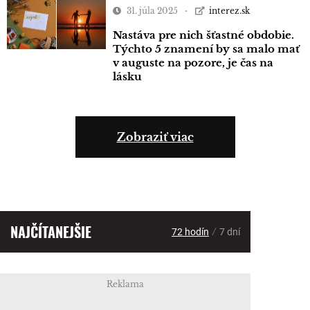
31. júla 2025
interez.sk
Nastáva pre nich šťastné obdobie.
Týchto 5 znamení by sa malo mať
v auguste na pozore, je čas na
lásku
Zobraziť viac
NAJČÍTANEJŠIE
/
72 hodín
7 dní
Reklama