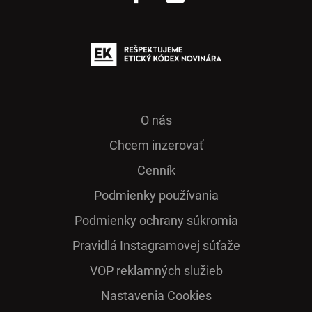
O nás
Chcem inzerovať
Cenník
Podmienky používania
Podmienky ochrany súkromia
Pra­vidlá Ins­ta­gra­mo­vej sú­ťaže
VOP reklamných služieb
Nastavenia Cookies