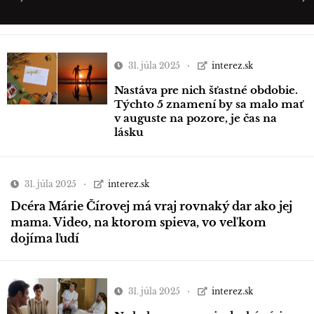
31. júla 2025
interez.sk
Nastáva pre nich šťastné obdobie.
Týchto 5 znamení by sa malo mať
v auguste na pozore, je čas na
lásku
31. júla 2025
interez.sk
Dcéra Márie Čírovej má vraj rovnaký dar ako jej
mama. Video, na ktorom spieva, vo veľkom
dojíma ľudí
31. júla 2025
interez.sk