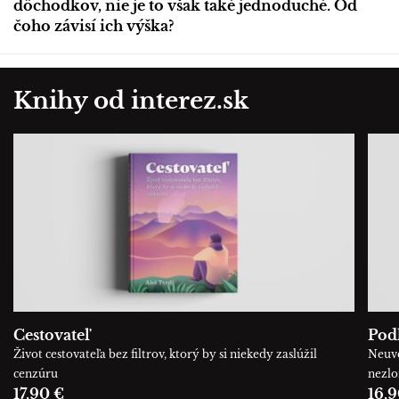
dôchodkov, nie je to však také jednoduché. Od
čoho závisí ich výška?
Knihy od interez.sk
Cestovateľ
Podľ
Život cestovateľa bez filtrov, ktorý by si niekedy zaslúžil
Neuve
cenzúru
nezl
17,90 €
16,9