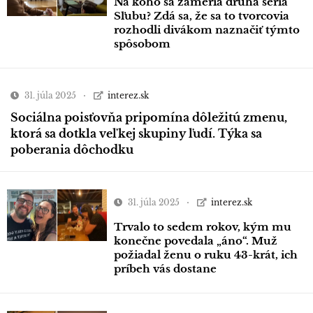
Na koho sa zameria druhá séria
Sľubu? Zdá sa, že sa to tvorcovia
rozhodli divákom naznačiť týmto
spôsobom
31. júla 2025
interez.sk
Sociálna poisťovňa pripomína dôležitú zmenu,
ktorá sa dotkla veľkej skupiny ľudí. Týka sa
poberania dôchodku
31. júla 2025
interez.sk
Trvalo to sedem rokov, kým mu
konečne povedala „áno“. Muž
požiadal ženu o ruku 43-krát, ich
príbeh vás dostane