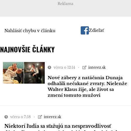
Reklama
Zdieľať
Nahlásiť chybu v článku
NAJNOVŠIE ČLÁNKY
včera o 12:14
interez.sk
Nové zábery z natáčania Dunaja
odhalili nečakané zvraty. Nielenže
Walter Klaus žije, ale život sa
zmení tomuto mužovi
včera o 7:58
interez.sk
Niektorí ľudia sa sťažujú na nespravodlivosť