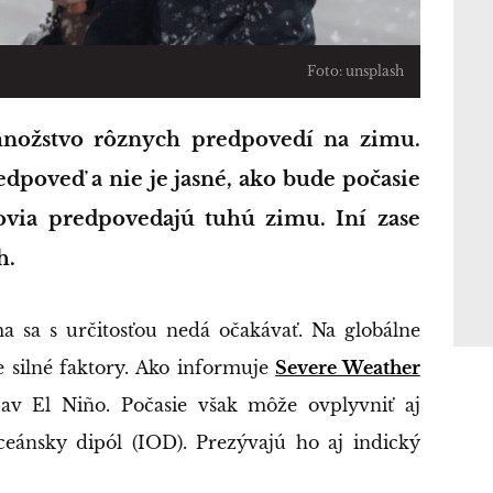
Foto: unsplash
redpoveď a nie je jasné, ako bude počasie
ovia predpovedajú tuhú zimu. Iní zase
h.
ma sa s určitosťou nedá očakávať. Na globálne
e silné faktory. Ako informuje
Severe Weather
jav El Niño. Počasie však môže ovplyvniť aj
eánsky dipól (IOD). Prezývajú ho aj indický