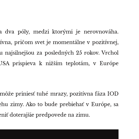
a dva póly, medzi ktorými je nerovnováha.
tívna, pričom svet je momentálne v pozitívnej,
ou najsilnejšou za posledných 25 rokov. Vrchol
USA prispieva k nižším teplotám, v Európe
môže priniesť tuhé mrazy, pozitívna fáza IOD
u zimy. Ako to bude prebiehať v Európe, sa
eniť doterajšie predpovede na zimu.