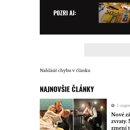
POZRI AJ:
Nahlásiť chybu v článku
NAJNOVŠIE ČLÁNKY
1. augu
Nové zá
zvraty. 
zmení 