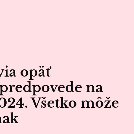
ia opäť
 predpovede na
024. Všetko môže
nak