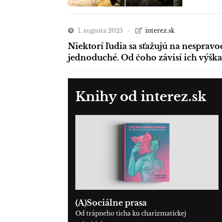
1. augusta 2025
interez.sk
Niektorí ľudia sa sťažujú na nespravo
jednoduché. Od čoho závisí ich výška
Knihy od interez.sk
(A)Sociálne prasa
Od trápneho ticha ku charizmatickej