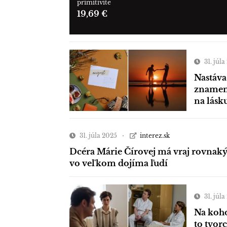
primitivite
19,69 €
31. júl
Nastáva
znamení
na lásk
31. júla 2025
interez.sk
Dcéra Márie Čírovej má vraj rovnaký
vo veľkom dojíma ľudí
31. júl
Na koho
to tvor