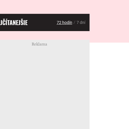
JČÍTANEJŠIE
/
72 hodín
7 dní
Reklama