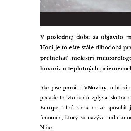
V poslednej dobe sa objavilo množstvo rôznych predpovedí na zimu.
Hoci je to ešte stále dlhodobá p
prebiehať, niektorí meteorológ
hovoria o teplotných priemeroc
Ako píše
portál TVNoviny
, tuhá zi
počasie totižto budú vplývať skutočn
Europe
, silnú zimu môže spôsobiť 
fenomén, ktorý sa nazýva indicko-oc
Niño.