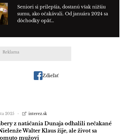
Seniori si prilepšia, dostanú však nižšiu
sumu, ako očakávali. Od januára 2024 sa
dôchodky opäť…
Reklama
Zdieľať
sta 2025
interez.sk
bery z natáčania Dunaja odhalili nečakané
Nielenže Walter Klaus žije, ale život sa
tomuto mužovi