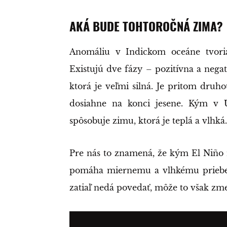
AKÁ BUDE TOHTOROČNÁ ZIMA?
Anomáliu v Indickom oceáne tvori
Existujú dve fázy – pozitívna a nega
ktorá je veľmi silná. Je pritom druh
dosiahne na konci jesene. Kým v 
spôsobuje zimu, ktorá je teplá a vlhká.
Pre nás to znamená, že kým El Niño 
pomáha miernemu a vlhkému priebeh
zatiaľ nedá povedať, môže to však zm