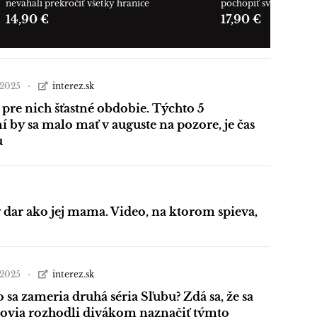
neváhali prekročiť všetky hranice
pochopiť svet okolo n
14,90 €
17,90 €
a 2025
interez.sk
 pre nich šťastné obdobie. Týchto 5
 by sa malo mať v auguste na pozore, je čas
u
 dar ako jej mama. Video, na ktorom spieva,
a 2025
interez.sk
 sa zameria druhá séria Sľubu? Zdá sa, že sa
covia rozhodli divákom naznačiť týmto