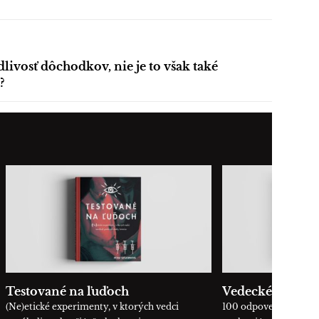
dlivosť dôchodkov, nie je to však také
?
Testované na ľuďoch
Vedecké okienk
(Ne)etické experimenty, v ktorých vedci
100 odpovedí, ktoré 