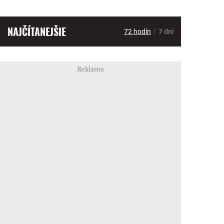
NAJČÍTANEJŠIE
/
72 hodín
7 dní
Reklama