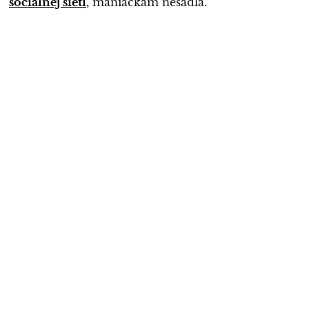
sociálnej sieti
, maniačkam nesadla.