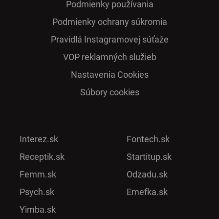
Podmienky používania
Podmienky ochrany súkromia
Pra­vidlá Ins­ta­gra­mo­vej sú­ťaže
VOP reklamných služieb
Nastavenia Cookies
Súbory cookies
Interez.sk
Fontech.sk
Receptik.sk
Startitup.sk
Femm.sk
Odzadu.sk
Psych.sk
Emefka.sk
Yimba.sk