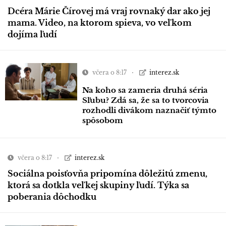
Dcéra Márie Čírovej má vraj rovnaký dar ako jej
mama. Video, na ktorom spieva, vo veľkom
dojíma ľudí
včera o 8:17
interez.sk
Na koho sa zameria druhá séria
Sľubu? Zdá sa, že sa to tvorcovia
rozhodli divákom naznačiť týmto
spôsobom
včera o 8:17
interez.sk
Sociálna poisťovňa pripomína dôležitú zmenu,
ktorá sa dotkla veľkej skupiny ľudí. Týka sa
poberania dôchodku