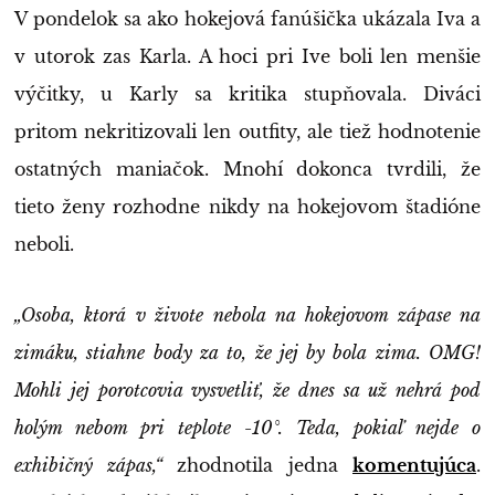
V pondelok sa ako hokejová fanúšička ukázala Iva a
v utorok zas Karla. A hoci pri Ive boli len menšie
výčitky, u Karly sa kritika stupňovala. Diváci
pritom nekritizovali len outfity, ale tiež hodnotenie
ostatných maniačok. Mnohí dokonca tvrdili, že
tieto ženy rozhodne nikdy na hokejovom štadióne
neboli.
„Osoba, ktorá v živote nebola na hokejovom zápase na
zimáku, stiahne body za to, že jej by bola zima. OMG!
Mohli jej porotcovia vysvetliť, že dnes sa už nehrá pod
holým nebom pri teplote -10°. Teda, pokiaľ nejde o
exhibičný zápas,“
zhodnotila jedna
komentujúca
.