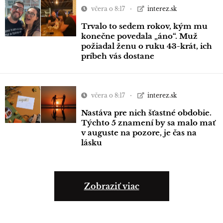
včera o 8:17
interez.sk
Trvalo to sedem rokov, kým mu
konečne povedala „áno“. Muž
požiadal ženu o ruku 43-krát, ich
príbeh vás dostane
včera o 8:17
interez.sk
Nastáva pre nich šťastné obdobie.
Týchto 5 znamení by sa malo mať
v auguste na pozore, je čas na
lásku
Zobraziť viac