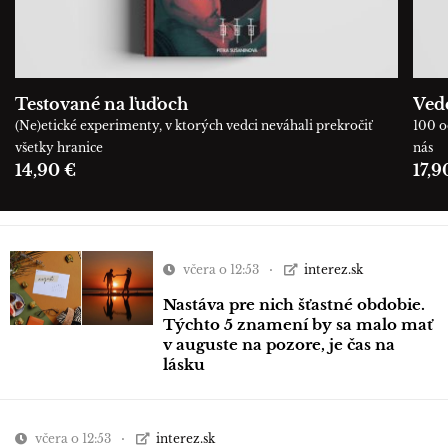
Testované na ľuďoch
Ved
(Ne)etické experimenty, v ktorých vedci neváhali prekročiť
100 o
všetky hranice
nás
14,90 €
17,9
včera o 12:53
interez.sk
Nastáva pre nich šťastné obdobie.
Týchto 5 znamení by sa malo mať
v auguste na pozore, je čas na
lásku
včera o 12:53
interez.sk