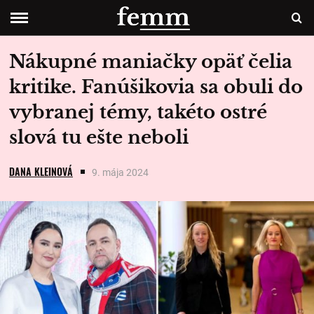
Nákupné maniačky opäť čelia
kritike. Fanúšikovia sa obuli do
vybranej témy, takéto ostré
slová tu ešte neboli
DANA KLEINOVÁ
9. mája 2024