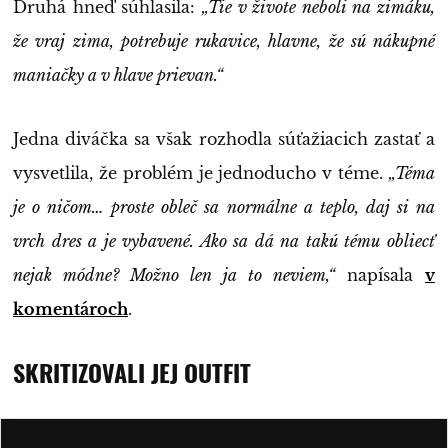
Druhá hneď súhlasila:
„Tie v živote neboli na zimáku,
že vraj zima, potrebuje rukavice, hlavne, že sú nákupné
maniačky a v hlave prievan.“
Jedna diváčka sa však rozhodla súťažiacich zastať a
vysvetlila, že problém je jednoducho v téme.
„Téma
je o ničom… proste obleč sa normálne a teplo, daj si na
vrch dres a je vybavené. Ako sa dá na takú tému obliecť
nejak módne? Možno len ja to neviem,“
napísala
v
komentároch
.
SKRITIZOVALI JEJ OUTFIT