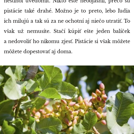
nestihol uvedomiť. Nikto ešte neobjasnil, prečo sú
pistácie také drahé. Možno je to preto, lebo ľudia
ich milujú a tak sú za ne ochotní aj niečo utratiť. To
však už nemusíte. Stačí kúpiť ešte jeden balíček
a nedovoliť ho nikomu zjesť. Pistácie si však môžete
môžete dopestovať aj doma.