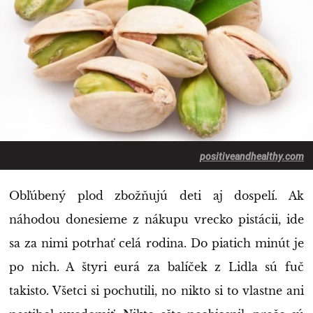
positiveandhealthy.com
Obľúbený plod zbožňujú deti aj dospelí. Ak
náhodou donesieme z nákupu vrecko pistácii, ide
sa za nimi potrhať celá rodina. Do piatich minút je
po nich. A štyri eurá za balíček z Lidla sú fuč
takisto. Všetci si pochutili, no nikto si to vlastne ani