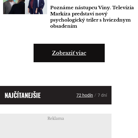
Poznáme nástupcu Viny. Televízia
Markíza predstaví nový
psychologický triler s hviezdnym
obsadením
Zobraziť viac
NAJČÍTANEJŠIE
/
72 hodín
7 dní
Reklama