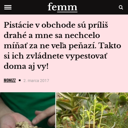
Pistácie v obchode sú príliš
drahé a mne sa nechcelo
míňať za ne veľa peňazí. Takto
si ich zvládnete vypestovať
doma aj vy!
MONIZZ
2. marca 2017