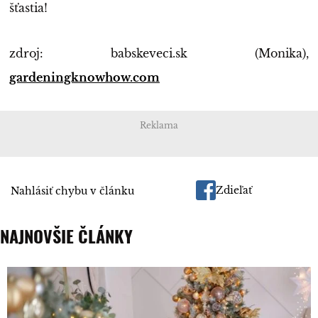
šťastia!
zdroj: babskeveci.sk (Monika),
gardeningknowhow.com
Reklama
Zdieľať
Nahlásiť chybu v článku
NAJNOVŠIE ČLÁNKY