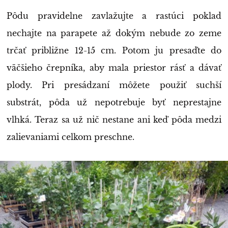
Pôdu pravidelne zavlažujte a rastúci poklad
nechajte na parapete až dokým nebude zo zeme
trčať približne 12-15 cm. Potom ju presaďte do
väčšieho črepníka, aby mala priestor rásť a dávať
plody. Pri presádzaní môžete použiť suchší
substrát, pôda už nepotrebuje byť neprestajne
vlhká. Teraz sa už nič nestane ani keď pôda medzi
zalievaniami celkom preschne.