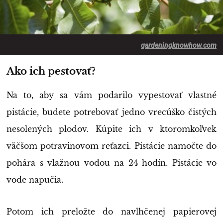
gardeningknowhow.com
Ako ich pestovať?
Na to, aby sa vám podarilo vypestovať vlastné
pistácie, budete potrebovať jedno vrecúško čistých
nesolených plodov. Kúpite ich v ktoromkoľvek
väčšom potravinovom reťazci. Pistácie namočte do
pohára s vlažnou vodou na 24 hodín. Pistácie vo
vode napučia.
Potom ich preložte do navlhčenej papierovej