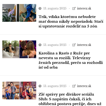
13. augusta 2025
interez.sk
Trik, vďaka ktorému nebudete
mať doma nikdy neporiadok: Stačí
si upratovanie rozdeliť na 5 zón
13. augusta 2025
interez.sk
Karolína a Rasťo z Ruže pre
nevestu sa rozišli. Televízny
ženích prezradil, prečo sa rozhodli
ísť od seba
13. augusta 2025
interez.sk
Zlé správy pre divákov seriálu
Sľub: S napätím čakali, či ich
obľúbená postava prežije, dnes už