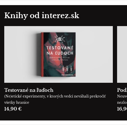
Knihy od interez.sk
Testované na ľuďoch
Podľ
(Ne)etické experimenty, v ktorých vedci neváhali prekročiť
Neuve
všetky hranice
nezl
14,90 €
16,9