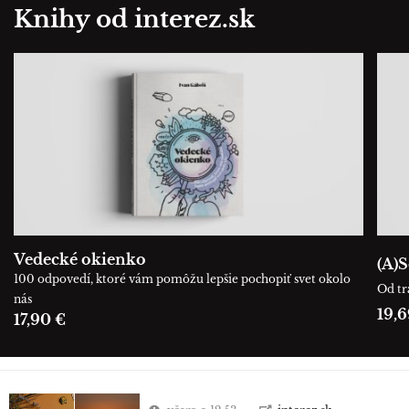
Knihy od interez.sk
Vedecké okienko
(A)S
100 odpovedí, ktoré vám pomôžu lepšie pochopiť svet okolo
Od tr
nás
19,6
17,90 €