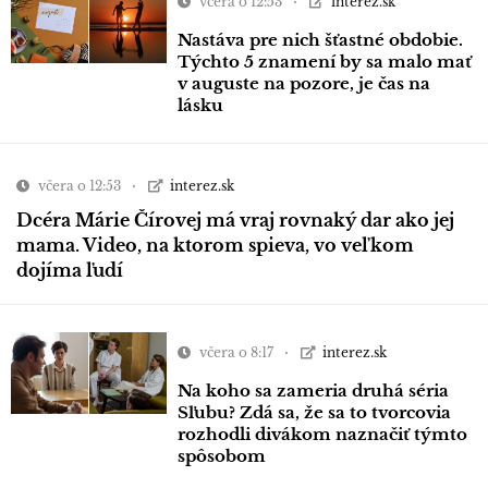
včera o 12:53
interez.sk
Nastáva pre nich šťastné obdobie.
Týchto 5 znamení by sa malo mať
v auguste na pozore, je čas na
lásku
včera o 12:53
interez.sk
Dcéra Márie Čírovej má vraj rovnaký dar ako jej
mama. Video, na ktorom spieva, vo veľkom
dojíma ľudí
včera o 8:17
interez.sk
Na koho sa zameria druhá séria
Sľubu? Zdá sa, že sa to tvorcovia
rozhodli divákom naznačiť týmto
spôsobom