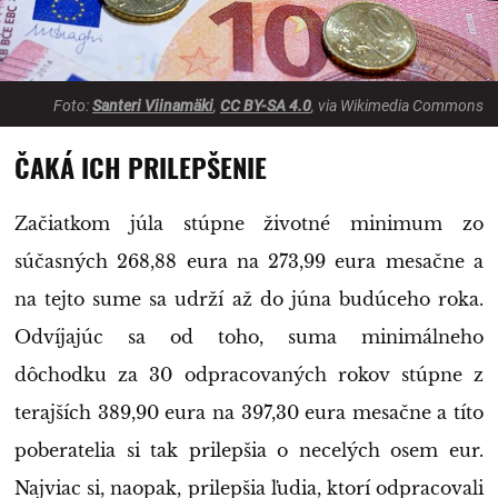
Foto:
Santeri Viinamäki
,
CC BY-SA 4.0
, via Wikimedia Commons
ČAKÁ ICH PRILEPŠENIE
Začiatkom júla stúpne životné minimum zo
súčasných 268,88 eura na 273,99 eura mesačne a
na tejto sume sa udrží až do júna budúceho roka.
Odvíjajúc sa od toho, suma minimálneho
dôchodku za 30 odpracovaných rokov stúpne z
terajších 389,90 eura na 397,30 eura mesačne a títo
poberatelia si tak prilepšia o necelých osem eur.
Najviac si, naopak, prilepšia ľudia, ktorí odpracovali