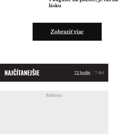
lásku
Zobraziť viac
NAJČÍTANEJŠIE
/
72 hodín
7 dní
Reklama