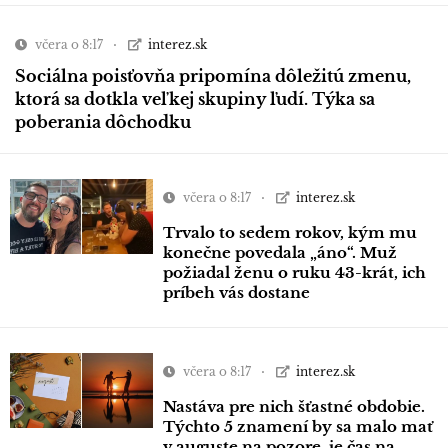
včera o 8:17
interez.sk
Sociálna poisťovňa pripomína dôležitú zmenu,
ktorá sa dotkla veľkej skupiny ľudí. Týka sa
poberania dôchodku
včera o 8:17
interez.sk
Trvalo to sedem rokov, kým mu
konečne povedala „áno“. Muž
požiadal ženu o ruku 43-krát, ich
príbeh vás dostane
včera o 8:17
interez.sk
Nastáva pre nich šťastné obdobie.
Týchto 5 znamení by sa malo mať
v auguste na pozore, je čas na