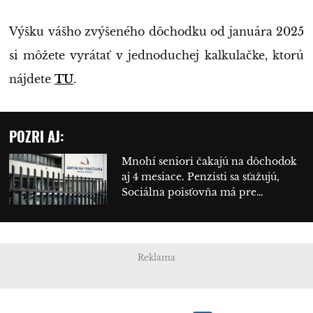
Výšku vášho zvýšeného dôchodku od januára 2025
si môžete vyrátať v jednoduchej kalkulačke, ktorú
nájdete
TU
.
POZRI AJ:
Mnohí seniori čakajú na dôchodok
aj 4 mesiace. Penzisti sa sťažujú,
Sociálna poisťovňa má pre…
Reklama