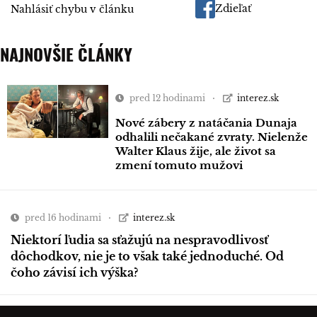
Zdieľať
Nahlásiť chybu v článku
NAJNOVŠIE ČLÁNKY
pred 12 hodinami
interez.sk
Nové zábery z natáčania Dunaja
odhalili nečakané zvraty. Nielenže
Walter Klaus žije, ale život sa
zmení tomuto mužovi
pred 16 hodinami
interez.sk
Niektorí ľudia sa sťažujú na nespravodlivosť
dôchodkov, nie je to však také jednoduché. Od
čoho závisí ich výška?