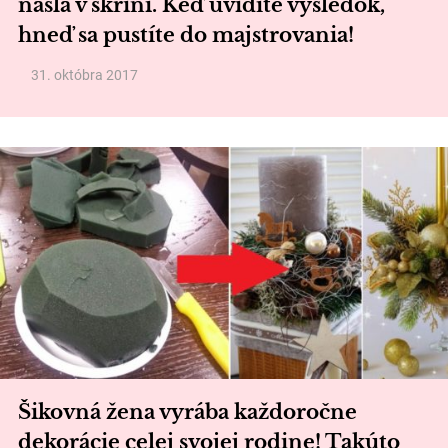
našla v skrini. Keď uvidíte výsledok,
hneď sa pustíte do majstrovania!
31. októbra 2017
Šikovná žena vyrába každoročne
dekorácie celej svojej rodine! Takúto