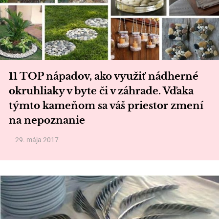
11 TOP nápadov, ako využiť nádherné
okruhliaky v byte či v záhrade. Vďaka
týmto kameňom sa váš priestor zmení
na nepoznanie
29. mája 2017