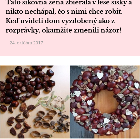
Táto šikovná žena zbierala v lese šišky a
nikto nechápal, čo s nimi chce robiť.
Keď uvideli dom vyzdobený ako z
rozprávky, okamžite zmenili názor!
24. októbra 2017