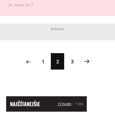
29. marca 2017
Reklama
1
2
3
NAJČÍTANEJŠIE
/
72 hodín
7 dní