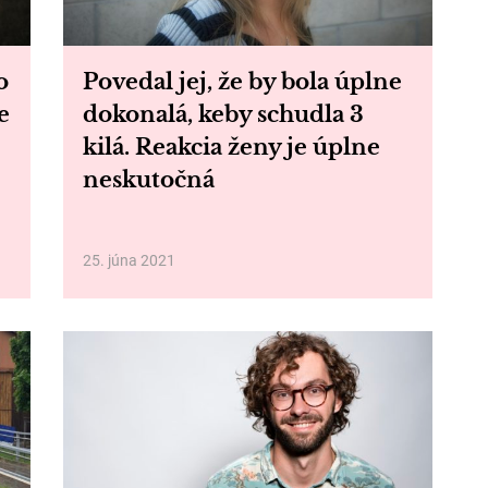
o
Povedal jej, že by bola úplne
e
dokonalá, keby schudla 3
kilá. Reakcia ženy je úplne
neskutočná
25. júna 2021