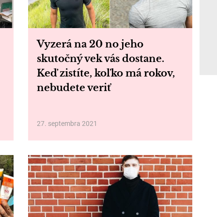
Vyzerá na 20 no jeho
skutočný vek vás dostane.
Keď zistíte, koľko má rokov,
nebudete veriť
27. septembra 2021