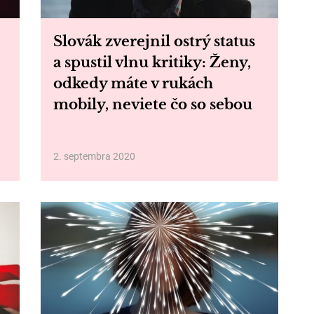
Slovák zverejnil ostrý status
a spustil vlnu kritiky: Ženy,
odkedy máte v rukách
mobily, neviete čo so sebou
2. septembra 2020