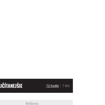
JČÍTANEJŠIE
/
72 hodín
7 dní
Reklama