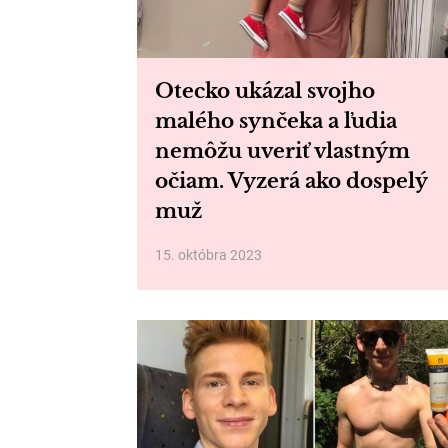
Otecko ukázal svojho
malého synčeka a ľudia
nemôžu uveriť vlastným
očiam. Vyzerá ako dospelý
muž
15. októbra 2023