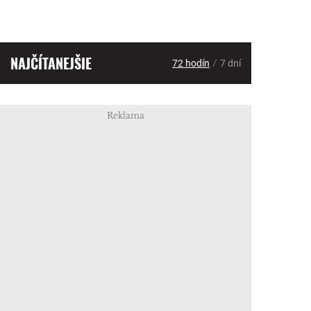
NAJČÍTANEJŠIE
/
72 hodín
7 dní
Reklama