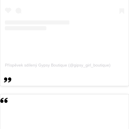
Příspěvek sdílený Gypsy Boutique (@gipsy_girl_boutique)