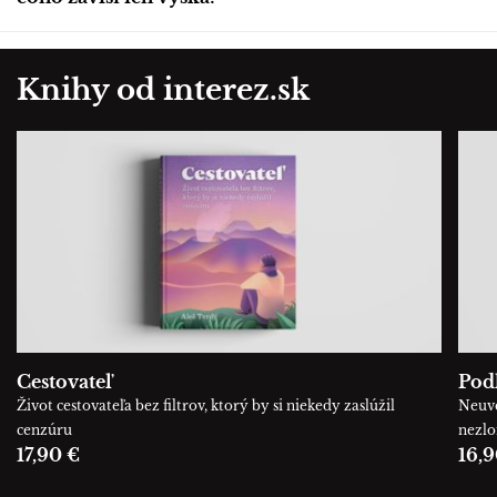
Knihy od interez.sk
Cestovateľ
Podľ
Život cestovateľa bez filtrov, ktorý by si niekedy zaslúžil
Neuve
cenzúru
nezl
17,90 €
16,9