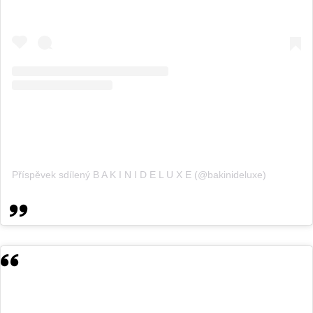
Příspěvek sdílený B A K I N I D E L U X E (@bakinideluxe)