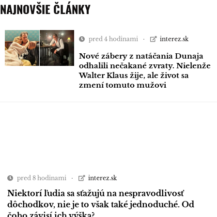
NAJNOVŠIE ČLÁNKY
pred 4 hodinami
interez.sk
Nové zábery z natáčania Dunaja
odhalili nečakané zvraty. Nielenže
Walter Klaus žije, ale život sa
zmení tomuto mužovi
pred 8 hodinami
interez.sk
Niektorí ľudia sa sťažujú na nespravodlivosť
dôchodkov, nie je to však také jednoduché. Od
čoho závisí ich výška?