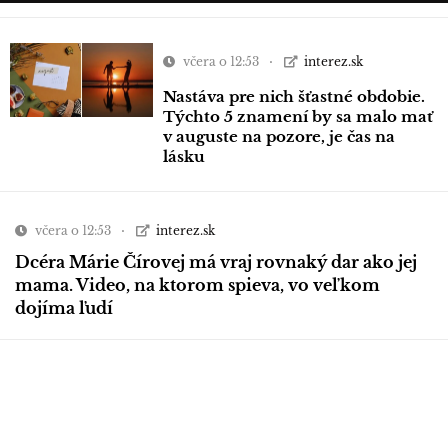
včera o 12:53
interez.sk
Nastáva pre nich šťastné obdobie.
Týchto 5 znamení by sa malo mať
v auguste na pozore, je čas na
lásku
včera o 12:53
interez.sk
Dcéra Márie Čírovej má vraj rovnaký dar ako jej
mama. Video, na ktorom spieva, vo veľkom
dojíma ľudí