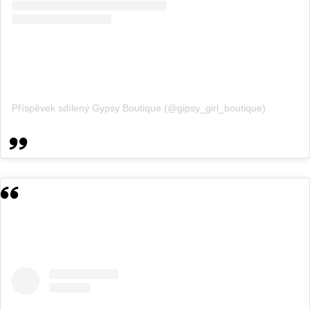
Příspěvek sdílený Gypsy Boutique (@gipsy_girl_boutique)