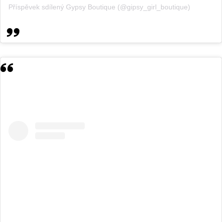
Příspěvek sdílený Gypsy Boutique (@gipsy_girl_boutique)