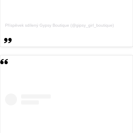
Příspěvek sdílený Gypsy Boutique (@gipsy_girl_boutique)