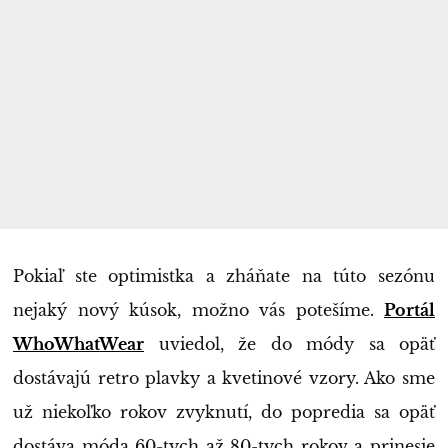
Pokiaľ ste optimistka a zháňate na túto sezónu
nejaký nový kúsok, možno vás potešíme.
Portál
WhoWhatWear
uviedol, že do módy sa opäť
dostávajú retro plavky a kvetinové vzory. Ako sme
už niekoľko rokov zvyknutí, do popredia sa opäť
dostáva móda 60-tych až 80-tych rokov a prinesie