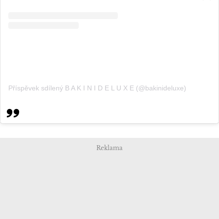
Příspěvek sdílený B A K I N I D E L U X E (@bakinideluxe)
Reklama