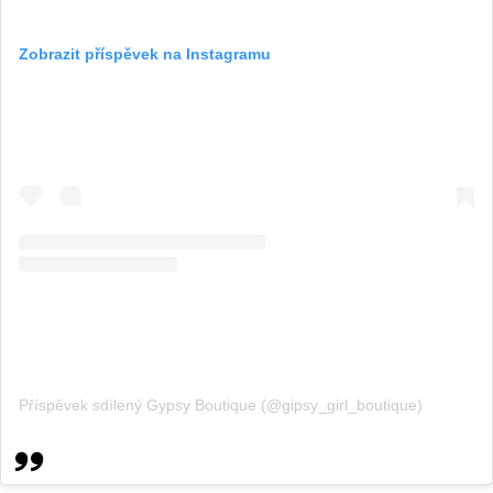
Zobrazit příspěvek na Instagramu
Příspěvek sdílený Gypsy Boutique (@gipsy_girl_boutique)