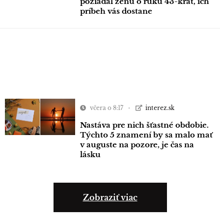
požiadal ženu o ruku 43-krát, ich
príbeh vás dostane
včera o 8:17
interez.sk
Nastáva pre nich šťastné obdobie.
Týchto 5 znamení by sa malo mať
v auguste na pozore, je čas na
lásku
Zobraziť viac