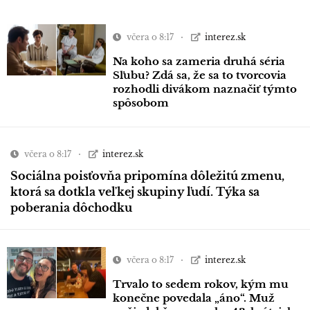
včera o 8:17
interez.sk
Na koho sa zameria druhá séria
Sľubu? Zdá sa, že sa to tvorcovia
rozhodli divákom naznačiť týmto
spôsobom
včera o 8:17
interez.sk
Sociálna poisťovňa pripomína dôležitú zmenu,
ktorá sa dotkla veľkej skupiny ľudí. Týka sa
poberania dôchodku
včera o 8:17
interez.sk
Trvalo to sedem rokov, kým mu
konečne povedala „áno“. Muž