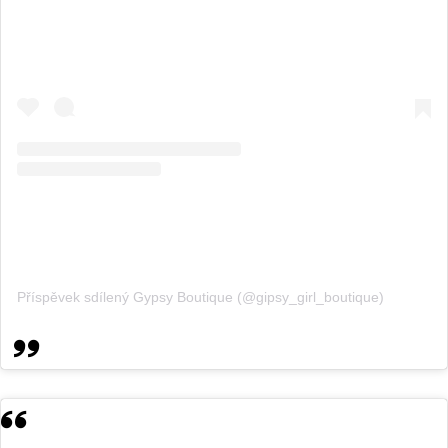
Příspěvek sdílený Gypsy Boutique (@gipsy_girl_boutique)