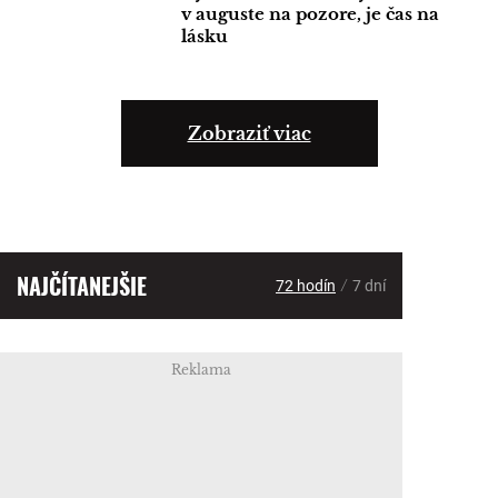
v auguste na pozore, je čas na
lásku
Zobraziť viac
NAJČÍTANEJŠIE
/
72 hodín
7 dní
Reklama