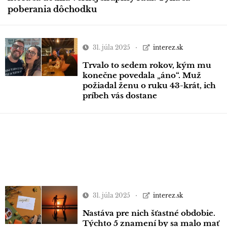
poberania dôchodku
31. júla 2025
interez.sk
Trvalo to sedem rokov, kým mu
konečne povedala „áno“. Muž
požiadal ženu o ruku 43-krát, ich
príbeh vás dostane
31. júla 2025
interez.sk
Nastáva pre nich šťastné obdobie.
Týchto 5 znamení by sa malo mať