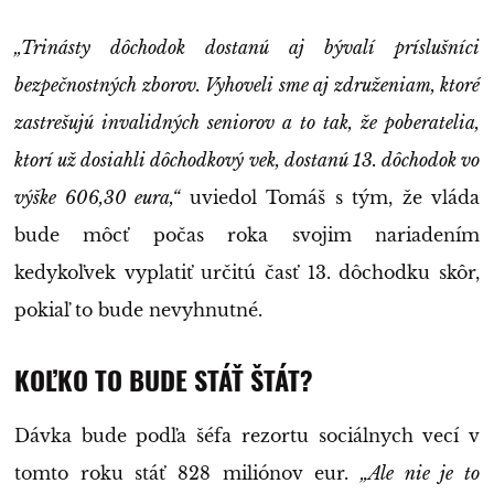
„Trinásty dôchodok dostanú aj bývalí príslušníci
bezpečnostných zborov. Vyhoveli sme aj združeniam, ktoré
zastrešujú invalidných seniorov a to tak, že poberatelia,
ktorí už dosiahli dôchodkový vek, dostanú 13. dôchodok vo
výške 606,30 eura,“
uviedol Tomáš s tým, že vláda
bude môcť počas roka svojim nariadením
kedykoľvek vyplatiť určitú časť 13. dôchodku skôr,
pokiaľ to bude nevyhnutné.
KOĽKO TO BUDE STÁŤ ŠTÁT?
Dávka bude podľa šéfa rezortu sociálnych vecí v
tomto roku stáť 828 miliónov eur.
„Ale nie je to