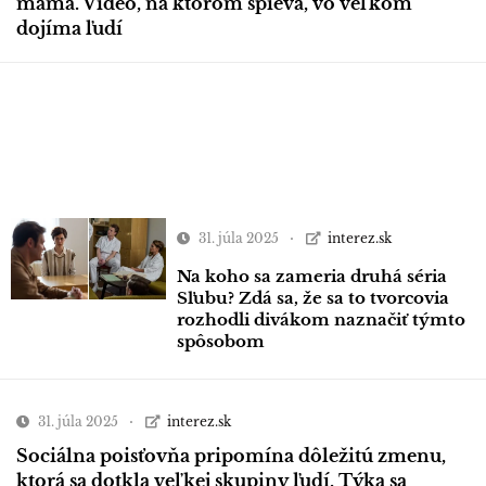
mama. Video, na ktorom spieva, vo veľkom
dojíma ľudí
31. júla 2025
interez.sk
Na koho sa zameria druhá séria
Sľubu? Zdá sa, že sa to tvorcovia
rozhodli divákom naznačiť týmto
spôsobom
31. júla 2025
interez.sk
Sociálna poisťovňa pripomína dôležitú zmenu,
ktorá sa dotkla veľkej skupiny ľudí. Týka sa