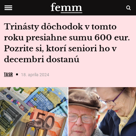
Trinásty dôchodok v tomto
roku presiahne sumu 600 eur.
Pozrite si, ktorí seniori ho v
decembri dostanú
TASR
18. apríla 2024