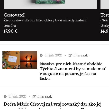
Cestovateľ
Tes
Život cestovateľa bez filtrov, ktorý by si niekedy zaslúžil
(Ne)e
cenzúru
všetk
17,90 €
14,9
31. júla 2025
interez.sk
Nastáva pre nich šťastné obdobie.
Týchto 5 znamení by sa malo mať
v auguste na pozore, je čas na
lásku
31. júla 2025
interez.sk
Dcéra Márie Čírovej má vraj rovnaký dar ako jej