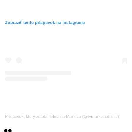
Zobraziť tento príspevok na Instagrame
Príspevok, ktorý zdieľa Televízia Markíza (@tvmarkizaofficial)