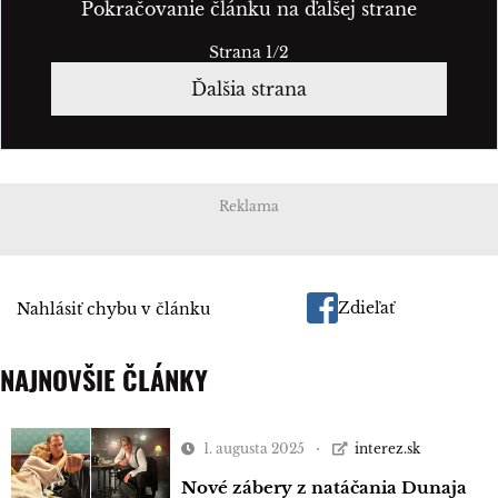
Pokračovanie článku na ďalšej strane
Strana 1/2
Ďalšia strana
Reklama
Zdieľať
Nahlásiť chybu v článku
NAJNOVŠIE ČLÁNKY
1. augusta 2025
interez.sk
Nové zábery z natáčania Dunaja