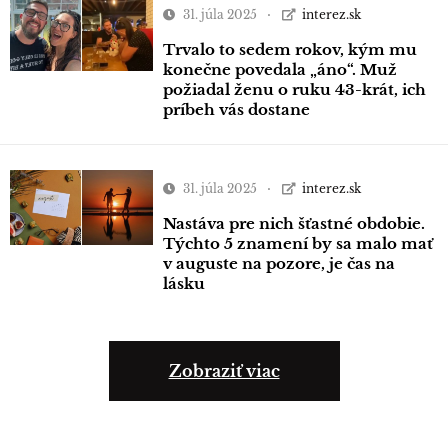
31. júla 2025
interez.sk
Trvalo to sedem rokov, kým mu
konečne povedala „áno“. Muž
požiadal ženu o ruku 43-krát, ich
príbeh vás dostane
31. júla 2025
interez.sk
Nastáva pre nich šťastné obdobie.
Týchto 5 znamení by sa malo mať
v auguste na pozore, je čas na
lásku
Zobraziť viac