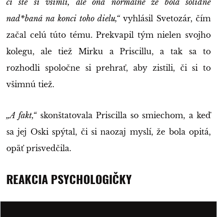
či ste si všimli, ale ona normálne že bola solídne
nad*baná na konci toho dielu,“
vyhlásil Svetozár, čím
začal celú túto tému. Prekvapil tým nielen svojho
kolegu, ale tiež Mirku a Priscillu, a tak sa to
rozhodli spoločne si prehrať, aby zistili, či si to
všimnú tiež.
„A fakt,“
skonštatovala Priscilla so smiechom, a keď
sa jej Oski spýtal, či si naozaj myslí, že bola opitá,
opäť prisvedčila.
REAKCIA PSYCHOLOGIČKY