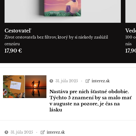
Cestovateľ
Ved
Život cestovateľa bez filtrov, ktorý by si niekedy zaslúžil
100 o
cenzúru
nás
17,90 €
17,9
31. júla 2025
interez.sk
Nastáva pre nich šťastné obdobie.
Týchto 5 znamení by sa malo mať
v auguste na pozore, je čas na
lásku
31. júla 2025
interez.sk