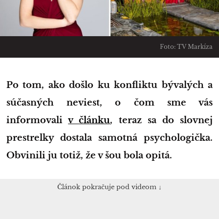
Foto: TV Markíza
Po tom, ako došlo ku konfliktu bývalých a
súčasných neviest, o čom sme vás
informovali
v článku
, teraz sa do slovnej
prestrelky dostala samotná psychologička.
Obvinili ju totiž, že v šou bola opitá.
Článok pokračuje pod videom ↓