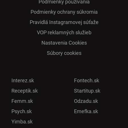
Podmienky používania
Podmienky ochrany súkromia
Pra­vidlá Ins­ta­gra­mo­vej sú­ťaže
VOP reklamných služieb
Nastavenia Cookies
Súbory cookies
Interez.sk
Fontech.sk
Receptik.sk
Startitup.sk
Femm.sk
Odzadu.sk
Psych.sk
Emefka.sk
Yimba.sk