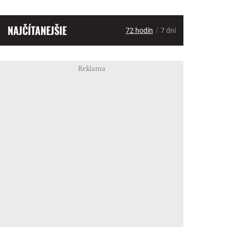
NAJČÍTANEJŠIE
/
72 hodín
7 dní
Reklama