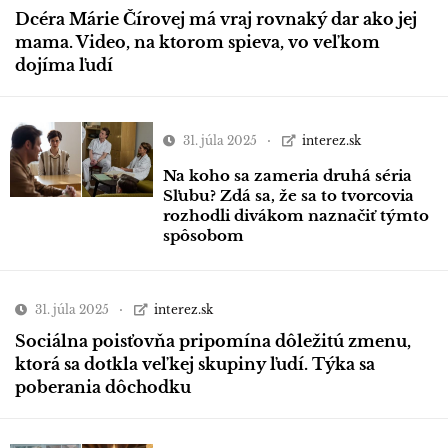
Dcéra Márie Čírovej má vraj rovnaký dar ako jej
mama. Video, na ktorom spieva, vo veľkom
dojíma ľudí
31. júla 2025
interez.sk
Na koho sa zameria druhá séria
Sľubu? Zdá sa, že sa to tvorcovia
rozhodli divákom naznačiť týmto
spôsobom
31. júla 2025
interez.sk
Sociálna poisťovňa pripomína dôležitú zmenu,
ktorá sa dotkla veľkej skupiny ľudí. Týka sa
poberania dôchodku