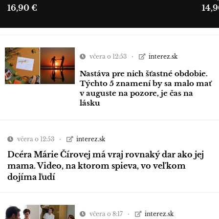
16,90 €
14,9
včera o 12:53
interez.sk
Nastáva pre nich šťastné obdobie.
Týchto 5 znamení by sa malo mať
v auguste na pozore, je čas na
lásku
včera o 12:53
interez.sk
Dcéra Márie Čírovej má vraj rovnaký dar ako jej
mama. Video, na ktorom spieva, vo veľkom
dojíma ľudí
včera o 8:17
interez.sk