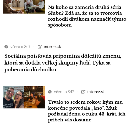
Na koho sa zameria druhá séria
Sľubu? Zdá sa, že sa to tvorcovia
rozhodli divákom naznačiť týmto
spôsobom
včera o 8:17
interez.sk
Sociálna poisťovňa pripomína dôležitú zmenu,
ktorá sa dotkla veľkej skupiny ľudí. Týka sa
poberania dôchodku
včera o 8:17
interez.sk
Trvalo to sedem rokov, kým mu
konečne povedala „áno“. Muž
požiadal ženu o ruku 43-krát, ich
príbeh vás dostane