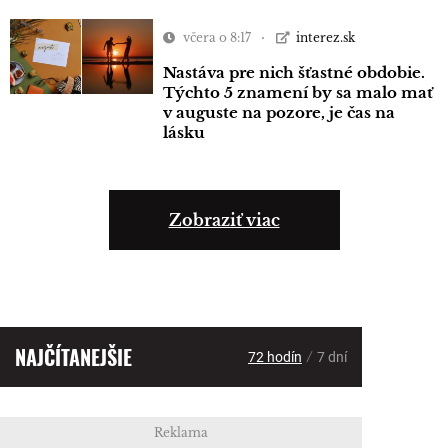
včera o 8:17
interez.sk
Nastáva pre nich šťastné obdobie.
Týchto 5 znamení by sa malo mať
v auguste na pozore, je čas na
lásku
Zobraziť viac
NAJČÍTANEJŠIE
/
72 hodín
7 dní
Reklama