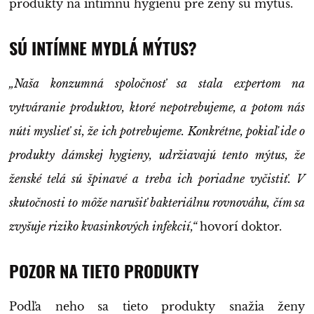
produkty na intímnu hygienu pre ženy sú mýtus.
SÚ INTÍMNE MYDLÁ MÝTUS?
„Naša konzumná spoločnosť sa stala expertom na
vytváranie produktov, ktoré nepotrebujeme, a potom nás
núti myslieť si, že ich potrebujeme. Konkrétne, pokiaľ ide o
produkty dámskej hygieny, udržiavajú tento mýtus, že
ženské telá sú špinavé a treba ich poriadne vyčistiť. V
skutočnosti to môže narušiť bakteriálnu rovnováhu, čím sa
zvyšuje riziko kvasinkových infekcií,“
hovorí doktor.
POZOR NA TIETO PRODUKTY
Podľa neho sa tieto produkty snažia ženy