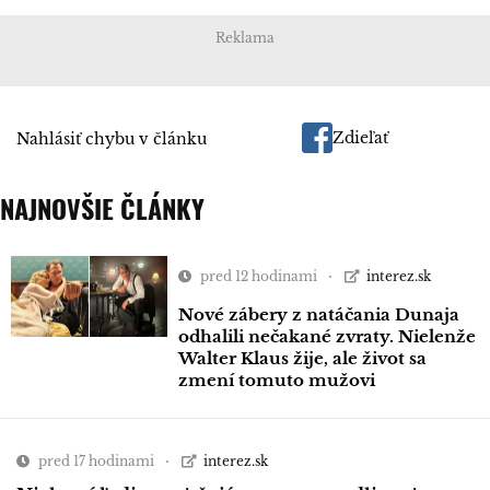
Reklama
Zdieľať
Nahlásiť chybu v článku
NAJNOVŠIE ČLÁNKY
pred 12 hodinami
interez.sk
Nové zábery z natáčania Dunaja
odhalili nečakané zvraty. Nielenže
Walter Klaus žije, ale život sa
zmení tomuto mužovi
pred 17 hodinami
interez.sk