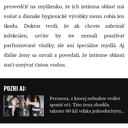
presvedčiť na myšlienku, že ich intímna oblasť má
voňať a dámske hygienické výrobky tomu robia len
škodu. Doktor tvrdí, že ak chcete zabrániť
infekciám, určite by ste nemali používať
parfumované vložky, ale ani špeciálne mydlá. Aj
ďalšie ženy sa ozvali a povedali, že intímne oblasti
stačí umývať čistou vodou.
POZRI AJ:
Premena, z ktorej nebudete vedieť
spustiť oči. Táto žena zhodila
takmer 60 kíl vďaka jednoduchým…