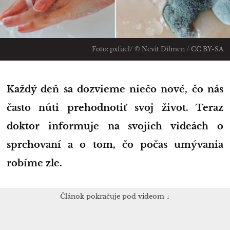
Foto: pxfuel/ © Nevit Dilmen / CC BY-SA
Každý deň sa dozvieme niečo nové, čo nás
často núti prehodnotiť svoj život. Teraz
doktor informuje na svojich videách o
sprchovaní a o tom, čo počas umývania
robíme zle.
Článok pokračuje pod videom ↓