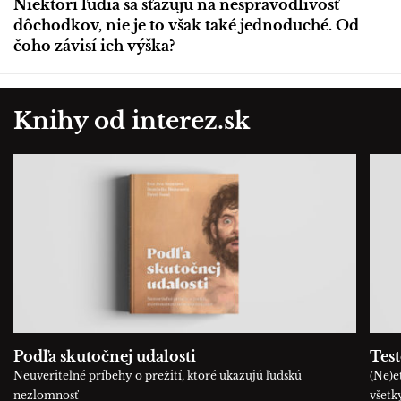
Niektorí ľudia sa sťažujú na nespravodlivosť
dôchodkov, nie je to však také jednoduché. Od
čoho závisí ich výška?
Knihy od interez.sk
Podľa skutočnej udalosti
Tes
Neuveriteľné príbehy o prežití, ktoré ukazujú ľudskú
(Ne)e
nezlomnosť
všetk