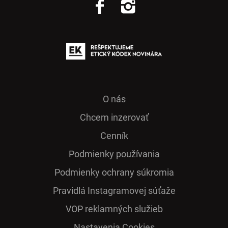
O nás
Chcem inzerovať
Cenník
Podmienky používania
Podmienky ochrany súkromia
Pra­vidlá Ins­ta­gra­mo­vej sú­ťaže
VOP reklamných služieb
Nastavenia Cookies