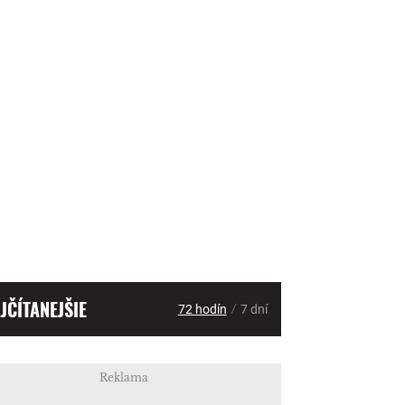
JČÍTANEJŠIE
/
72 hodín
7 dní
Reklama