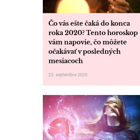
Čo vás ešte čaká do konca
roka 2020? Tento horoskop
vám napovie, čo môžete
očakávať v posledných
mesiacoch
23. septembra 2020