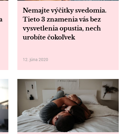
Nemajte výčitky svedomia.
a
Tieto 3 znamenia vás bez
vysvetlenia opustia, nech
urobíte čokoľvek
12. júna 2020