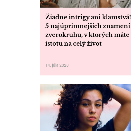
Žiadne intrigy ani klamstvá!
5 najúprimnejších znamení
zverokruhu, v ktorých máte
istotu na celý život
14. júla 2020