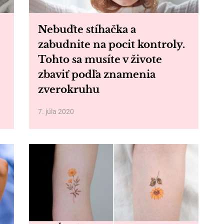
Nebuďte stíhačka a
zabudnite na pocit kontroly.
Tohto sa musíte v živote
zbaviť podľa znamenia
zverokruhu
7. júla 2020