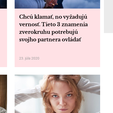
e
Chcú klamať, no vyžadujú
vernosť. Tieto 3 znamenia
zverokruhu potrebujú
svojho partnera ovládať
23. júla 2020