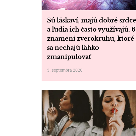
Sú láskaví, majú dobré srdc
a ľudia ich často využívajú. 6
znamení zverokruhu, ktoré
sa nechajú ľahko
zmanipulovať
3. septembra 2020