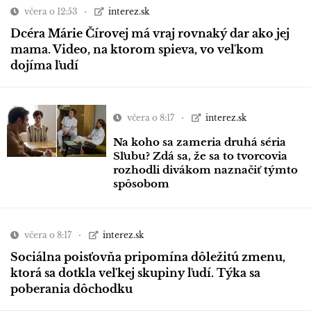
včera o 12:53
interez.sk
Dcéra Márie Čírovej má vraj rovnaký dar ako jej
mama. Video, na ktorom spieva, vo veľkom
dojíma ľudí
včera o 8:17
interez.sk
Na koho sa zameria druhá séria
Sľubu? Zdá sa, že sa to tvorcovia
rozhodli divákom naznačiť týmto
spôsobom
včera o 8:17
interez.sk
Sociálna poisťovňa pripomína dôležitú zmenu,
ktorá sa dotkla veľkej skupiny ľudí. Týka sa
poberania dôchodku