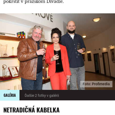
pokrstiť v pražskom Divadle.
Foto: Profimedia
GALÉRIA
Ďalšie 2 fotky v galérii
NETRADIČNÁ KABELKA