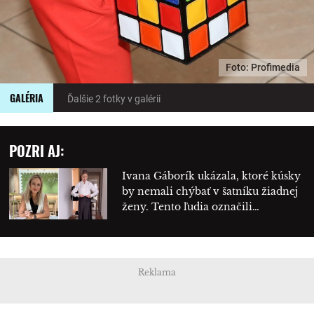
Foto: Profimedia
GALÉRIA
Ďalšie 2 fotky v galérii
POZRI AJ:
Ivana Gáborík ukázala, ktoré kúsky
by nemali chýbať v šatníku žiadnej
ženy. Tento ľudia označili…
Reklama