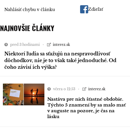
Zdieľať
Nahlásiť chybu v článku
NAJNOVŠIE ČLÁNKY
pred 3 hodinami
interez.sk
Niektorí ľudia sa sťažujú na nespravodlivosť
dôchodkov, nie je to však také jednoduché. Od
čoho závisí ich výška?
včera o 12:53
interez.sk
Nastáva pre nich šťastné obdobie.
Týchto 5 znamení by sa malo mať
v auguste na pozore, je čas na
lásku