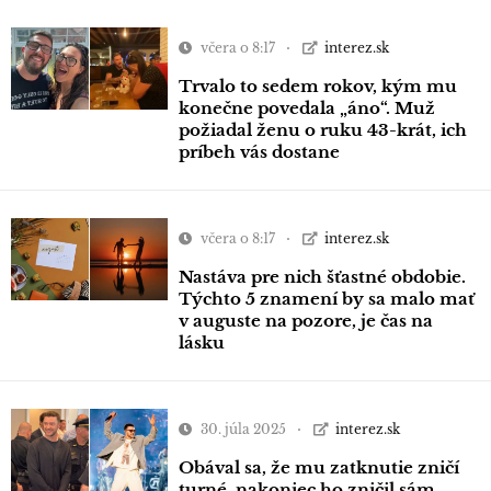
včera o 8:17
interez.sk
Trvalo to sedem rokov, kým mu
konečne povedala „áno“. Muž
požiadal ženu o ruku 43-krát, ich
príbeh vás dostane
včera o 8:17
interez.sk
Nastáva pre nich šťastné obdobie.
Týchto 5 znamení by sa malo mať
v auguste na pozore, je čas na
lásku
30. júla 2025
interez.sk
Obával sa, že mu zatknutie zničí
turné, nakoniec ho zničil sám.