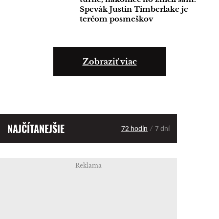
Spevák Justin Timberlake je
terčom posmeškov
Zobraziť viac
NAJČÍTANEJŠIE
/
72 hodín
7 dní
Reklama