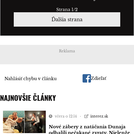
Strana 1/2
Ďalšia strana
Reklama
Zdieľať
Nahlásiť chybu v článku
NAJNOVŠIE ČLÁNKY
včera o 12:14
interez.sk
Nové zábery z natáčania Dunaja
odhalili nečakané zvraty. Nielenže