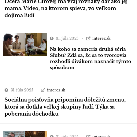
Dcéra Márie Čírovej má vraj rovnaký dar ako jej
mama. Video, na ktorom spieva, vo veľkom
dojíma ľudí
31. júla 2025
interez.sk
Na koho sa zameria druhá séria
Sľubu? Zdá sa, že sa to tvorcovia
rozhodli divákom naznačiť týmto
spôsobom
31. júla 2025
interez.sk
Sociálna poisťovňa pripomína dôležitú zmenu,
ktorá sa dotkla veľkej skupiny ľudí. Týka sa
poberania dôchodku
31. júla 2025
interez.sk