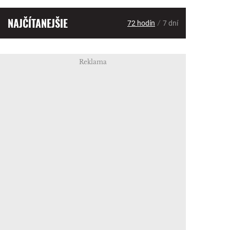
NAJČÍTANEJŠIE
/
72 hodín
7 dní
Reklama