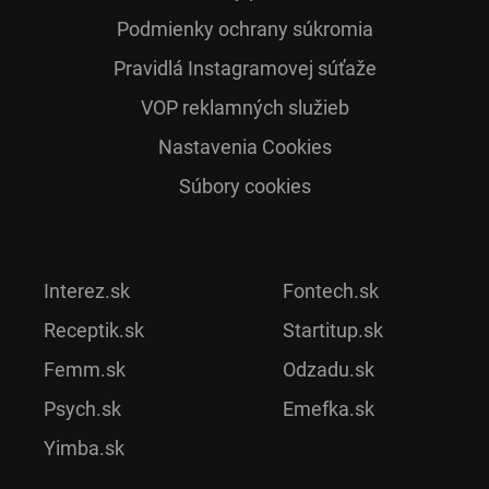
Podmienky ochrany súkromia
Pra­vidlá Ins­ta­gra­mo­vej sú­ťaže
VOP reklamných služieb
Nastavenia Cookies
Súbory cookies
Interez.sk
Fontech.sk
Receptik.sk
Startitup.sk
Femm.sk
Odzadu.sk
Psych.sk
Emefka.sk
Yimba.sk