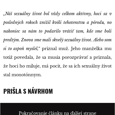
„Náš sexuálny život bol vždy celkom aktívny, hoci sa v
posledných rokoch znížil kvôli tehotenstvu a pôrodu, no
nakoniec sa nám to podarilo vrátiť tam, kde sme boli
predtým. Znova sme mali skvelý sexuálny život. Alebo som
si to aspoň myslel,“
priznal muž. Jeho manželka mu
totiž povedala, že sa musia porozprávať a priznala,
že hoci ho miluje, má pocit, že sa ich sexuálny život
stal monotónnym.
PRIŠLA S NÁVRHOM
Pokračovanie článku na ďalšej strane