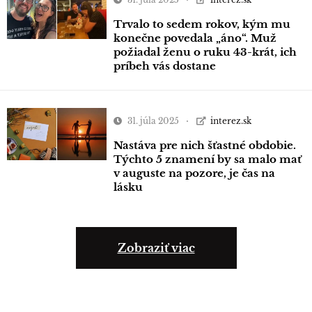
Trvalo to sedem rokov, kým mu
konečne povedala „áno“. Muž
požiadal ženu o ruku 43-krát, ich
príbeh vás dostane
31. júla 2025
interez.sk
Nastáva pre nich šťastné obdobie.
Týchto 5 znamení by sa malo mať
v auguste na pozore, je čas na
lásku
Zobraziť viac