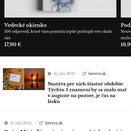
Vedecké okienko
Podľ
100 odpovedí, ktoré vám pomôžu lepšie pochopiť svet okolo
Neuve
nás
nezl
17,90 €
16,9
31. júla 2025
interez.sk
Nastáva pre nich šťastné obdobie.
Týchto 5 znamení by sa malo mať
v auguste na pozore, je čas na
lásku
31. júla 2025
interez.sk