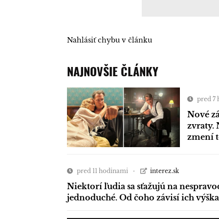
Nahlásiť chybu v článku
NAJNOVŠIE ČLÁNKY
pred 7
Nové zá
zvraty. 
zmení 
pred 11 hodinami
interez.sk
Niektorí ľudia sa sťažujú na nespravo
jednoduché. Od čoho závisí ich výška