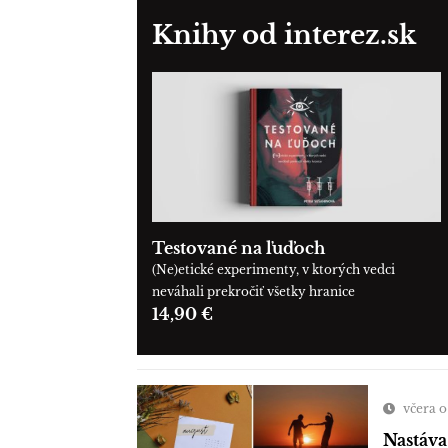
Knihy od interez.sk
Testované na ľuďoch
(Ne)etické experimenty, v ktorých vedci
neváhali prekročiť všetky hranice
14,90 €
včera o
Nastáva