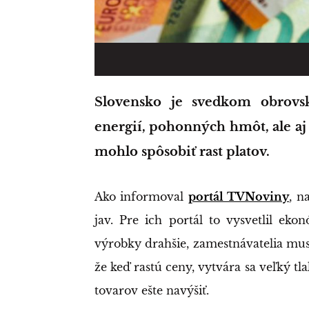
Slovensko je svedkom obrovského zdražovania. Hore porástli ceny
energií, pohonných hmôt, ale a
mohlo spôsobiť rast platov.
Ako informoval
portál TVNoviny
, n
jav. Pre ich portál to vysvetlil ek
výrobky drahšie, zamestnávatelia mu
že keď rastú ceny, vytvára sa veľký tla
tovarov ešte navýšiť.