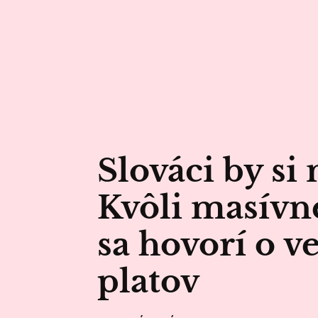
Slováci by si
Kvôli masív
sa hovorí o 
platov