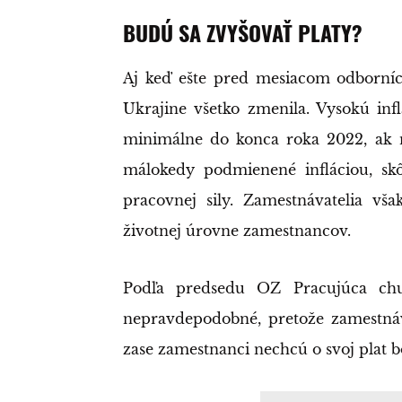
BUDÚ SA ZVYŠOVAŤ PLATY?
Aj keď ešte pred mesiacom odborníci 
Ukrajine všetko zmenila. Vysokú inf
minimálne do konca roka 2022, ak n
málokedy podmienené infláciou, sk
pracovnej sily. Zamestnávatelia vša
životnej úrovne zamestnancov.
Podľa predsedu OZ Pracujúca ch
nepravdepodobné, pretože zamestnáva
zase zamestnanci nechcú o svoj plat 