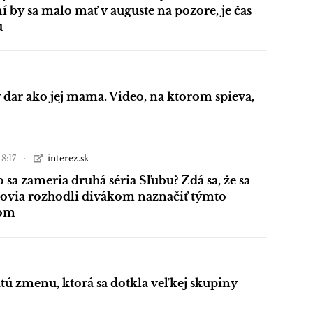
 by sa malo mať v auguste na pozore, je čas
u
 dar ako jej mama. Video, na ktorom spieva,
 8:17
interez.sk
 sa zameria druhá séria Sľubu? Zdá sa, že sa
covia rozhodli divákom naznačiť týmto
bom
tú zmenu, ktorá sa dotkla veľkej skupiny