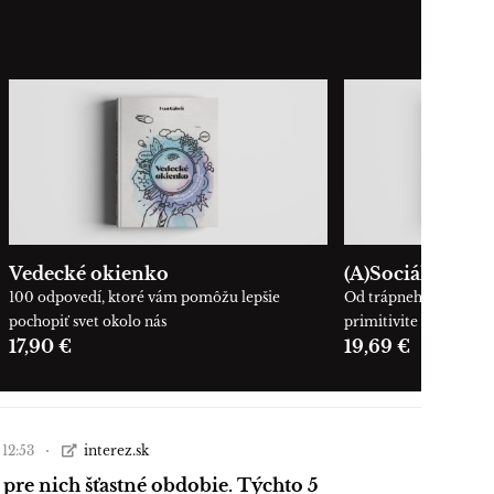
Vedecké okienko
(A)Sociálne pras
100 odpovedí, ktoré vám pomôžu lepšie
Od trápneho ticha ku 
pochopiť svet okolo nás
primitivite
17,90 €
19,69 €
 12:53
interez.sk
 pre nich šťastné obdobie. Týchto 5