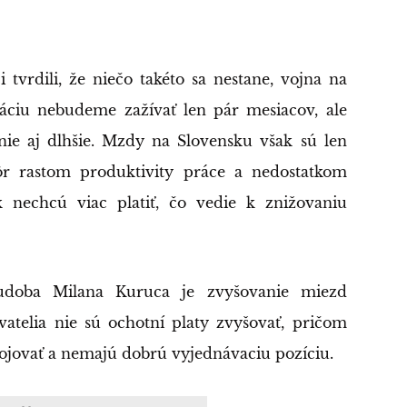
tvrdili, že niečo takéto sa nestane, vojna na
láciu nebudeme zažívať len pár mesiacov, ale
ie aj dlhšie. Mzdy na Slovensku však sú len
ôr rastom produktivity práce a nedostatkom
k nechcú viac platiť, čo vedie k znižovaniu
udoba Milana Kuruca je zvyšovanie miezd
telia nie sú ochotní platy zvyšovať, pričom
bojovať a nemajú dobrú vyjednávaciu pozíciu.