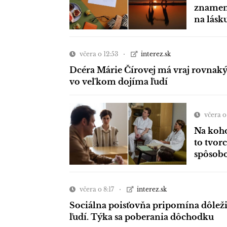
znamení
na lásk
včera o 12:53
interez.sk
Dcéra Márie Čírovej má vraj rovnaký
vo veľkom dojíma ľudí
včera o
Na koho
to tvor
spôso
včera o 8:17
interez.sk
Sociálna poisťovňa pripomína dôleži
ľudí. Týka sa poberania dôchodku