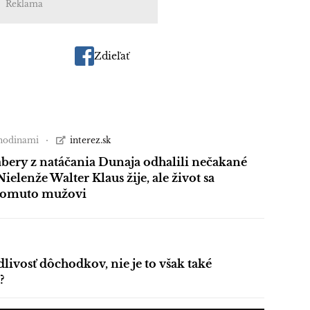
Reklama
Zdieľať
 hodinami
interez.sk
bery z natáčania Dunaja odhalili nečakané
Nielenže Walter Klaus žije, ale život sa
tomuto mužovi
dlivosť dôchodkov, nie je to však také
?