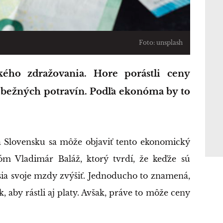
Foto: unsplash
j bežných potravín. Podľa ekonóma by to
a Slovensku sa môže objaviť tento ekonomický
onóm Vladimár Baláž, ktorý tvrdí, že keďže sú
sia svoje mzdy zvýšiť. Jednoducho to znamená,
k, aby rástli aj platy. Avšak, práve to môže ceny