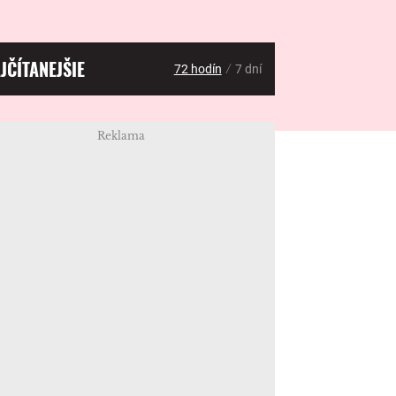
JČÍTANEJŠIE
/
72 hodín
7 dní
Reklama