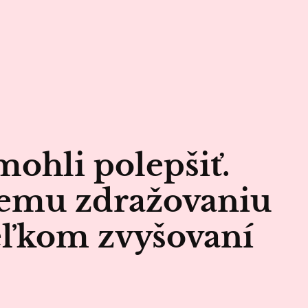
 mohli polepšiť.
nemu zdražovaniu
veľkom zvyšovaní