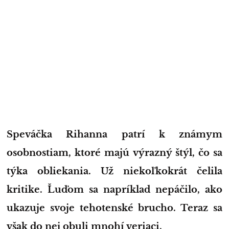
Speváčka Rihanna patrí k známym
osobnostiam, ktoré majú výrazný štýl, čo sa
týka obliekania. Už niekoľkokrát čelila
kritike. Ľuďom sa napríklad nepáčilo, ako
ukazuje svoje tehotenské brucho. Teraz sa
však do nej obuli mnohí veriaci.