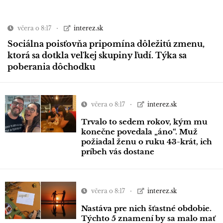
včera o 8:17
interez.sk
Sociálna poisťovňa pripomína dôležitú zmenu,
ktorá sa dotkla veľkej skupiny ľudí. Týka sa
poberania dôchodku
včera o 8:17
interez.sk
Trvalo to sedem rokov, kým mu
konečne povedala „áno“. Muž
požiadal ženu o ruku 43-krát, ich
príbeh vás dostane
včera o 8:17
interez.sk
Nastáva pre nich šťastné obdobie.
Týchto 5 znamení by sa malo mať