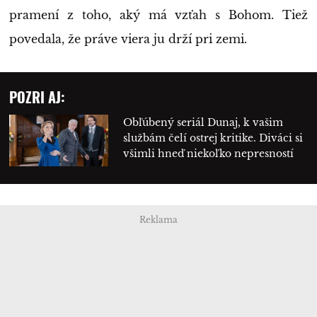
pramení z toho, aký má vzťah s Bohom. Tiež
povedala, že práve viera ju drží pri zemi.
POZRI AJ:
Obľúbený seriál Dunaj, k vašim
službám čelí ostrej kritike. Diváci si
všimli hneď niekoľko nepresností
Reklama