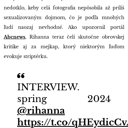
nedotklo, keby celá fotografia nepôsobila až príliš
sexualizovaným dojmom, čo je podľa mnohých
ľudí naozaj nevhodné. Ako upozornil portál
Abcnews
, Rihanna teraz čelí skutočne obrovskej
kritike aj za mejkap, ktorý niektorým ľuďom
evokuje striptérku.
INTERVIEW.
spring 2024
@rihanna
https://t.co/qHEydicC