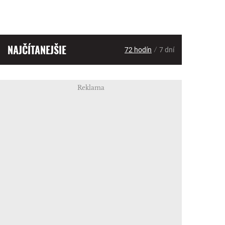
NAJČÍTANEJŠIE
/
72 hodín
7 dní
Reklama