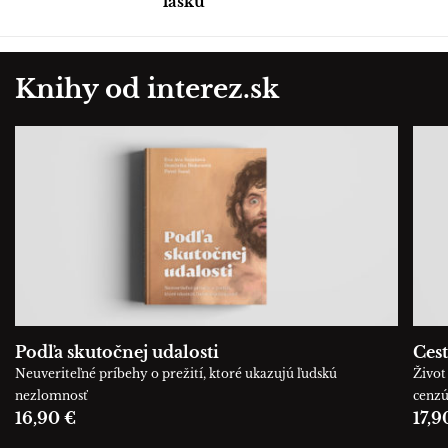
lásku
Knihy od interez.sk
Podľa skutočnej udalosti
Cest
Neuveriteľné príbehy o prežití, ktoré ukazujú ľudskú
Život 
nezlomnosť
cenz
16,90 €
17,9