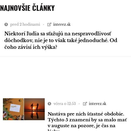
NAJNOVŠIE ČLÁNKY
pred 2 hodinami
interez.sk
Niektorí ľudia sa sťažujú na nespravodlivosť
dôchodkov, nie je to však také jednoduché. Od
čoho závisí ich výška?
včera o 12:53
interez.sk
Nastáva pre nich šťastné obdobie.
Týchto 5 znamení by sa malo mať
v auguste na pozore, je čas na