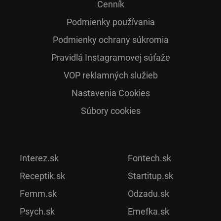
Cenník
Podmienky používania
Podmienky ochrany súkromia
Pra­vidlá Ins­ta­gra­mo­vej sú­ťaže
VOP reklamných služieb
Nastavenia Cookies
Súbory cookies
Interez.sk
Fontech.sk
Receptik.sk
Startitup.sk
Femm.sk
Odzadu.sk
Psych.sk
Emefka.sk