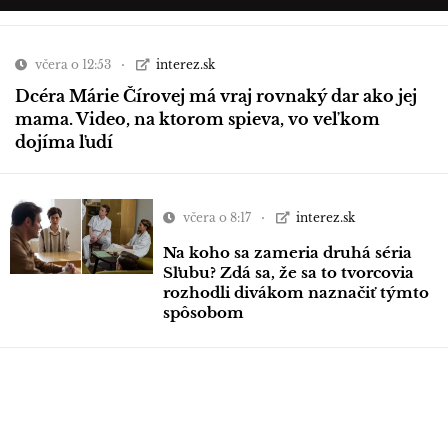
včera o 12:53
interez.sk
Dcéra Márie Čírovej má vraj rovnaký dar ako jej
mama. Video, na ktorom spieva, vo veľkom
dojíma ľudí
včera o 8:17
interez.sk
Na koho sa zameria druhá séria
Sľubu? Zdá sa, že sa to tvorcovia
rozhodli divákom naznačiť týmto
spôsobom