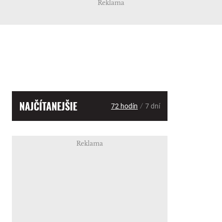
Reklama
NAJČÍTANEJŠIE
/
72 hodín
7 dní
Reklama