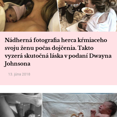
Nádherná fotografia herca kŕmiaceho
svoju ženu počas dojčenia. Takto
vyzerá skutočná láska v podaní Dwayna
Johnsona
13. júna 2018