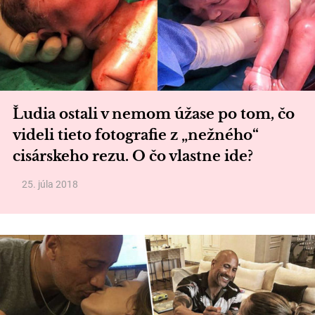
Ľudia ostali v nemom úžase po tom, čo
videli tieto fotografie z „nežného“
cisárskeho rezu. O čo vlastne ide?
25. júla 2018