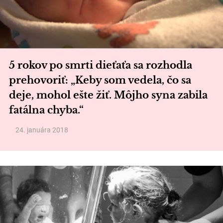
5 rokov po smrti dieťaťa sa rozhodla
prehovoriť: „Keby som vedela, čo sa
deje, mohol ešte žiť. Môjho syna zabila
fatálna chyba.“
24. januára 2018