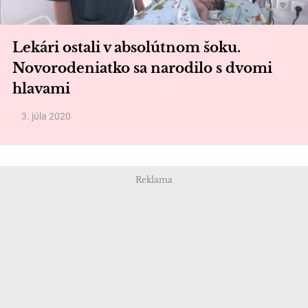
Lekári ostali v absolútnom šoku.
Novorodeniatko sa narodilo s dvomi
hlavami
3. júla 2020
Reklama