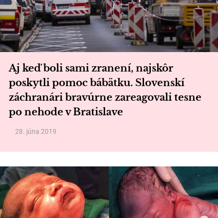
Aj keď boli sami zranení, najskôr
poskytli pomoc bábätku. Slovenskí
záchranári bravúrne zareagovali tesne
po nehode v Bratislave
28. júna 2019