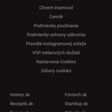
Chcem inzerovať
Cenník
Podmienky používania
Podmienky ochrany súkromia
Pra­vidlá Ins­ta­gra­mo­vej sú­ťaže
VOP reklamných služieb
Nastavenia Cookies
Súbory cookies
Interez.sk
Fontech.sk
Receptik.sk
Startitup.sk