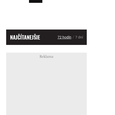
NAJČÍTANEJŠIE
/
72 hodín
7 dní
Reklama