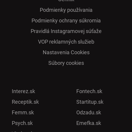
Podmienky používania
Podmienky ochrany súkromia
Pra­vidlá Ins­ta­gra­mo­vej sú­ťaže
VOP reklamných služieb
Nastavenia Cookies
Súbory cookies
Interez.sk
Fontech.sk
Receptik.sk
Startitup.sk
Femm.sk
Odzadu.sk
Psych.sk
Emefka.sk