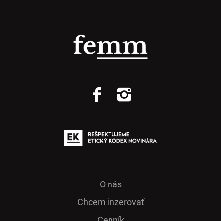
O nás
Chcem inzerovať
Cenník