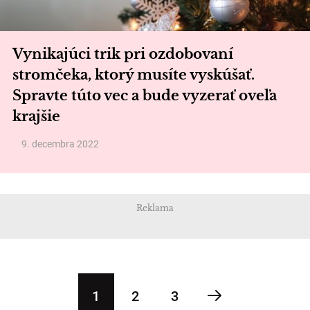
Vynikajúci trik pri ozdobovaní
stromčeka, ktorý musíte vyskúšať.
Spravte túto vec a bude vyzerať oveľa
krajšie
9. decembra 2022
Reklama
1
2
3