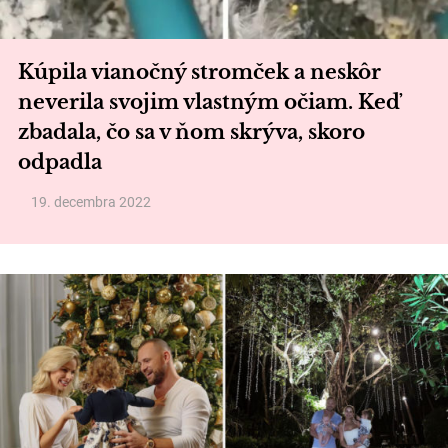
Kúpila vianočný stromček a neskôr
neverila svojim vlastným očiam. Keď
zbadala, čo sa v ňom skrýva, skoro
odpadla
19. decembra 2022