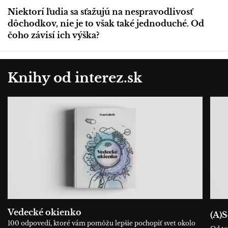
Niektorí ľudia sa sťažujú na nespravodlivosť
dôchodkov, nie je to však také jednoduché. Od
čoho závisí ich výška?
Knihy od interez.sk
Vedecké okienko
(A)S
100 odpovedí, ktoré vám pomôžu lepšie pochopiť svet okolo