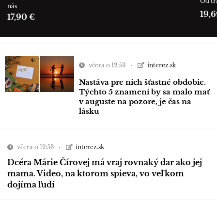
Od tr
nás
19,6
17,90 €
včera o 12:53
interez.sk
Nastáva pre nich šťastné obdobie.
Týchto 5 znamení by sa malo mať
v auguste na pozore, je čas na
lásku
včera o 12:53
interez.sk
Dcéra Márie Čírovej má vraj rovnaký dar ako jej
mama. Video, na ktorom spieva, vo veľkom
dojíma ľudí