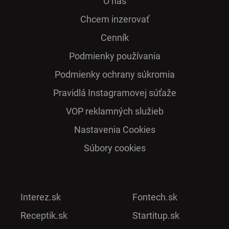
O nás
Chcem inzerovať
Cenník
Podmienky používania
Podmienky ochrany súkromia
Pra­vidlá Ins­ta­gra­mo­vej sú­ťaže
VOP reklamných služieb
Nastavenia Cookies
Súbory cookies
Interez.sk
Fontech.sk
Receptik.sk
Startitup.sk