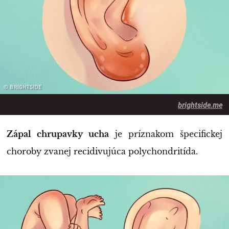
brightside.me
Zápal chrupavky ucha
je príznakom špecifickej
choroby zvanej recidivujúca polychondritída.