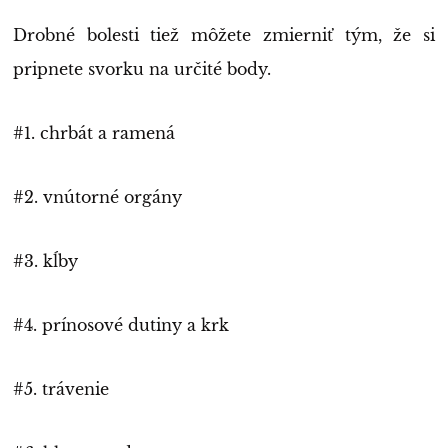
Drobné bolesti tiež môžete zmierniť tým, že si
pripnete svorku na určité body.
#1. chrbát a ramená
#2. vnútorné orgány
#3. kĺby
#4. prínosové dutiny a krk
#5. trávenie