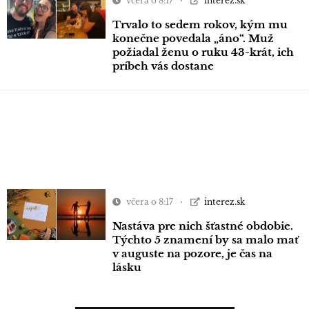
včera o 8:17
interez.sk
Trvalo to sedem rokov, kým mu
konečne povedala „áno“. Muž
požiadal ženu o ruku 43-krát, ich
príbeh vás dostane
včera o 8:17
interez.sk
Nastáva pre nich šťastné obdobie.
Týchto 5 znamení by sa malo mať
v auguste na pozore, je čas na
lásku