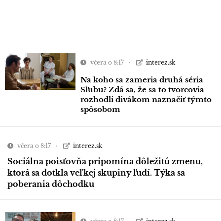
včera o 8:17
interez.sk
Na koho sa zameria druhá séria
Sľubu? Zdá sa, že sa to tvorcovia
rozhodli divákom naznačiť týmto
spôsobom
včera o 8:17
interez.sk
Sociálna poisťovňa pripomína dôležitú zmenu,
ktorá sa dotkla veľkej skupiny ľudí. Týka sa
poberania dôchodku