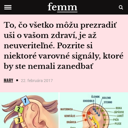
To, čo všetko môžu prezradiť
uši o vašom zdraví, je až
neuveriteľné. Pozrite si
niektoré varovné signály, ktoré
by ste nemali zanedbať
MARY
22. februára 2017