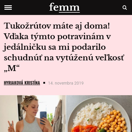
Tukožrútov máte aj doma!
Vďaka týmto potravinám v
jedálničku sa mi podarilo
schudnúť na vytúženú veľkosť
„M“
HYRIAKOVÁ KRISTÍNA
14. novembra 2019