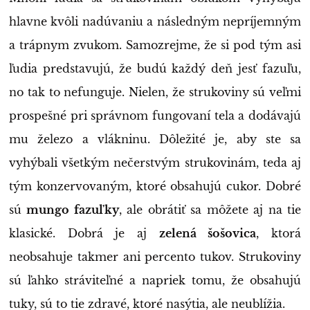
hlavne kvôli nadúvaniu a následným nepríjemným
a trápnym zvukom. Samozrejme, že si pod tým asi
ľudia predstavujú, že budú každý deň jesť fazuľu,
no tak to nefunguje. Nielen, že strukoviny sú veľmi
prospešné pri správnom fungovaní tela a dodávajú
mu železo a vlákninu. Dôležité je, aby ste sa
vyhýbali všetkým nečerstvým strukovinám, teda aj
tým konzervovaným, ktoré obsahujú cukor. Dobré
sú
mungo fazuľky
, ale obrátiť sa môžete aj na tie
klasické. Dobrá je aj
zelená šošovica
, ktorá
neobsahuje takmer ani percento tukov. Strukoviny
sú ľahko stráviteľné a napriek tomu, že obsahujú
tuky, sú to tie zdravé, ktoré nasýtia, ale neublížia.