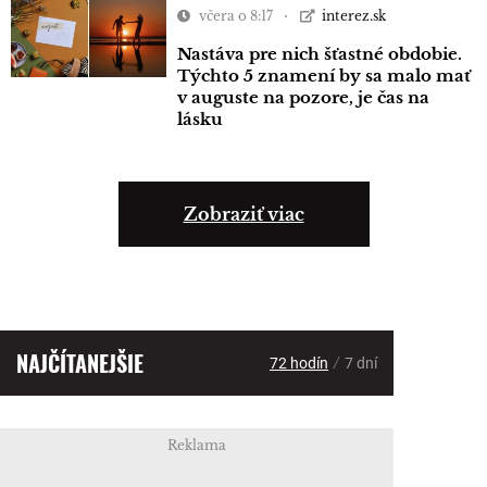
včera o 8:17
interez.sk
Nastáva pre nich šťastné obdobie.
Týchto 5 znamení by sa malo mať
v auguste na pozore, je čas na
lásku
Zobraziť viac
NAJČÍTANEJŠIE
/
72 hodín
7 dní
Reklama