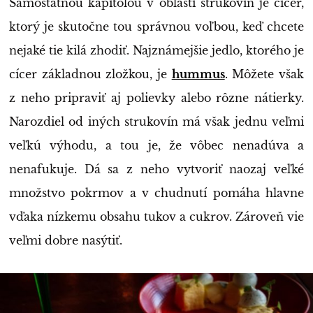
Samostatnou kapitolou v oblasti strukovín je cícer,
ktorý je skutočne tou správnou voľbou, keď chcete
nejaké tie kilá zhodiť. Najznámejšie jedlo, ktorého je
cícer základnou zložkou, je
hummus
. Môžete však
z neho pripraviť aj polievky alebo rôzne nátierky.
Narozdiel od iných strukovín má však jednu veľmi
veľkú výhodu, a tou je, že vôbec nenadúva a
nenafukuje. Dá sa z neho vytvoriť naozaj veľké
množstvo pokrmov a v chudnutí pomáha hlavne
vďaka nízkemu obsahu tukov a cukrov. Zároveň vie
veľmi dobre nasýtiť.