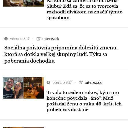
Na koho sa zameria druhá séria
Sľubu? Zdá sa, že sa to tvorcovia
rozhodli divákom naznačiť týmto
spôsobom
včera o 8:17
interez.sk
Sociálna poisťovňa pripomína dôležitú zmenu,
ktorá sa dotkla veľkej skupiny ľudí. Týka sa
poberania dôchodku
včera o 8:17
interez.sk
Trvalo to sedem rokov, kým mu
konečne povedala „áno“. Muž
požiadal ženu o ruku 43-krát, ich
príbeh vás dostane