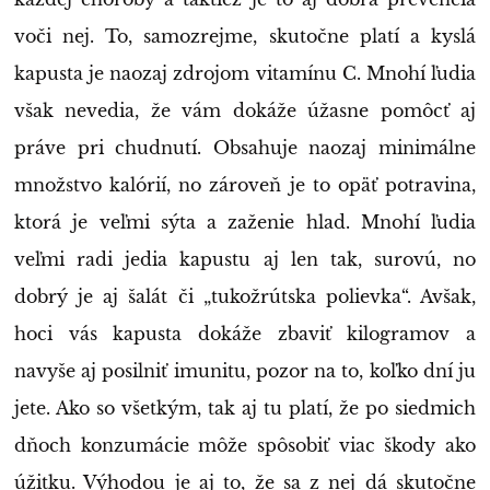
voči nej. To, samozrejme, skutočne platí a kyslá
kapusta je naozaj zdrojom vitamínu C. Mnohí ľudia
však nevedia, že vám dokáže úžasne pomôcť aj
práve pri chudnutí. Obsahuje naozaj minimálne
množstvo kalórií, no zároveň je to opäť potravina,
ktorá je veľmi sýta a zaženie hlad. Mnohí ľudia
veľmi radi jedia kapustu aj len tak, surovú, no
dobrý je aj šalát či „tukožrútska polievka“. Avšak,
hoci vás kapusta dokáže zbaviť kilogramov a
navyše aj posilniť imunitu, pozor na to, koľko dní ju
jete. Ako so všetkým, tak aj tu platí, že po siedmich
dňoch konzumácie môže spôsobiť viac škody ako
úžitku. Výhodou je aj to, že sa z nej dá skutočne