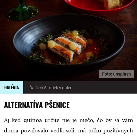
Foto: unsplash
GALÉRIA
Ďalších 5 fotiek v galérii
ALTERNATÍVA PŠENICE
Aj keď
quinoa
určite nie je niečo, čo by sa vám
doma povaľovalo vedľa soli, má toľko pozitívnych