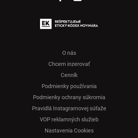
O nás
Chcem inzerovať
Cenník
Podmienky používania
Podmienky ochrany súkromia
Pra­vidlá Ins­ta­gra­mo­vej sú­ťaže
VOP reklamných služieb
Nastavenia Cookies