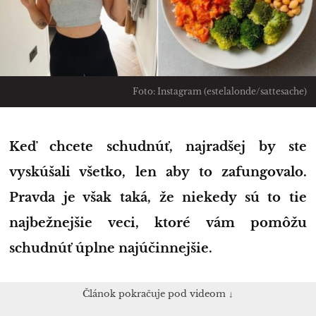
Foto: Instagram (estelalonde/sattesache)
Keď chcete schudnúť, najradšej by ste
vyskúšali všetko, len aby to zafungovalo.
Pravda je však taká, že niekedy sú to tie
najbežnejšie veci, ktoré vám pomôžu
schudnúť úplne najúčinnejšie.
Článok pokračuje pod videom ↓