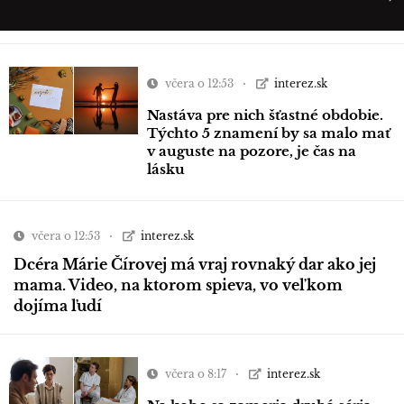
včera o 12:53
interez.sk
Nastáva pre nich šťastné obdobie.
Týchto 5 znamení by sa malo mať
v auguste na pozore, je čas na
lásku
včera o 12:53
interez.sk
Dcéra Márie Čírovej má vraj rovnaký dar ako jej
mama. Video, na ktorom spieva, vo veľkom
dojíma ľudí
včera o 8:17
interez.sk