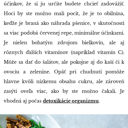
účinkov, že si ju určite budete chcieť zadovážiť.
Hoci by ste možno mali pocit, že je to obilnina,
keďže je braná ako náhrada pšenice, v skutočnosti
sa viac podobá červenej repe, minimálne účinkami.
Je nielen bohatým zdrojom bielkovín, ale aj
rôznych ďalších vitamínov (napríklad vitamín C).
Môže sa dať do šalátov, ale pokojne aj do kaší či k
ovociu a zelenine. Opäť pri chudnutí pomôže
hlavne kvôli nízkemu obsahu cukru, ale zároveň
zasýti oveľa viac, ako by ste možno čakali. Je
vhodná aj počas
detoxikácie organizmu
.