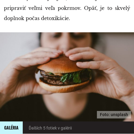
pripraviť veľmi veľa pokrmov. Opäť, je to skvelý
doplnok počas detoxikácie.
Foto: unsplash
GALÉRIA
Ďalších 5 fotiek v galérii