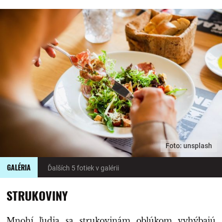
Foto: unsplash
GALÉRIA
Ďalších 5 fotiek v galérii
STRUKOVINY
Mnohí ľudia sa strukovinám oblúkom vyhýbajú