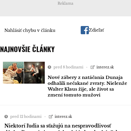
Reklama
Zdieľať
Nahlásiť chybu v článku
NAJNOVŠIE ČLÁNKY
pred 8 hodinami
interez.sk
Nové zábery z natáčania Dunaja
odhalili nečakané zvraty. Nielenže
Walter Klaus žije, ale život sa
zmení tomuto mužovi
pred 12 hodinami
interez.sk
Niektorí ľudia sa sťažujú na nespravodlivosť