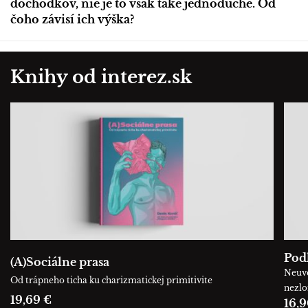
dôchodkov, nie je to však také jednoduché. Od
čoho závisí ich výška?
Knihy od interez.sk
Podľ
(A)Sociálne prasa
Neuve
Od trápneho ticha ku charizmatickej primitivite
nezl
19,69 €
16,9