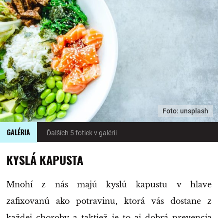
Foto: unsplash
GALÉRIA
Ďalších 5 fotiek v galérii
KYSLÁ KAPUSTA
Mnohí z nás majú kyslú kapustu v hlave
zafixovanú ako potravinu, ktorá vás dostane z
každej choroby a taktiež je to aj dobrá prevencia