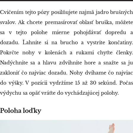
Cvičením tejto pózy posilňujete najmä jadro brušných
svalov. Ak chcete premasírovať oblasť bruška, môžete
sa v tejto polohe mierne pohojdávať dopredu a
dozadu. Ľahnite si na brucho a vystrite končatiny.
Pokrčte nohy v kolenách a rukami chyťte členky.
Nadýchnite sa a hlavu zdvihnite hore a snažte sa ju
zakloniť čo najviac dozadu. Nohy dvíhame čo najviac
do výšky. V pozícii vydržíme 15 až 30 sekúnd. Počas
výdychu sa opäť vráťte do vychádzajúcej polohy.
Poloha loďky