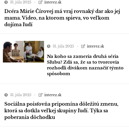
31. júla 2025
interez.sk
Dcéra Márie Čírovej má vraj rovnaký dar ako jej
mama. Video, na ktorom spieva, vo veľkom
dojíma ľudí
31. júla 2025
interez.sk
Na koho sa zameria druhá séria
Sľubu? Zdá sa, že sa to tvorcovia
rozhodli divákom naznačiť týmto
spôsobom
31. júla 2025
interez.sk
Sociálna poisťovňa pripomína dôležitú zmenu,
ktorá sa dotkla veľkej skupiny ľudí. Týka sa
poberania dôchodku