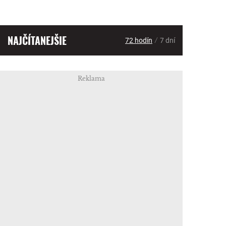
NAJČÍTANEJŠIE
/
72 hodín
7 dní
Reklama