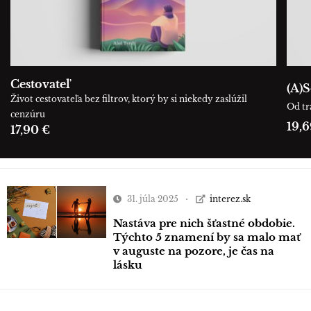
Cestovateľ
(A)S
Život cestovateľa bez filtrov, ktorý by si niekedy zaslúžil
Od tr
cenzúru
19,6
17,90 €
31. júla 2025
interez.sk
Nastáva pre nich šťastné obdobie.
Týchto 5 znamení by sa malo mať
v auguste na pozore, je čas na
lásku