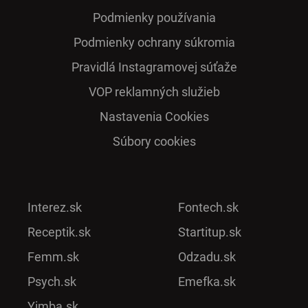
Podmienky používania
Podmienky ochrany súkromia
Pra­vidlá Ins­ta­gra­mo­vej sú­ťaže
VOP reklamných služieb
Nastavenia Cookies
Súbory cookies
Interez.sk
Fontech.sk
Receptik.sk
Startitup.sk
Femm.sk
Odzadu.sk
Psych.sk
Emefka.sk
Yimba.sk