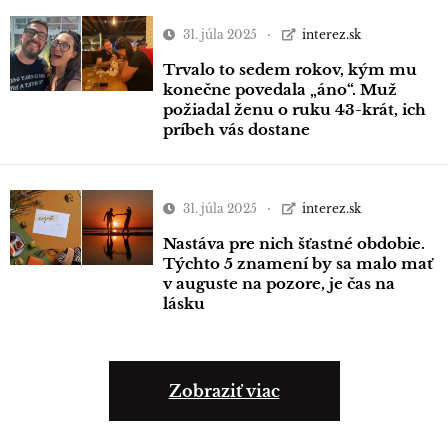
31. júla 2025
interez.sk
Trvalo to sedem rokov, kým mu
konečne povedala „áno“. Muž
požiadal ženu o ruku 43-krát, ich
príbeh vás dostane
31. júla 2025
interez.sk
Nastáva pre nich šťastné obdobie.
Týchto 5 znamení by sa malo mať
v auguste na pozore, je čas na
lásku
Zobraziť viac