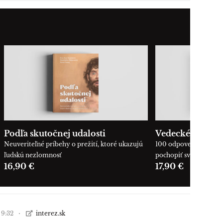
Podľa skutočnej udalosti
Vedecké okienk
Neuveriteľné príbehy o prežití, ktoré ukazujú
100 odpovedí, ktoré 
ľudskú nezlomnosť
pochopiť svet okolo n
16,90 €
17,90 €
 9:32
interez.sk