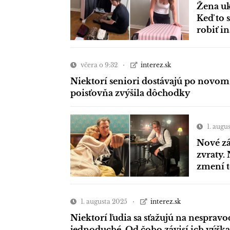
Žena uk
Keď to 
robiť i
včera o 9:32
interez.sk
Niektorí seniori dostávajú po novom 
poisťovňa zvýšila dôchodky
1. augu
Nové zá
zvraty. 
zmení 
1. augusta 2025
interez.sk
Niektorí ľudia sa sťažujú na nespravo
jednoduché. Od čoho závisí ich výška