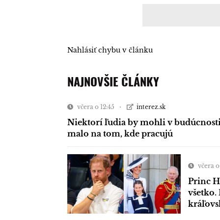
Nahlásiť chybu v článku
NAJNOVŠIE ČLÁNKY
včera o 12:45
interez.sk
Niektorí ľudia by mohli v budúcnost
malo na tom, kde pracujú
včera o
Princ H
všetko. 
kráľovs