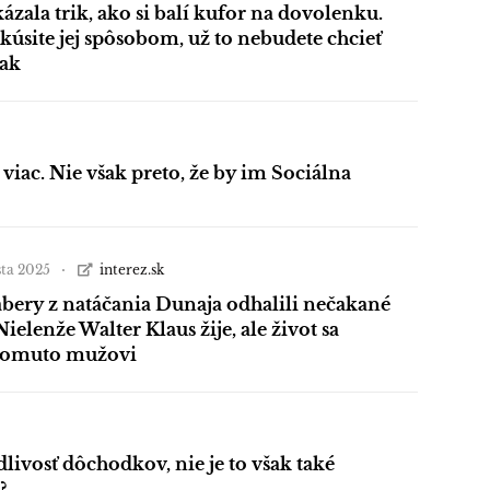
ázala trik, ako si balí kufor na dovolenku.
skúsite jej spôsobom, už to nebudete chcieť
nak
viac. Nie však preto, že by im Sociálna
sta 2025
interez.sk
bery z natáčania Dunaja odhalili nečakané
Nielenže Walter Klaus žije, ale život sa
tomuto mužovi
dlivosť dôchodkov, nie je to však také
?