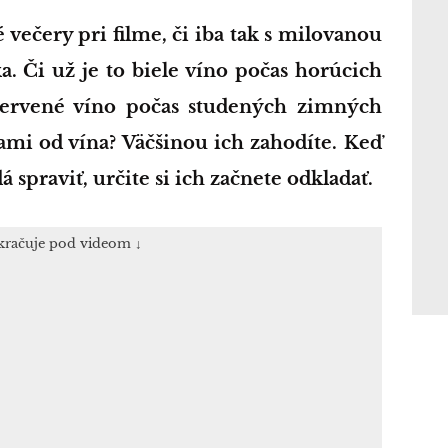
. Či už je to biele víno počas horúcich
 červené víno počas studených zimných
kami od vína? Väčšinou ich zahodíte. Keď
dá spraviť, určite si ich začnete odkladať.
kračuje pod videom ↓