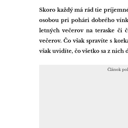
Skoro každý má rád tie príjemné večery pri filme, či iba tak s milovanou
osobou pri pohári dobrého vínka
letných večerov na teraske či
večerov. Čo však spravíte s kor
však uvidíte, čo všetko sa z nich 
Článok po