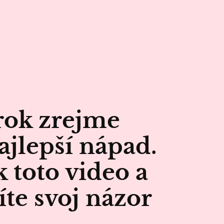
rok zrejme
ajlepší nápad.
k toto video a
e svoj názor