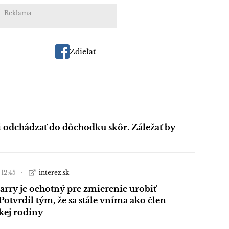
Reklama
Zdieľať
i odchádzať do dôchodku skôr. Záležať by
 12:45
interez.sk
arry je ochotný pre zmierenie urobiť
Potvrdil tým, že sa stále vníma ako člen
kej rodiny