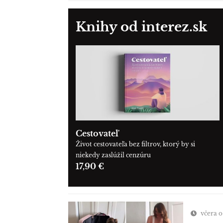
Knihy od interez.sk
Cestovateľ
Život cestovateľa bez filtrov, ktorý by si
niekedy zaslúžil cenzúru
17,90 €
včera o