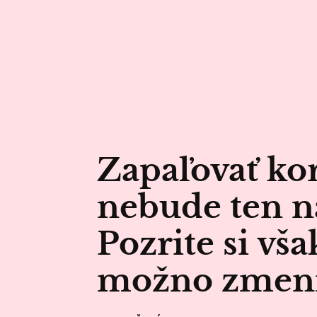
Zapaľovať ko
nebude ten n
Pozrite si vša
možno zmenít