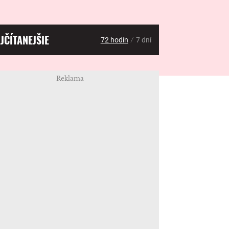
JČÍTANEJŠIE
/
72 hodín
7 dní
Reklama