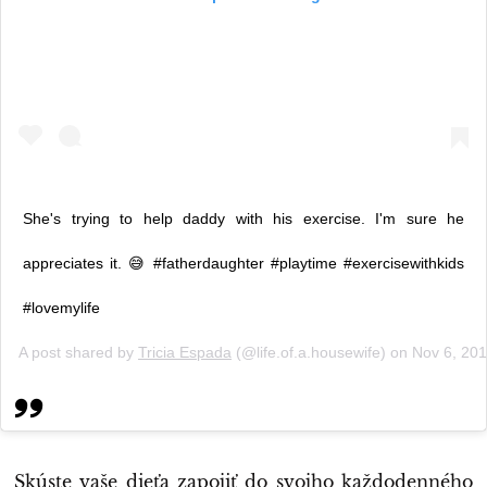
She's trying to help daddy with his exercise. I'm sure he
appreciates it. 😅 #fatherdaughter #playtime #exercisewithkids
#lovemylife
A post shared by
Tricia Espada
(@life.of.a.housewife) on
Nov 6, 20
Skúste vaše dieťa zapojiť do svojho každodenného