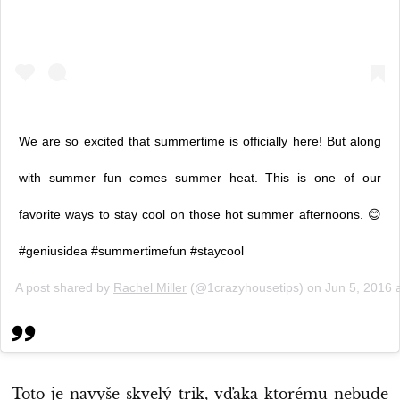
We are so excited that summertime is officially here! But along
with summer fun comes summer heat. This is one of our
favorite ways to stay cool on those hot summer afternoons. 😊
#geniusidea #summertimefun #staycool
A post shared by
Rachel Miller
(@1crazyhousetips) on
Jun 5, 2016 
Toto je navyše skvelý trik, vďaka ktorému nebude