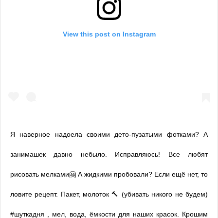
View this post on Instagram
Я наверное надоела своими дето-пузатыми фотками? А
занимашек давно небыло. Исправляюсь! Все любят
рисовать мелками🤗 А жидкими пробовали? Если ещё нет, то
ловите рецепт. Пакет, молоток 🔨 (убивать никого не будем)
#шуткадня , мел, вода, ёмкости для наших красок. Крошим