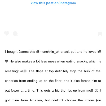
View this post on Instagram
I bought James this @munchkin_uk snack pot and he loves it!!
💙 He also makes a lot less mess when eating snacks, which is
amazing! 🙏🏻 The flaps at top definitely stop the bulk of the
cheerios from ending up on the floor, and it also forces him to
eat fewer at a time. This gets a big thumbs up from me!! 👍🏻 I
got mine from Amazon, but couldn't choose the colour (on