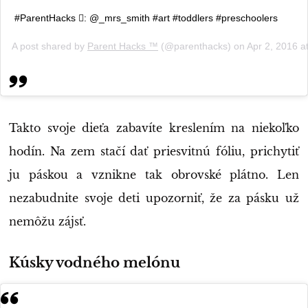
#ParentHacks : @_mrs_smith #art #toddlers #preschoolers
A post shared by
Parent Hacks ™️
(@parenthacks) on
Apr 2, 2016 
Takto svoje dieťa zabavíte kreslením na niekoľko
hodín. Na zem stačí dať priesvitnú fóliu, prichytiť
ju páskou a vznikne tak obrovské plátno. Len
nezabudnite svoje deti upozorniť, že za pásku už
nemôžu zájsť.
Kúsky vodného melónu