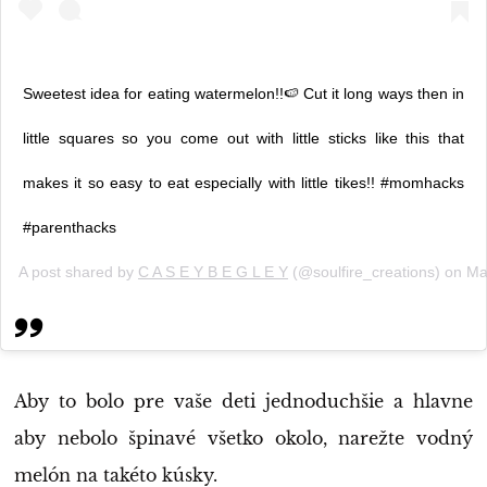
Sweetest idea for eating watermelon!!🍉 Cut it long ways then in
little squares so you come out with little sticks like this that
makes it so easy to eat especially with little tikes!! #momhacks
#parenthacks
A post shared by
C A S E Y B E G L E Y
(@soulfire_creations) on
Ma
Aby to bolo pre vaše deti jednoduchšie a hlavne
aby nebolo špinavé všetko okolo, narežte vodný
melón na takéto kúsky.