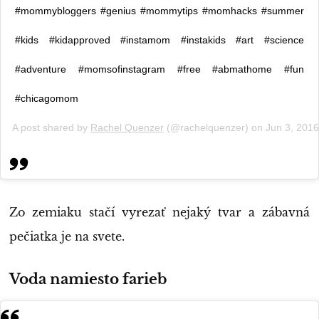
#mommybloggers #genius #mommytips #momhacks #summer
#kids #kidapproved #instamom #instakids #art #science
#adventure #momsofinstagram #free #abmathome #fun
#chicagomom
A post shared by
Rachel Quenzer
(@rachelquenzer) on
Jun 3, 201
Zo zemiaku stačí vyrezať nejaký tvar a zábavná
pečiatka je na svete.
Voda namiesto farieb