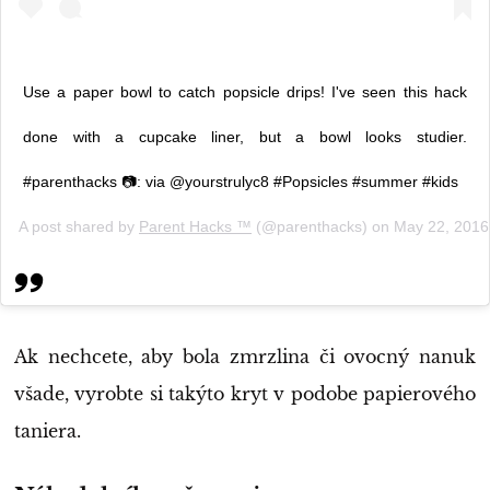
Use a paper bowl to catch popsicle drips! I've seen this hack
done with a cupcake liner, but a bowl looks studier.
#parenthacks 📷: via @yourstrulyc8 #Popsicles #summer #kids
A post shared by
Parent Hacks ™️
(@parenthacks) on
May 22, 2016
Ak nechcete, aby bola zmrzlina či ovocný nanuk
všade, vyrobte si takýto kryt v podobe papierového
taniera.