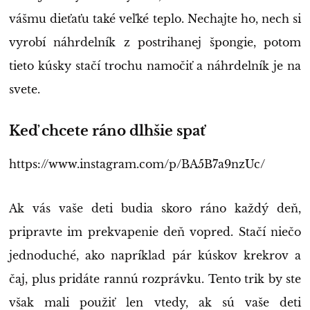
vášmu dieťaťu také veľké teplo. Nechajte ho, nech si
vyrobí náhrdelník z postrihanej špongie, potom
tieto kúsky stačí trochu namočiť a náhrdelník je na
svete.
Keď chcete ráno dlhšie spať
https://www.instagram.com/p/BA5B7a9nzUc/
Ak vás vaše deti budia skoro ráno každý deň,
pripravte im prekvapenie deň vopred. Stačí niečo
jednoduché, ako napríklad pár kúskov krekrov a
čaj, plus pridáte rannú rozprávku. Tento trik by ste
však mali použiť len vtedy, ak sú vaše deti