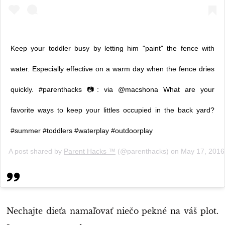
Keep your toddler busy by letting him "paint" the fence with
water. Especially effective on a warm day when the fence dries
quickly. #parenthacks 📷: via @macshona What are your
favorite ways to keep your littles occupied in the back yard?
#summer #toddlers #waterplay #outdoorplay
A post shared by
Parent Hacks ™️
(@parenthacks) on
May 17, 2016
Nechajte dieťa namaľovať niečo pekné na váš plot.