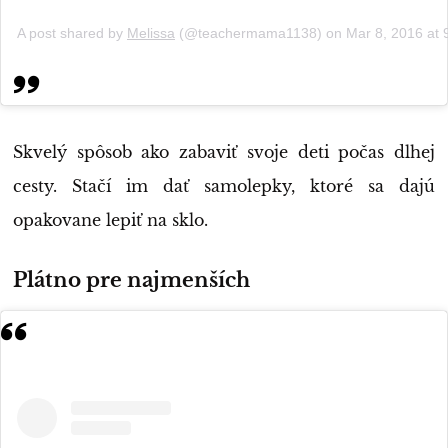
A post shared by
Melissa
(@teachermama1138) on
Mar 8, 2016 at
Skvelý spôsob ako zabaviť svoje deti počas dlhej
cesty. Stačí im dať samolepky, ktoré sa dajú
opakovane lepiť na sklo.
Plátno pre najmenších