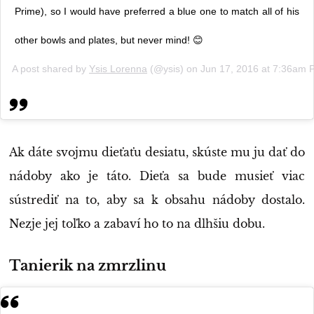
Prime), so I would have preferred a blue one to match all of his
other bowls and plates, but never mind! 😊
A post shared by
Ysis Lorenna
(@ysis) on
Jun 17, 2016 at 7:36am 
Ak dáte svojmu dieťaťu desiatu, skúste mu ju dať do
nádoby ako je táto. Dieťa sa bude musieť viac
sústrediť na to, aby sa k obsahu nádoby dostalo.
Nezje jej toľko a zabaví ho to na dlhšiu dobu.
Tanierik na zmrzlinu