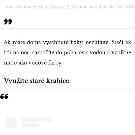
A post shared by
Parent Hacks ™️
(@parenthacks) on
Mar 10, 2016
Ak máte doma vyschnuté fixky, nezúfajte. Stačí ak
ich na noc namočíte do pohárov s vodou a vznikne
niečo ako vodové farby.
Využite staré krabice