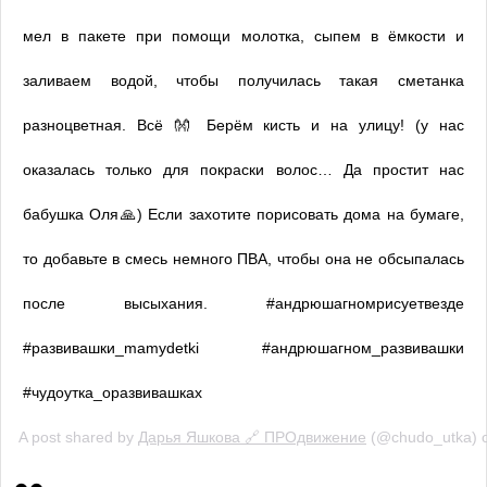
мел в пакете при помощи молотка, сыпем в ёмкости и
заливаем водой, чтобы получилась такая сметанка
разноцветная. Всё 👐 Берём кисть и на улицу! (у нас
оказалась только для покраски волос… Да простит нас
бабушка Оля🙏) Если захотите порисовать дома на бумаге,
то добавьте в смесь немного ПВА, чтобы она не обсыпалась
после высыхания. #андрюшагномрисуетвезде
#развивашки_mamydetki #андрюшагном_развивашки
#чудоутка_оразвивашках
A post shared by
Дарья Яшкова 🔗 ПРОдвижение
(@chudo_utka) 