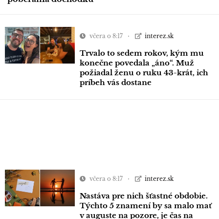
včera o 8:17
interez.sk
Trvalo to sedem rokov, kým mu
konečne povedala „áno“. Muž
požiadal ženu o ruku 43-krát, ich
príbeh vás dostane
včera o 8:17
interez.sk
Nastáva pre nich šťastné obdobie.
Týchto 5 znamení by sa malo mať
v auguste na pozore, je čas na