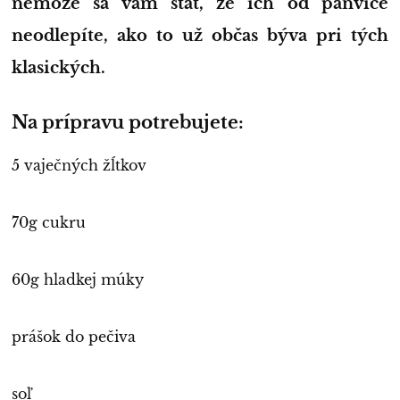
nemôže sa vám stať, že ich od panvice
neodlepíte, ako to už občas býva pri tých
klasických.
Na prípravu potrebujete:
5 vaječných žĺtkov
70g cukru
60g hladkej múky
prášok do pečiva
soľ