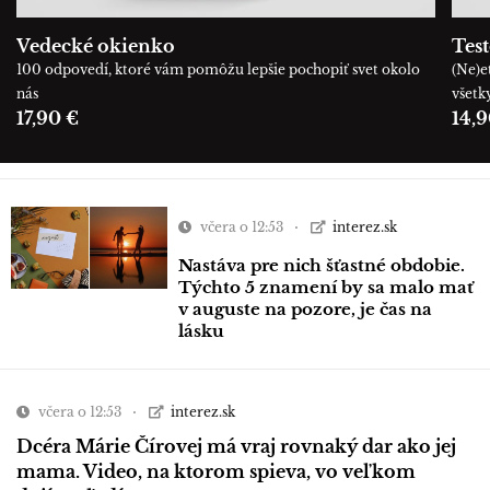
Vedecké okienko
Tes
100 odpovedí, ktoré vám pomôžu lepšie pochopiť svet okolo
(Ne)e
nás
všetk
17,90 €
14,9
včera o 12:53
interez.sk
Nastáva pre nich šťastné obdobie.
Týchto 5 znamení by sa malo mať
v auguste na pozore, je čas na
lásku
včera o 12:53
interez.sk
Dcéra Márie Čírovej má vraj rovnaký dar ako jej
mama. Video, na ktorom spieva, vo veľkom