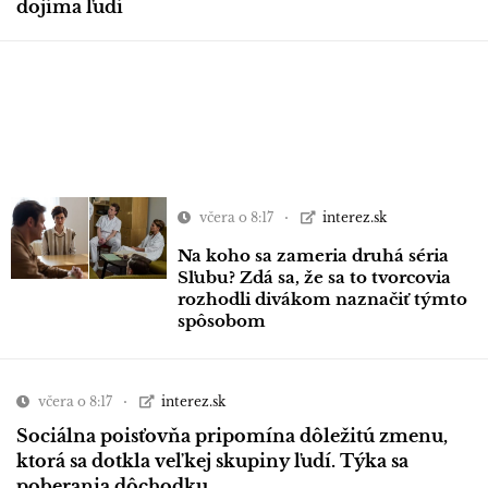
dojíma ľudí
včera o 8:17
interez.sk
Na koho sa zameria druhá séria
Sľubu? Zdá sa, že sa to tvorcovia
rozhodli divákom naznačiť týmto
spôsobom
včera o 8:17
interez.sk
Sociálna poisťovňa pripomína dôležitú zmenu,
ktorá sa dotkla veľkej skupiny ľudí. Týka sa
poberania dôchodku