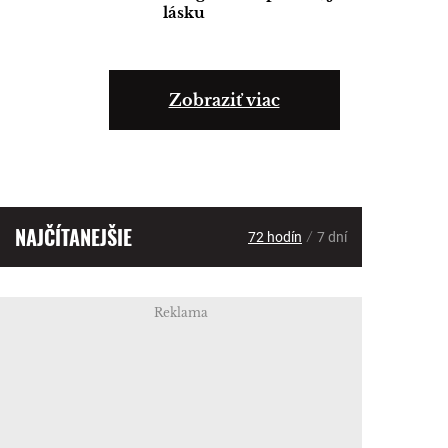
lásku
Zobraziť viac
NAJČÍTANEJŠIE
/
72 hodín
7 dní
Reklama