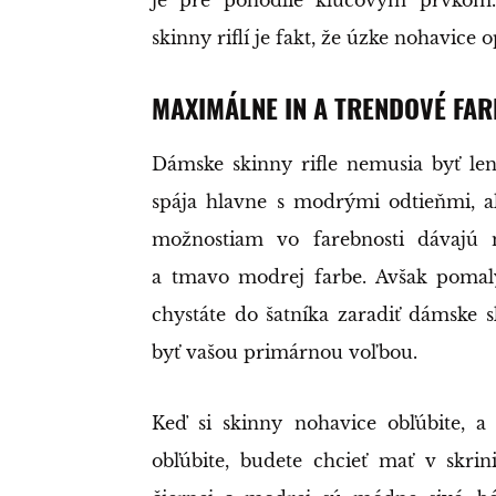
skinny riflí je fakt, že úzke nohavice 
MAXIMÁLNE IN A TRENDOVÉ FAR
Dámske skinny rifle nemusia byť le
spája hlavne s modrými odtieňmi, al
možnostiam vo farebnosti dávajú m
a tmavo modrej farbe. Avšak pomaly,
chystáte do šatníka zaradiť dámske 
byť vašou primárnou voľbou.
Keď si skinny nohavice obľúbite, a
obľúbite, budete chcieť mať v skrin