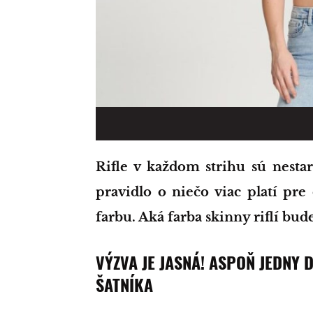
Rifle v každom strihu sú nestarnúcou stálicou na módnom nebi. Toto
pravidlo o niečo viac platí pre
farbu. Aká farba skinny riflí b
VÝZVA JE JASNÁ! ASPOŇ JEDNY
ŠATNÍKA