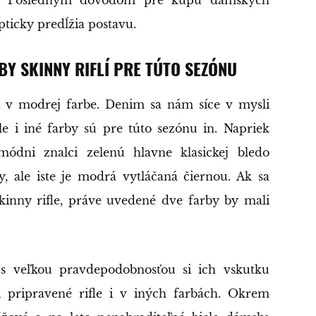
opticky predĺžia postavu.
BY SKINNY RIFLÍ PRE TÚTO SEZÓNU
n v modrej farbe. Denim sa nám síce v mysli
e i iné farby sú pre túto sezónu in. Napriek
ódni znalci zelenú hlavne klasickej bledo
 ale iste je modrá vytláčaná čiernou. Ak sa
skinny rifle, práve uvedené dve farby by mali
 s veľkou pravdepodobnosťou si ich vskutku
i pripravené rifle i v iných farbách. Okrem