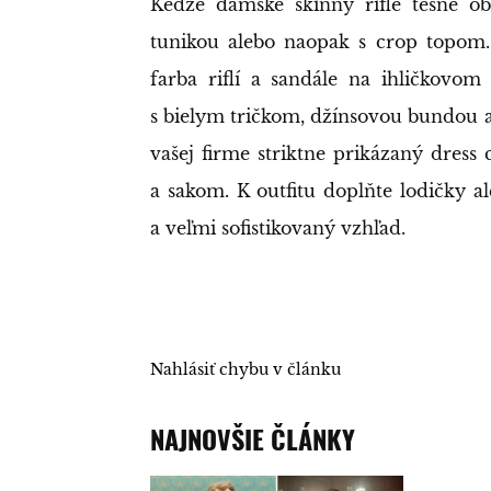
Keďže dámske skinny rifle tesne o
tunikou alebo naopak s crop topom.
farba riflí a sandále na ihličkovom
s bielym tričkom, džínsovou bundou a 
vašej firme striktne prikázaný dress 
a sakom. K outfitu doplňte lodičky a
a veľmi sofistikovaný vzhľad.
Nahlásiť chybu v článku
NAJNOVŠIE ČLÁNKY