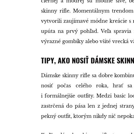
čiernej a modrej sú módne sivé, bé
skinny rifle. Momentálnym trendom 
vytvorili zaujímavé módne kreácie s r
upúta na prvý pohľad. Veľa spravia 
výrazné gombíky alebo všité vrecká v
TIPY, AKO NOSIŤ DÁMSKE SKIN
Dámske skinny rifle sa dobre kombin
nosiť počas celého roka, hrať sa 
i formálnejšie outfity. Medzi basic l
zastrčená do pása len z jednej stra
pekný outfit, ktorým nikdy nič nepoka