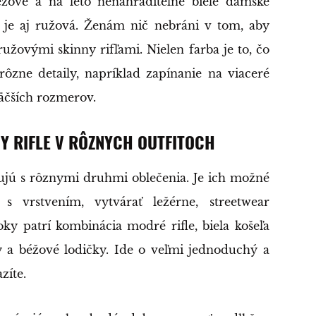
žové a na leto nenahraditeľné biele dámske
je aj ružová. Ženám nič nebráni v tom, aby
užovými skinny rifľami. Nielen farba je to, čo
rôzne detaily, napríklad zapínanie na viaceré
äčších rozmerov.
NY RIFLE V RÔZNYCH OUTFITOCH
ujú s rôznymi druhmi oblečenia. Je ich možné
s vrstvením, vytvárať ležérne, streetwear
ooky patrí kombinácia modré rifle, biela košeľa
ny a béžové lodičky. Ide o veľmi jednoduchý a
zíte.