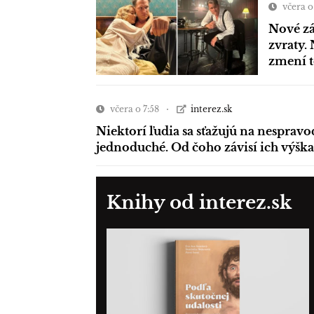
včera o
Nové zá
zvraty. 
zmení 
včera o 7:58
interez.sk
Niektorí ľudia sa sťažujú na nespravo
jednoduché. Od čoho závisí ich výška
Knihy od interez.sk