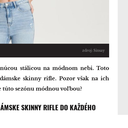
zdroj: Sinsay
 dámske skinny rifle. Pozor však na ich
ude túto sezónu módnou voľbou?
 DÁMSKE SKINNY RIFLE DO KAŽDÉHO