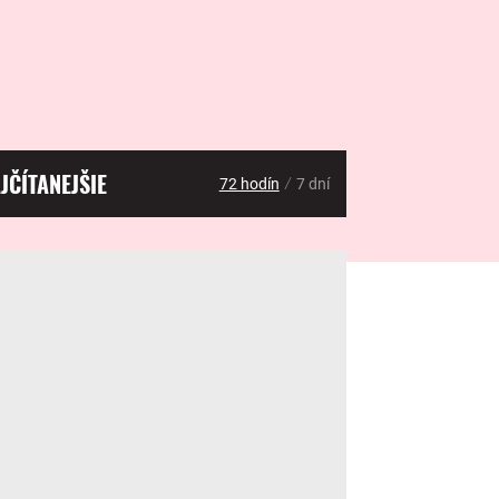
JČÍTANEJŠIE
/
72 hodín
7 dní