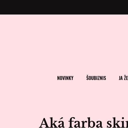
NOVINKY
ŠOUBIZNIS
JA Ž
Aká farba ski