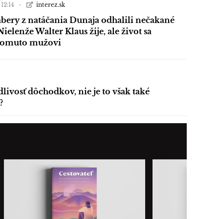
 12:14
interez.sk
bery z natáčania Dunaja odhalili nečakané
Nielenže Walter Klaus žije, ale život sa
tomuto mužovi
dlivosť dôchodkov, nie je to však také
?