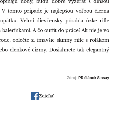
bopínajú nohy, budú dobre vyzerať s dlhšou
 V tomto prípade je najlepšou voľbou čierna
 opätku. Veľmi dievčensky pôsobia úzke rifle
balerínkami. A čo outfit do práce? Ak nie je vo
code, oblečte si tmavšie skinny rifle s rolákom
lebo členkové čižmy. Dosiahnete tak elegantný
PR článok Sinsay
Zdieľať