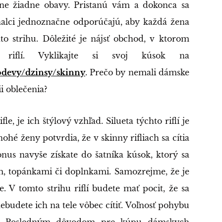
tne žiadne obavy. Pristanú vám a dokonca sa
alci jednoznačne odporúčajú, aby každá žena
to strihu. Dôležité je nájsť obchod, v ktorom
 riflí. Vyklikajte si svoj kúsok na
odevy/dzinsy/skinny
. Prečo by nemali dámske
ii oblečenia?
, je ich štýlový vzhľad. Silueta týchto riflí je
hé ženy potvrdia, že v skinny rifliach sa cítia
nus navyše získate do šatníka kúsok, ktorý sa
, topánkami či doplnkami. Samozrejme, že je
te. V tomto strihu riflí budete mať pocit, že sa
ebudete ich na tele vôbec cítiť. Voľnosť pohybu
m. Posledným dôvodom pre kúpu dámskych