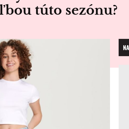
ľbou túto sezónu?
NA