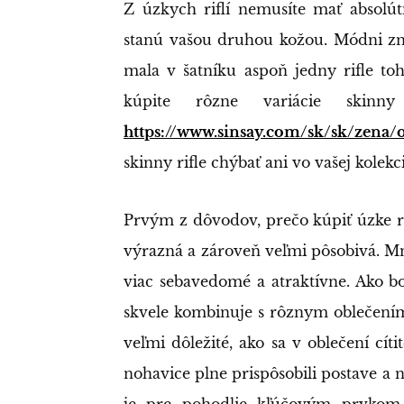
Z úzkych riflí nemusíte mať absolú
stanú vašou druhou kožou. Módni zn
mala v šatníku aspoň jedny rifle toh
kúpite rôzne variácie skinny
https://www.sinsay.com/sk/sk/zena/
skinny rifle chýbať ani vo vašej kolekc
Prvým z dôvodov, prečo kúpiť úzke rifle
výrazná a zároveň veľmi pôsobivá. Mno
viac sebavedomé a atraktívne. Ako bo
skvele kombinuje s rôznym oblečením
veľmi dôležité, ako sa v oblečení cíti
nohavice plne prispôsobili postave a n
je pre pohodlie kľúčovým prvko