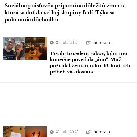
Sociálna poisťovňa pripomína dôležitú zmenu,
ktorá sa dotkla veľkej skupiny ľudí. Týka sa
poberania dôchodku
31. júla 2025
interez.sk
Trvalo to sedem rokov, kým mu
konečne povedala „áno“. Muž
požiadal ženu o ruku 43-krát, ich
príbeh vás dostane
31. júla 2025
interez.sk