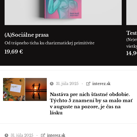
Tes
(A)Sociálne prasa
(Ne)e
Od trápneho ticha ku charizmatickej primitivite
všetk
19,69 €
14,9
31. júla 2025
interez.sk
Nastáva pre nich šťastné obdobie.
Týchto 5 znamení by sa malo mať
v auguste na pozore, je čas na
lásku
31. júla 2025
interez.sk