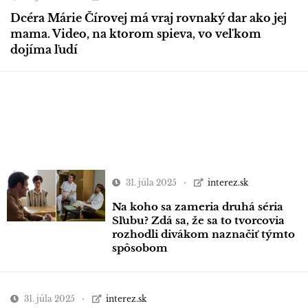
Dcéra Márie Čírovej má vraj rovnaký dar ako jej
mama. Video, na ktorom spieva, vo veľkom
dojíma ľudí
31. júla 2025
interez.sk
Na koho sa zameria druhá séria
Sľubu? Zdá sa, že sa to tvorcovia
rozhodli divákom naznačiť týmto
spôsobom
31. júla 2025
interez.sk