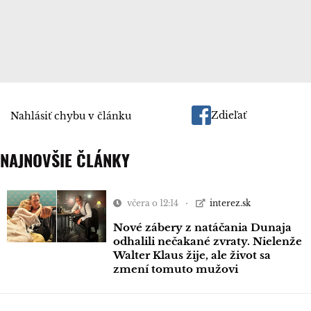
Zdieľať
Nahlásiť chybu v článku
NAJNOVŠIE ČLÁNKY
včera o 12:14
interez.sk
Nové zábery z natáčania Dunaja
odhalili nečakané zvraty. Nielenže
Walter Klaus žije, ale život sa
zmení tomuto mužovi