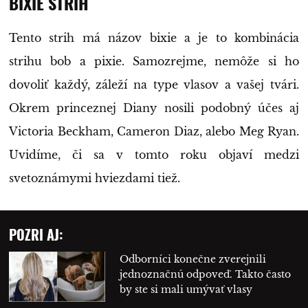
BIXIE STRIH
Tento strih má názov bixie a je to kombinácia
strihu bob a pixie. Samozrejme, nemôže si ho
dovoliť každý, záleží na type vlasov a vašej tvári.
Okrem princeznej Diany nosili podobný účes aj
Victoria Beckham, Cameron Diaz, alebo Meg Ryan.
Uvidíme, či sa v tomto roku objaví medzi
svetoznámymi hviezdami tiež.
POZRI AJ:
Odborníci konečne zverejnili
jednoznačnú odpoveď. Takto často
by ste si mali umývať vlasy