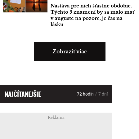
Nastáva pre nich šťastné obdobie.
Týchto 5 znamení by sa malo mať
v auguste na pozore, je čas na
lásku
Zobraziť viac
NAJČÍTANEJŠIE
/
72 hodín
7 dní
Reklama