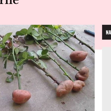
rné
NA