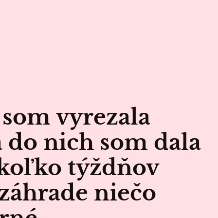
som vyrezala
a do nich som dala
ekoľko týždňov
záhrade niečo