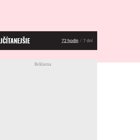
JČÍTANEJŠIE
/
72 hodín
7 dní
Reklama