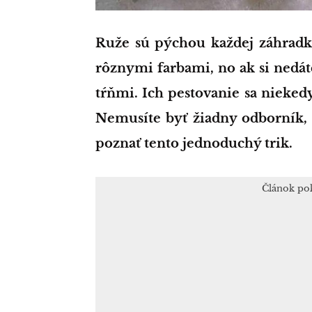
Ruže sú pýchou každej záhradky. Navonok krásna rastlinka, ktorá žiari
rôznymi farbami, no ak si nedát
tŕňmi. Ich pestovanie sa nieked
Nemusíte byť žiadny odborník, 
poznať tento jednoduchý trik.
Článok po