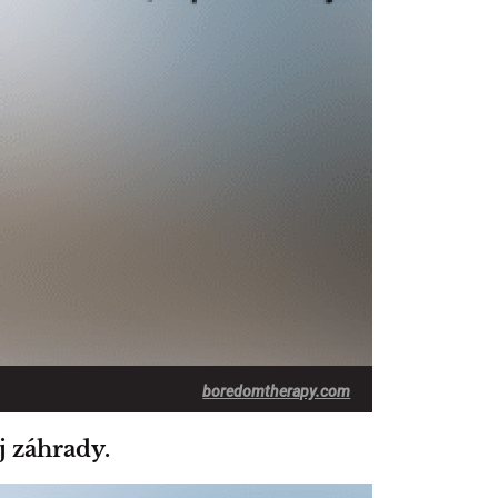
boredomtherapy.com
j záhrady.