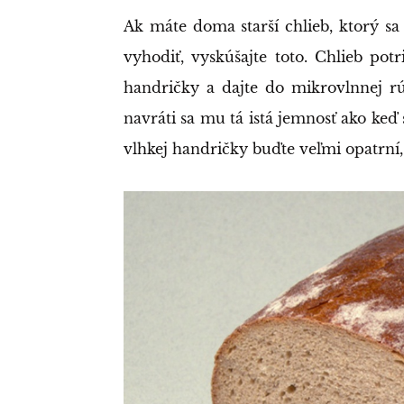
Ak máte doma starší chlieb, ktorý s
vyhodiť, vyskúšajte toto. Chlieb p
handričky a dajte do mikrovlnnej r
navráti sa mu tá istá jemnosť ako keď 
vlhkej handričky buďte veľmi opatrní,