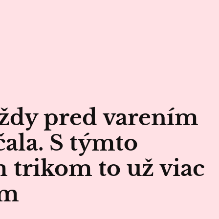
ždy pred varením
ala. S týmto
trikom to už viac
ím