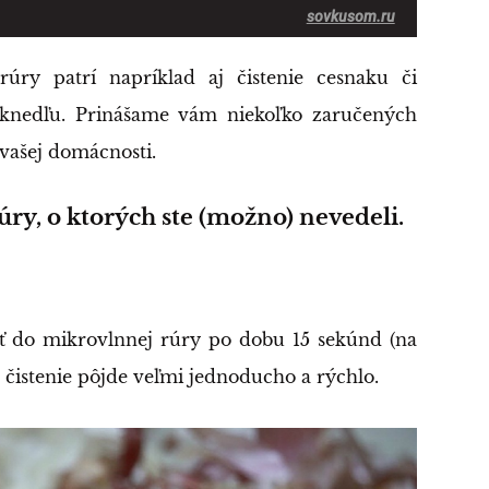
sovkusom.ru
rúry patrí napríklad aj čistenie cesnaku či
a knedľu. Prinášame vám niekoľko zaručených
 vašej domácnosti.
ry, o ktorých ste (možno) nevedeli.
ať do mikrovlnnej rúry po dobu 15 sekúnd (na
e čistenie pôjde veľmi jednoducho a rýchlo.