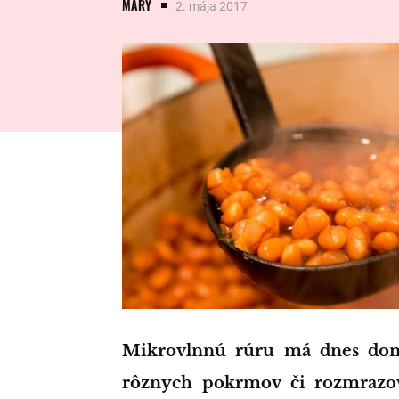
MARY
2. mája 2017
Mikrovlnnú rúru má dnes doma snáď už každý. Slúži na ohrievanie
rôznych pokrmov či rozmrazova