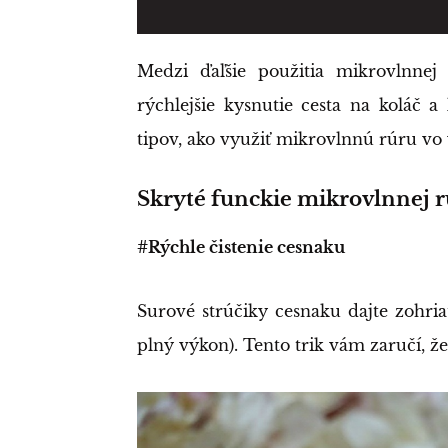
Medzi ďaľšie použitia mikrovlnnej 
rýchlejšie kysnutie cesta na koláč 
tipov, ako využiť mikrovlnnú rúru vo
Skryté funckie mikrovlnnej rú
#Rýchle čistenie cesnaku
Surové strúčiky cesnaku dajte zohri
plný výkon). Tento trik vám zaručí, ž