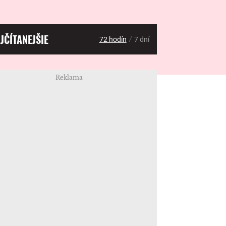
JČÍTANEJŠIE
/
72 hodín
7 dní
Reklama