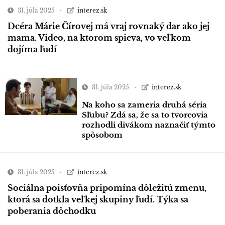
31. júla 2025
interez.sk
Dcéra Márie Čírovej má vraj rovnaký dar ako jej
mama. Video, na ktorom spieva, vo veľkom
dojíma ľudí
31. júla 2025
interez.sk
Na koho sa zameria druhá séria
Sľubu? Zdá sa, že sa to tvorcovia
rozhodli divákom naznačiť týmto
spôsobom
31. júla 2025
interez.sk
Sociálna poisťovňa pripomína dôležitú zmenu,
ktorá sa dotkla veľkej skupiny ľudí. Týka sa
poberania dôchodku