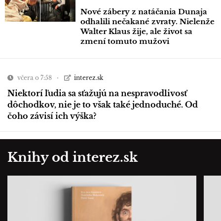
Nové zábery z natáčania Dunaja
odhalili nečakané zvraty. Nielenže
Walter Klaus žije, ale život sa
zmení tomuto mužovi
včera o 7:58
interez.sk
Niektorí ľudia sa sťažujú na nespravodlivosť
dôchodkov, nie je to však také jednoduché. Od
čoho závisí ich výška?
Knihy od interez.sk