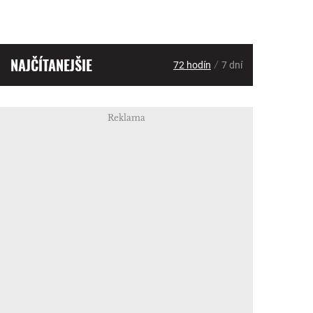
NAJČÍTANEJŠIE
/
72 hodín
7 dní
Reklama