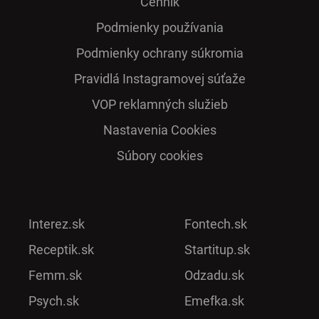
Cenník
Podmienky používania
Podmienky ochrany súkromia
Pra­vidlá Ins­ta­gra­mo­vej sú­ťaže
VOP reklamných služieb
Nastavenia Cookies
Súbory cookies
Interez.sk
Fontech.sk
Receptik.sk
Startitup.sk
Femm.sk
Odzadu.sk
Psych.sk
Emefka.sk