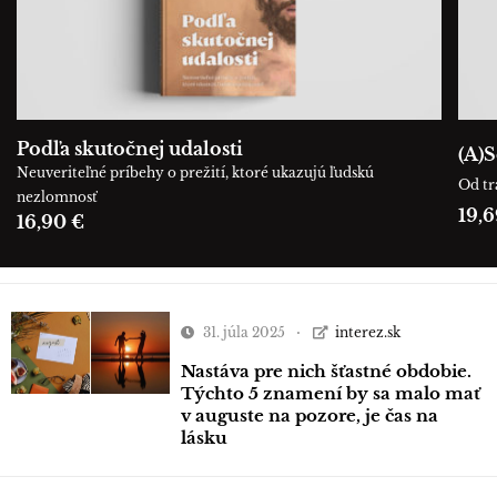
Podľa skutočnej udalosti
(A)S
Neuveriteľné príbehy o prežití, ktoré ukazujú ľudskú
Od tr
nezlomnosť
19,6
16,90 €
31. júla 2025
interez.sk
Nastáva pre nich šťastné obdobie.
Týchto 5 znamení by sa malo mať
v auguste na pozore, je čas na
lásku