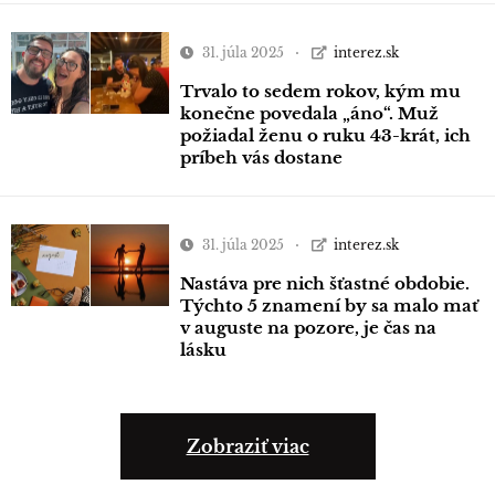
31. júla 2025
interez.sk
Trvalo to sedem rokov, kým mu
konečne povedala „áno“. Muž
požiadal ženu o ruku 43-krát, ich
príbeh vás dostane
31. júla 2025
interez.sk
Nastáva pre nich šťastné obdobie.
Týchto 5 znamení by sa malo mať
v auguste na pozore, je čas na
lásku
Zobraziť viac