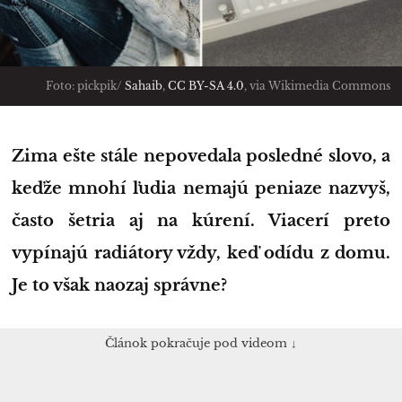
Foto: pickpik/
Sahaib
,
CC BY-SA 4.0
, via Wikimedia Commons
Zima ešte stále nepovedala posledné slovo, a
keďže mnohí ľudia nemajú peniaze nazvyš,
často šetria aj na kúrení. Viacerí preto
vypínajú radiátory vždy, keď odídu z domu.
Je to však naozaj správne?
Článok pokračuje pod videom ↓