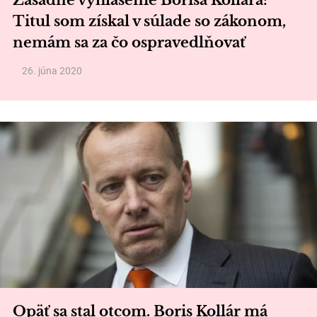
Zásadné vyhlásenie Borisa Kollára:
Titul som získal v súlade so zákonom,
nemám sa za čo ospravedlňovať
26. júna 2020
Opäť sa stal otcom. Boris Kollár má