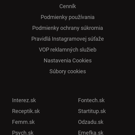
Cenník
Podmienky používania
Podmienky ochrany súkromia
Pra­vidlá Ins­ta­gra­mo­vej sú­ťaže
VOP reklamných služieb
Nastavenia Cookies
Súbory cookies
Interez.sk
Fontech.sk
Receptik.sk
Startitup.sk
Femm.sk
Odzadu.sk
Psych.sk
Emefka.sk