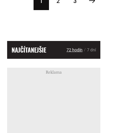
1
2
3
NAJČÍTANEJŠIE
/
72 hodín
7 dní
Reklama