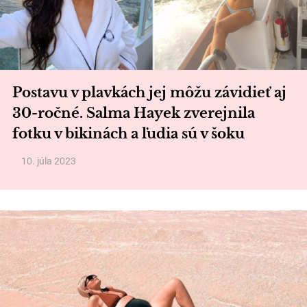
Postavu v plavkách jej môžu závidieť aj
30-ročné. Salma Hayek zverejnila
fotku v bikinách a ľudia sú v šoku
10. júla 2023