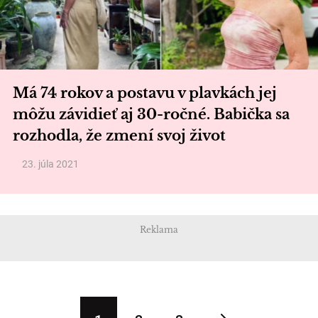
Má 74 rokov a postavu v plavkách jej
môžu závidieť aj 30-ročné. Babička sa
rozhodla, že zmení svoj život
23. júla 2021
Reklama