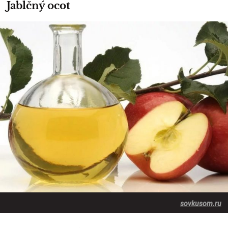
Jablčný ocot
sovkusom.ru