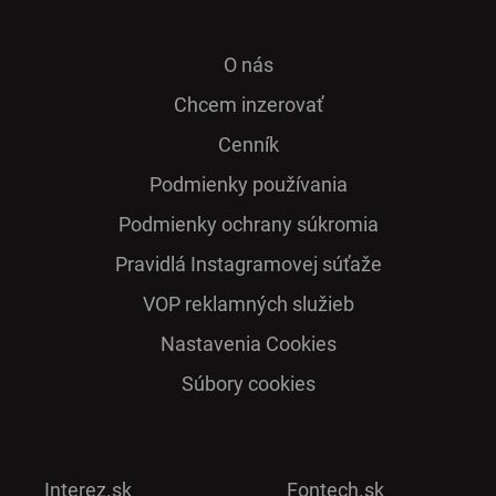
O nás
Chcem inzerovať
Cenník
Podmienky používania
Podmienky ochrany súkromia
Pra­vidlá Ins­ta­gra­mo­vej sú­ťaže
VOP reklamných služieb
Nastavenia Cookies
Súbory cookies
Interez.sk
Fontech.sk