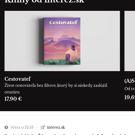
Cestovateľ
(A)S
Život cestovateľa bez filtrov, ktorý by si niekedy zaslúžil
Od tr
cenzúru
19,6
17,90 €
včera o 12:53
interez.sk