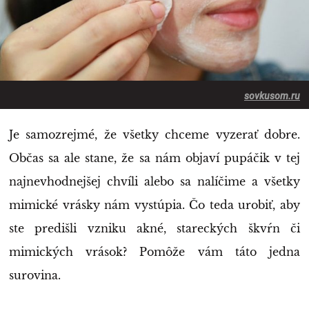
sovkusom.ru
Je samozrejmé, že všetky chceme vyzerať dobre.
Občas sa ale stane, že sa nám objaví pupáčik v tej
najnevhodnejšej chvíli alebo sa nalíčime a všetky
mimické vrásky nám vystúpia. Čo teda urobiť, aby
ste predišli vzniku akné, stareckých škvŕn či
mimických vrások? Pomôže vám táto jedna
surovina.