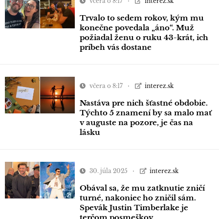
včera o 8:17
interez.sk
Trvalo to sedem rokov, kým mu
konečne povedala „áno“. Muž
požiadal ženu o ruku 43-krát, ich
príbeh vás dostane
včera o 8:17
interez.sk
Nastáva pre nich šťastné obdobie.
Týchto 5 znamení by sa malo mať
v auguste na pozore, je čas na
lásku
30. júla 2025
interez.sk
Obával sa, že mu zatknutie zničí
turné, nakoniec ho zničil sám.
Spevák Justin Timberlake je
terčom posmeškov