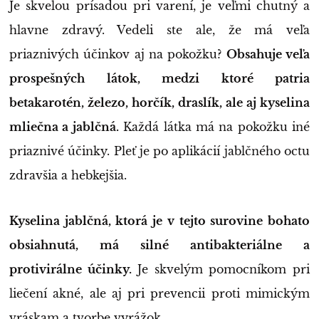
Je skvelou prísadou pri varení, je veľmi chutný a
hlavne zdravý. Vedeli ste ale, že má veľa
priaznivých účinkov aj na pokožku?
Obsahuje veľa
prospešných látok, medzi ktoré patria
betakarotén, železo, horčík, draslík, ale aj kyselina
mliečna a jablčná.
Každá látka má na pokožku iné
priaznivé účinky. Pleť je po aplikácií jablčného octu
zdravšia a hebkejšia.
Kyselina jablčná, ktorá je v tejto surovine bohato
obsiahnutá, má silné antibakteriálne a
protivirálne účinky.
Je skvelým pomocníkom pri
liečení akné, ale aj pri prevencii proti mimickým
vráskam a tvorbe vyrážok.