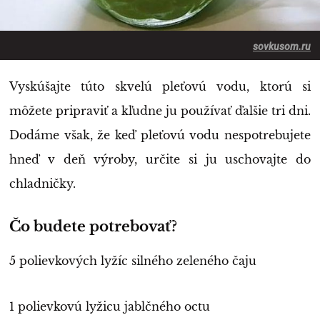
sovkusom.ru
Vyskúšajte túto skvelú pleťovú vodu, ktorú si
môžete pripraviť a kľudne ju používať ďalšie tri dni.
Dodáme však, že keď pleťovú vodu nespotrebujete
hneď v deň výroby, určite si ju uschovajte do
chladničky.
Čo budete potrebovať?
5 polievkových lyžíc silného zeleného čaju
1 polievkovú lyžicu jablčného octu