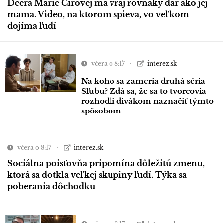
Dcéra Márie Čírovej má vraj rovnaký dar ako jej
mama. Video, na ktorom spieva, vo veľkom
dojíma ľudí
včera o 8:17
interez.sk
Na koho sa zameria druhá séria
Sľubu? Zdá sa, že sa to tvorcovia
rozhodli divákom naznačiť týmto
spôsobom
včera o 8:17
interez.sk
Sociálna poisťovňa pripomína dôležitú zmenu,
ktorá sa dotkla veľkej skupiny ľudí. Týka sa
poberania dôchodku