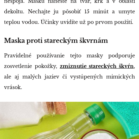
nespoja. Masku naneste na tvár, krk a v oblasti
dekoltu. Nechajte ju pôsobiť 15 minút a umyte
teplou vodou. Účinky uvidíte už po prvom použití.
Maska proti stareckým škvrnám
Pravidelné používanie tejto masky podporuje
zosvetlenie pokožky,
zmiznutie stareckých škvŕn
,
ale aj malých jaziev či vystúpených mimických
vrások.