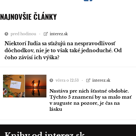
NAJNOVŠIE ČLÁNKY
pred hodinou
interez.sk
Niektorí ľudia sa sťažujú na nespravodlivosť
dôchodkov, nie je to však také jednoduché. Od
čoho závisí ich výška?
včera o 12:53
interez.sk
Nastáva pre nich šťastné obdobie.
Týchto 5 znamení by sa malo mať
v auguste na pozore, je čas na
lásku
Knihy od interez.sk