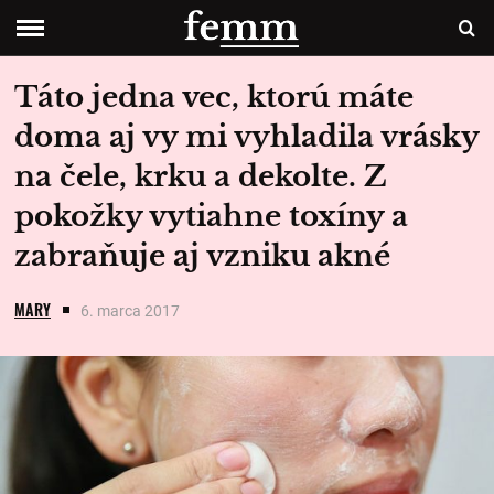
Táto jedna vec, ktorú máte
doma aj vy mi vyhladila vrásky
na čele, krku a dekolte. Z
pokožky vytiahne toxíny a
zabraňuje aj vzniku akné
MARY
6. marca 2017