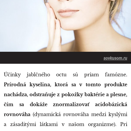
sovkusom.ru
Účinky jablčného octu sú priam famózne.
Prírodná kyselina, ktorá sa v tomto produkte
nachádza, odstraňuje z pokožky baktérie a plesne,
čím sa dokáže znormalizovať acidobázická
rovnováha
(dynamická rovnováha medzi kyslými
a zásaditými látkami v našom organizme). Pri