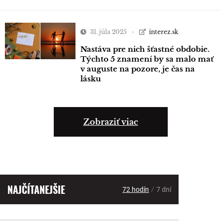
31. júla 2025
interez.sk
Nastáva pre nich šťastné obdobie.
Týchto 5 znamení by sa malo mať
v auguste na pozore, je čas na
lásku
Zobraziť viac
NAJČÍTANEJŠIE
/
72 hodín
7 dní