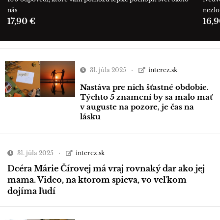
nás
nezl
17,90 €
16,9
31. júla 2025
interez.sk
Nastáva pre nich šťastné obdobie.
Týchto 5 znamení by sa malo mať
v auguste na pozore, je čas na
lásku
31. júla 2025
interez.sk
Dcéra Márie Čírovej má vraj rovnaký dar ako jej
mama. Video, na ktorom spieva, vo veľkom
dojíma ľudí