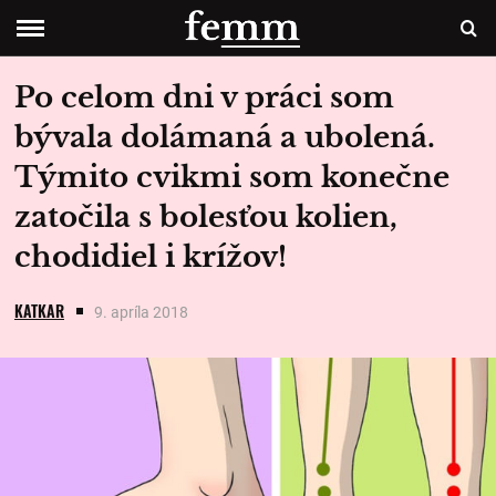
Po celom dni v práci som
bývala dolámaná a ubolená.
Týmito cvikmi som konečne
zatočila s bolesťou kolien,
chodidiel i krížov!
KATKAR
9. apríla 2018