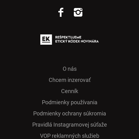
O nás
Chcem inzerovať
Cenník
Podmienky používania
Podmienky ochrany súkromia
Pra­vidlá Ins­ta­gra­mo­vej sú­ťaže
VOP reklamných služieb