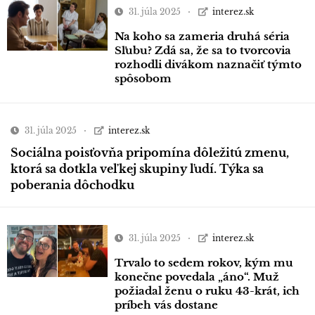
31. júla 2025
interez.sk
Na koho sa zameria druhá séria
Sľubu? Zdá sa, že sa to tvorcovia
rozhodli divákom naznačiť týmto
spôsobom
31. júla 2025
interez.sk
Sociálna poisťovňa pripomína dôležitú zmenu,
ktorá sa dotkla veľkej skupiny ľudí. Týka sa
poberania dôchodku
31. júla 2025
interez.sk
Trvalo to sedem rokov, kým mu
konečne povedala „áno“. Muž
požiadal ženu o ruku 43-krát, ich
príbeh vás dostane