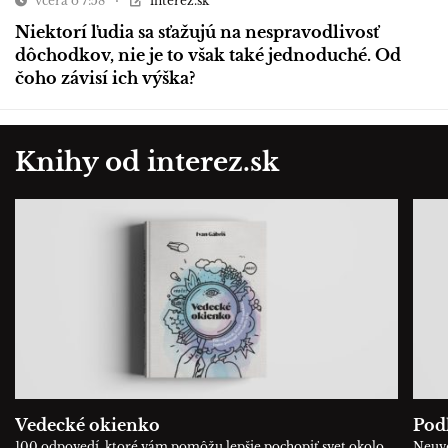
včera o 7:58
interez.sk
Niektorí ľudia sa sťažujú na nespravodlivosť
dôchodkov, nie je to však také jednoduché. Od
čoho závisí ich výška?
Knihy od interez.sk
Vedecké okienko
Podľ
100 odpovedí, ktoré vám pomôžu lepšie pochopiť svet okolo
Neuve