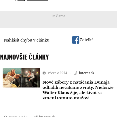
Reklama
Zdieľať
Nahlásiť chybu v článku
NAJNOVŠIE ČLÁNKY
včera o 12:14
interez.sk
Nové zábery z natáčania Dunaja
odhalili nečakané zvraty. Nielenže
Walter Klaus žije, ale život sa
zmení tomuto mužovi