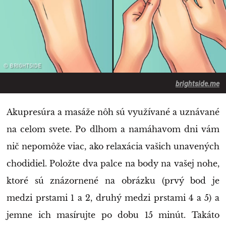
brightside.me
Akupresúra a masáže nôh sú využívané a uznávané
na celom svete. Po dlhom a namáhavom dni vám
nič nepomôže viac, ako relaxácia vašich unavených
chodidiel. Položte dva palce na body na vašej nohe,
ktoré sú znázornené na obrázku (prvý bod je
medzi prstami 1 a 2, druhý medzi prstami 4 a 5) a
jemne ich masírujte po dobu 15 minút. Takáto