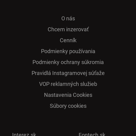
O nás
Chcem inzerovať
Cenník
Podmienky používania
Podmienky ochrany súkromia
Pra­vidlá Ins­ta­gra­mo­vej sú­ťaže
VOP reklamných služieb
Nastavenia Cookies
Súbory cookies
Interez.sk
Fontech.sk