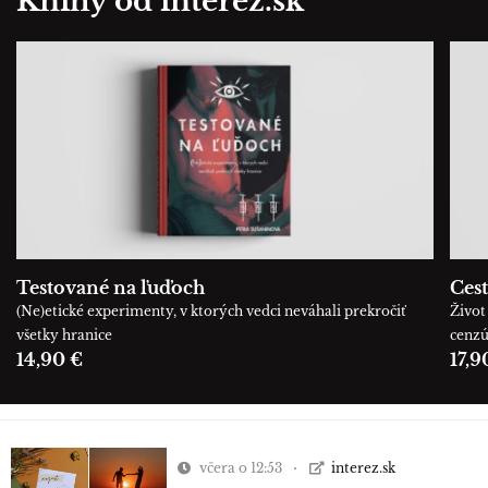
Knihy od interez.sk
Testované na ľuďoch
Cest
(Ne)etické experimenty, v ktorých vedci neváhali prekročiť
Život 
všetky hranice
cenz
14,90 €
17,9
včera o 12:53
interez.sk