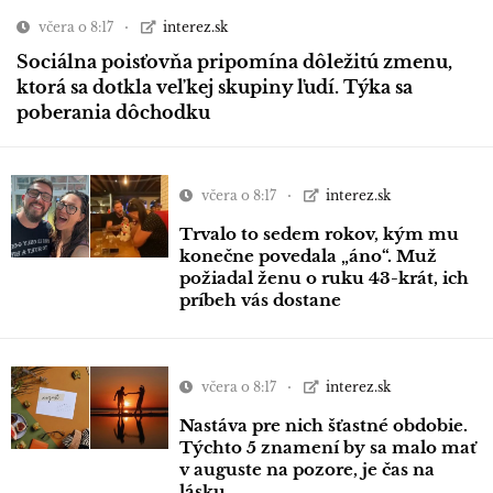
včera o 8:17
interez.sk
Sociálna poisťovňa pripomína dôležitú zmenu,
ktorá sa dotkla veľkej skupiny ľudí. Týka sa
poberania dôchodku
včera o 8:17
interez.sk
Trvalo to sedem rokov, kým mu
konečne povedala „áno“. Muž
požiadal ženu o ruku 43-krát, ich
príbeh vás dostane
včera o 8:17
interez.sk
Nastáva pre nich šťastné obdobie.
Týchto 5 znamení by sa malo mať
v auguste na pozore, je čas na
lásku