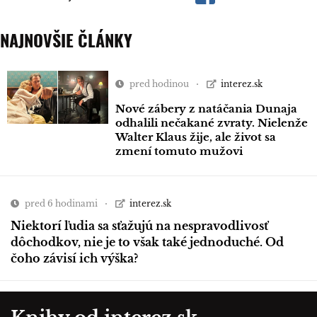
NAJNOVŠIE ČLÁNKY
pred hodinou
interez.sk
Nové zábery z natáčania Dunaja
odhalili nečakané zvraty. Nielenže
Walter Klaus žije, ale život sa
zmení tomuto mužovi
pred 6 hodinami
interez.sk
Niektorí ľudia sa sťažujú na nespravodlivosť
dôchodkov, nie je to však také jednoduché. Od
čoho závisí ich výška?