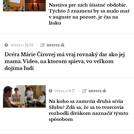
Nastáva pre nich šťastné obdobie.
Týchto 5 znamení by sa malo mať
v auguste na pozore, je čas na
lásku
včera o 12:53
interez.sk
Dcéra Márie Čírovej má vraj rovnaký dar ako jej
mama. Video, na ktorom spieva, vo veľkom
dojíma ľudí
včera o 8:17
interez.sk
Na koho sa zameria druhá séria
Sľubu? Zdá sa, že sa to tvorcovia
rozhodli divákom naznačiť týmto
spôsobom