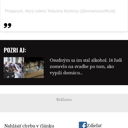
Príspevok, ktorý zdieľa Televízia Markíza (@tvmarkizaofficial)
POZRI AJ:
Osudným sa im stal alkohol. 14 ľudí
zomrelo na svadbe po tom, ako
vypili domácu…
Reklama
Zdieľať
Nahlásiť chybu v článku