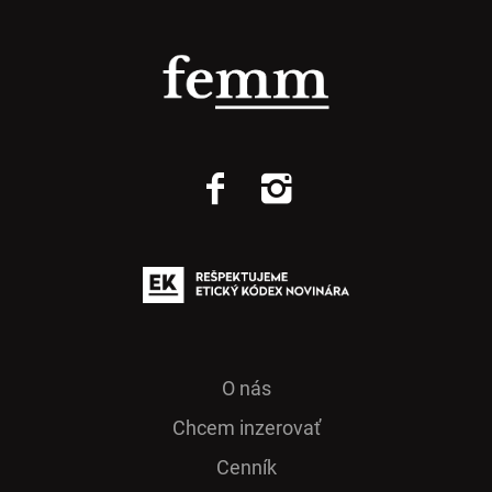
O nás
Chcem inzerovať
Cenník