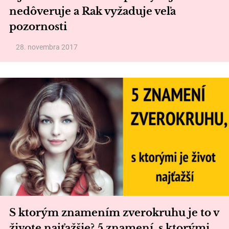
nedôveruje a Rak vyžaduje veľa
pozornosti
28. novembra 2017
S ktorým znamením zverokruhu je to v
živote najťažšie? 5 znamení, s ktorými