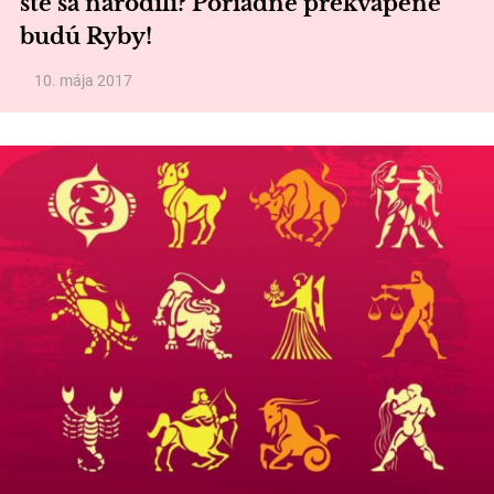
ste sa narodili? Poriadne prekvapené
budú Ryby!
10. mája 2017