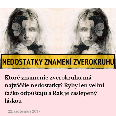
Ktoré znamenie zverokruhu má
najväčšie nedostatky? Ryby len veľmi
ťažko odpúšťajú a Rak je zaslepený
láskou
22. septembra 2017