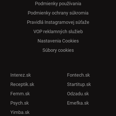
Podmienky používania
Podmienky ochrany súkromia
Pra­vidlá Ins­ta­gra­mo­vej sú­ťaže
VOP reklamných služieb
Nastavenia Cookies
Súbory cookies
Interez.sk
Fontech.sk
Receptik.sk
Startitup.sk
Femm.sk
Odzadu.sk
Psych.sk
Emefka.sk
Yimba.sk