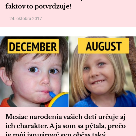
faktov to potvrdzuje!
24. októbra 2017
Mesiac narodenia vašich detí určuje aj
ich charakter. A ja som sa pýtala, prečo
je môj januárový syn občas taký…