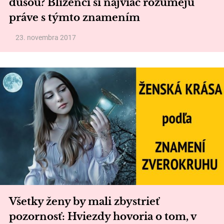
dušou? Blíženci si najviac rozumejú
práve s týmto znamením
23. novembra 2017
Všetky ženy by mali zbystrieť
pozornosť: Hviezdy hovoria o tom, v