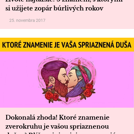
si užijete zopár búrlivých rokov
25. novembra 2017
Dokonalá zhoda! Ktoré znamenie
zverokruhu je vašou spriaznenou