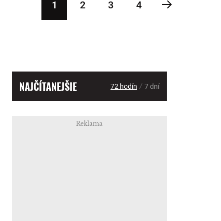
1
2
3
4
NAJČÍTANEJŠIE
/
72 hodín
7 dní
Reklama