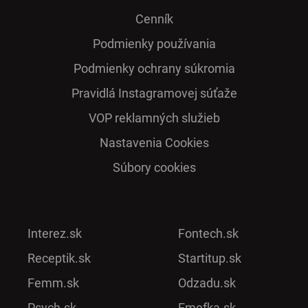
Cenník
Podmienky používania
Podmienky ochrany súkromia
Pra­vidlá Ins­ta­gra­mo­vej sú­ťaže
VOP reklamných služieb
Nastavenia Cookies
Súbory cookies
Interez.sk
Fontech.sk
Receptik.sk
Startitup.sk
Femm.sk
Odzadu.sk
Psych.sk
Emefka.sk