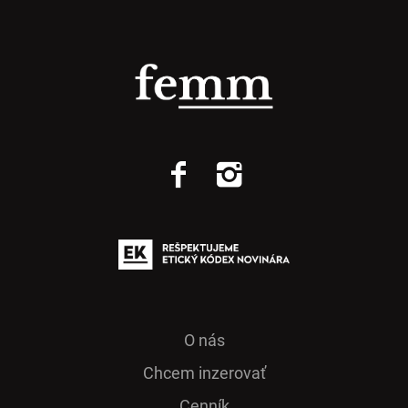
O nás
Chcem inzerovať
Cenník