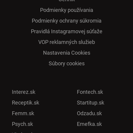
Podmienky používania
Podmienky ochrany súkromia
Pra­vidlá Ins­ta­gra­mo­vej sú­ťaže
VOP reklamných služieb
Nastavenia Cookies
Súbory cookies
Interez.sk
Fontech.sk
Receptik.sk
Startitup.sk
Femm.sk
Odzadu.sk
Psych.sk
Emefka.sk