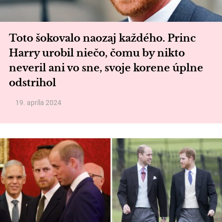
Toto šokovalo naozaj každého. Princ
Harry urobil niečo, čomu by nikto
neveril ani vo sne, svoje korene úplne
odstrihol
19. apríla 2024