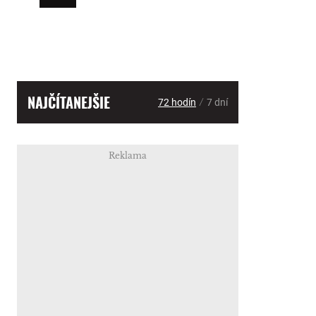
NAJČÍTANEJŠIE
/
72 hodín
7 dní
Reklama