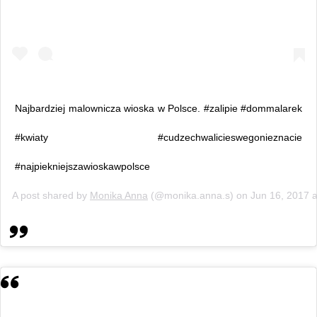
Najbardziej malownicza wioska w Polsce. #zalipie #dommalarek
#kwiaty #cudzechwalicieswegonieznacie
#najpiekniejszawioskawpolsce
A post shared by
Monika Anna
(@monika.anna.s) on
Jun 16, 2017 