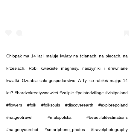
Chłopak ma 14 lat i maluje kwiaty na ścianach, na piecach, na
krzesłach. Robi kwieciste magnesy, naszyjniki i drewniane
kwiatki. Ozdabia całe gospodarstwo. A Ty, co robiłeś mając 14
lat? #bardzokreatywnawieś #zalipie #paintedvillage #visitpoland
#flowers #folk #folksouls #discoverearth #explorepoland
#natgeotravel #malopolska #beautifuldestinations
#natgeoyourshot #smartphone_photos #travelphotography