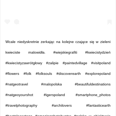
Wcale niedyskretnie zerkając na kolejne czające się w zieleni
kwieciste malowidła. #wiejskiegrafiti #kwiecistydzień
#kwiecistyzawrótgłowy #zalipie #paintedvillage #visitpoland
#flowers #folk #folksouls #discoverearth #explorepoland
#natgeotravel #malopolska #beautifuldestinations
#natgeoyourshot #igerspoland #smartphone_photos
#travelphotography #archilovers #fantasticearth