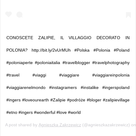
CONOSCETE ZALIPIE, IL VILLAGGIO DECORATO IN
POLONIA? http://bit.ly/2vUrMUh #Polska #Polonia #Poland
#poloniaperte #poloniaitalia #travelblogger #travelphotography
#travel #viaggi #viaggiare #viaggiareinpolonia
#viaggiarenelmondo #instagramers #instalike #ingerspoland
#ingers #loveourearth #Zalipie #podróże #bloger #zalipievillage
#etno #ingers #wonderful #love #world
A post shared by
Agnieszka Zakrzewicz
(@agnieszkazakrzewicz) o