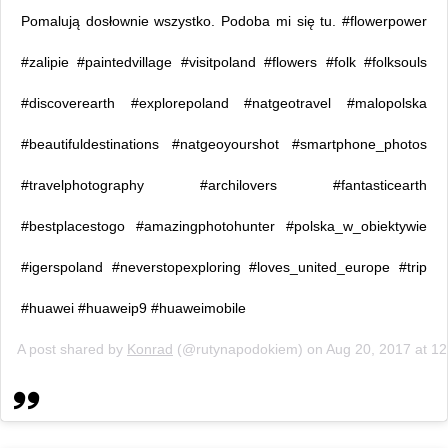
Pomalują dosłownie wszystko. Podoba mi się tu. #flowerpower
#zalipie #paintedvillage #visitpoland #flowers #folk #folksouls
#discoverearth #explorepoland #natgeotravel #malopolska
#beautifuldestinations #natgeoyourshot #smartphone_photos
#travelphotography #archilovers #fantasticearth
#bestplacestogo #amazingphotohunter #polska_w_obiektywie
#igerspoland #neverstopexploring #loves_united_europe #trip
#huawei #huaweip9 #huaweimobile
A post shared by
Konrad
(@rutynapodokiem) on
Aug 20, 2017 at 1