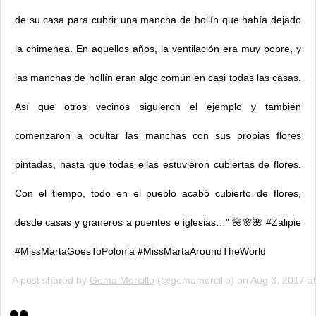
de su casa para cubrir una mancha de hollín que había dejado
la chimenea. En aquellos años, la ventilación era muy pobre, y
las manchas de hollín eran algo común en casi todas las casas.
Así que otros vecinos siguieron el ejemplo y también
comenzaron a ocultar las manchas con sus propias flores
pintadas, hasta que todas ellas estuvieron cubiertas de flores.
Con el tiempo, todo en el pueblo acabó cubierto de flores,
desde casas y graneros a puentes e iglesias…" 🌺🌸🌺 #Zalipie
#MissMartaGoesToPolonia #MissMartaAroundTheWorld
A post shared by
Gema Morcillo
(@gemamorcillo) on
Aug 3, 2017 a