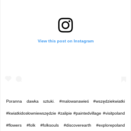
View this post on Instagram
Poranna dawka sztuki. #malowanawieś #wszędziekwiatki
#kwiatkidosłowniewszędzie #zalipie #paintedvillage #visitpoland
#flowers #folk #folksouls #discoverearth #explorepoland