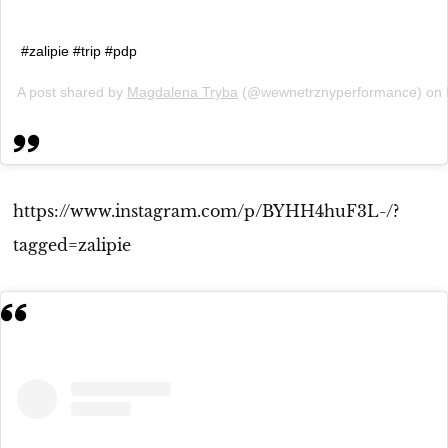
#zalipie #trip #pdp
A post shared by
Magdalena Tryba
(@wewnetrznyperformance) on
https://www.instagram.com/p/BYHH4huF3L-/?
tagged=zalipie