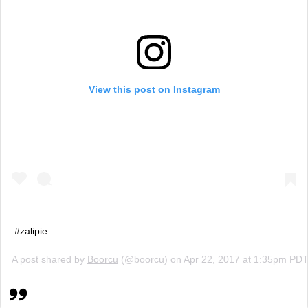
View this post on Instagram
#zalipie
A post shared by
Boorcu
(@boorcu) on
Apr 22, 2017 at 1:35pm PD