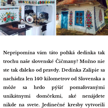
Nepripomína vám táto poľská dedinka tak
trochu naše slovenské Čičmany? Možno nie
ste tak ďaleko od pravdy. Dedinka Zalipie sa
nachádza len 140 kilometrov od Slovenska a
môže sa hrdo pýšiť pomaľovanými
unikátnymi domčekmi, aké nenájdete
nikde na svete. Jedinečné kresby vytvorili