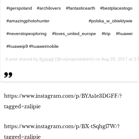
#igerspoland #archilovers #fantasticearth #bestplacestogo
#amazingphotohunter #polska_w_obiektywie
#neverstopexploring #loves_united_europe #trip #huawei
#huaweip9 #huaweimobile
A post shared by
Konrad
(@rutynapodokiem) on
Aug 20, 2017 at 2
https://www.instagram.com/p/BYAs1e3DGFF/?
tagged=zalipie
https://www.instagram.com/p/BX-tSqhgl7W/?
tagged=zalipie