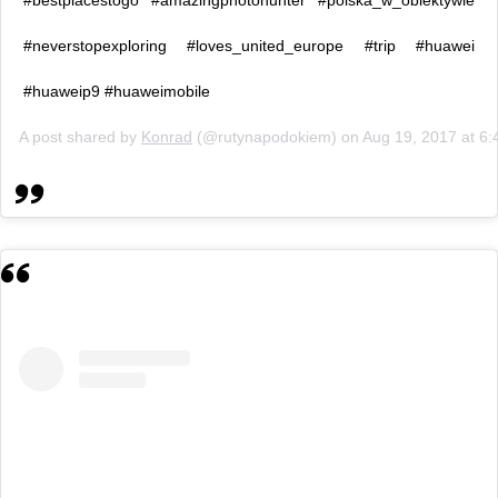
#bestplacestogo #amazingphotohunter #polska_w_obiektywie
#neverstopexploring #loves_united_europe #trip #huawei
#huaweip9 #huaweimobile
A post shared by
Konrad
(@rutynapodokiem) on
Aug 19, 2017 at 6