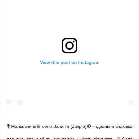
View this post on Instagram
💐Мальовниче🌸 село Залип'я (Zalipie)🏵 – ідеальна знахідка
для тих, хто любить мандрівки і цікаві відкриття. 🌹Село