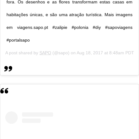
fora. Os desenhos e as flores transformam estas casas em
habitações únicas, e são uma atração turística. Mais imagens
em viagens.sapo.pt #zalipie #polonia #diy #sapoviagens
#portalsapo
A post shared by
SAPO
(@sapo) on
Aug 18, 2017 at 8:48am PDT