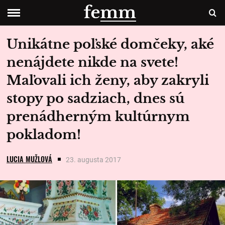
Unikátne poľské domčeky, aké
nenájdete nikde na svete!
Maľovali ich ženy, aby zakryli
stopy po sadziach, dnes sú
prenádherným kultúrnym
pokladom!
LUCIA MUŽLOVÁ
23. augusta 2017