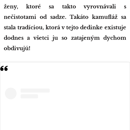
ženy, ktoré sa takto vyrovnávali s
nečistotami od sadze. Takáto kamufláž sa
stala tradíciou, ktorá v tejto dedinke existuje
dodnes a všetci ju so zatajeným dychom
obdivujú!