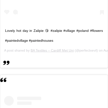
Lovely hot day in Zalipie 😘 #zalipie #village #poland #flowers
#paintedvillage #paintedhouses
A post shared by
BA Textiles – Cardiff Met Uni
(@perfectxevil) on
Au