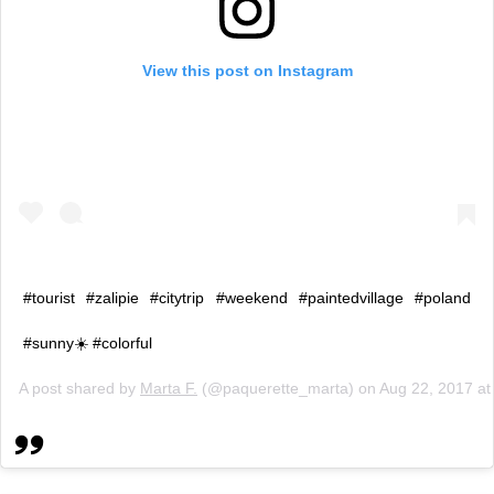
View this post on Instagram
#tourist #zalipie #citytrip #weekend #paintedvillage #poland
#sunny☀️ #colorful
A post shared by
Marta F.
(@paquerette_marta) on
Aug 22, 2017 a