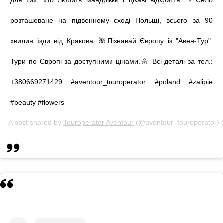
розташоване на підвенному сході Польщі, всього за 90
хвилин їзди від Кракова. 🌺Пізнавай Європу із "Авен-Тур".
Тури по Європі за доступними цінами.🌼 Всі деталі за тел.:
+380669271429 #aventour_touroperator #poland #zalipie
#beauty #flowers
A post shared by
Touroperator Aventour
(@aventour_touroperator)