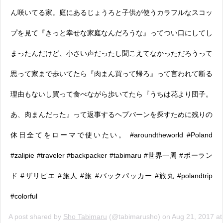
ん咲いてる家。庭にあるじょうろと子供が使うカラフルなスコッ
プを見て『きっと幸せな家庭なんだろうな』ってつい口にしてし
まったんだけど、小さい声だったし聞こえてなかっただろうって
思って家まで歩いてたら『肉まん買って帰ろ』って言われて断る
理由もないし買って食べながら歩いてたら『うちは花より団子。
あ、肉まんだった』って返事するヘプバーンを探すために残りの
休日全てをローマで使いたい。 #aroundtheworld #Poland
#zalipie #traveler #backpacker #tabimaru #世界一周 #ポーラン
ド #ザリピエ #旅人 #旅 #バックパッカー #旅丸 #polandtrip
#colorful
A post shared by
Sho Tabimaru
(@tabimarusho) on
Aug 21, 2017 a