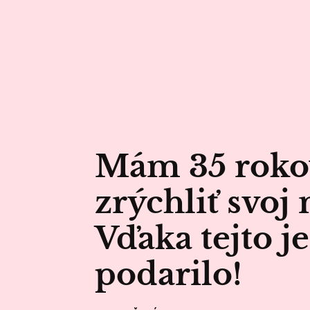
Mám 35 rokov
zrýchliť svoj
Vďaka tejto j
podarilo!