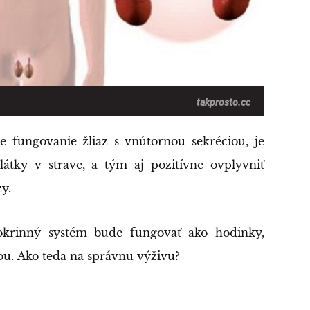
takprosto.cc
 fungovanie žliaz s vnútornou sekréciou, je
 látky v strave, a tým aj pozitívne ovplyvniť
zy.
okrinný systém bude fungovať ako hodinky,
u. Ako teda na správnu výživu?