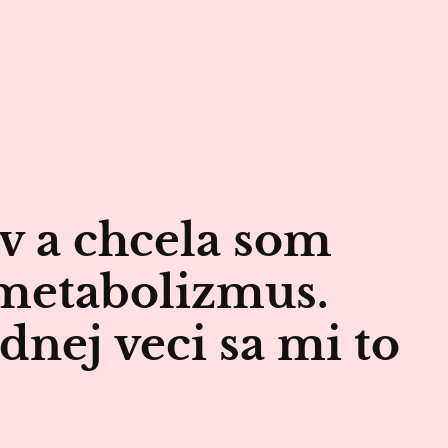
 a chcela som
 metabolizmus.
ednej veci sa mi to