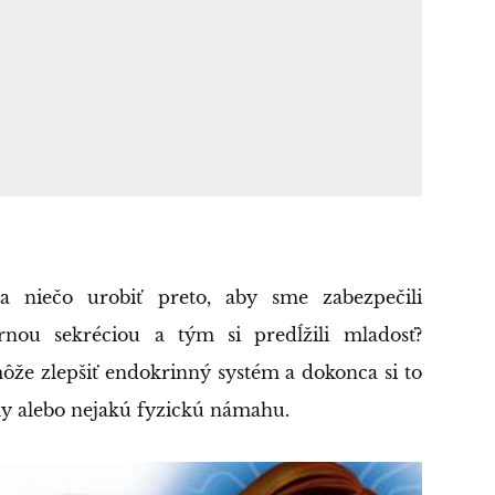
a niečo urobiť preto, aby sme zabezpečili
rnou sekréciou a tým si predĺžili mladosť?
ôže zlepšiť endokrinný systém a dokonca si to
ky alebo nejakú fyzickú námahu.