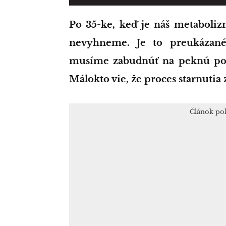
Po 35-ke, keď je náš metabolizmus pomalší, je to skutočnosť, ktorej sa
nevyhneme. Je to preukázané
musíme zabudnúť na peknú pos
Málokto vie, že proces starnuti
Článok po