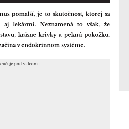
 aj lekármi. Neznamená to však, že
tavu, krásne krivky a peknú pokožku.
a začína v endokrinnom systéme.
kračuje pod videom ↓