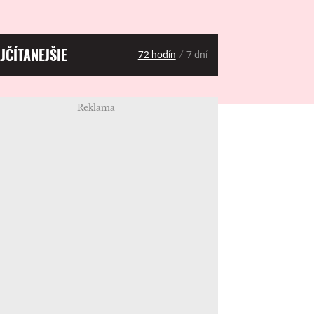
JČÍTANEJŠIE
/
72 hodín
7 dní
Reklama