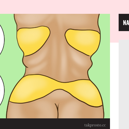
NA
takprosto.cc