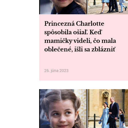
Princezná Charlotte
spôsobila ošiaľ. Keď
mamičky videli, čo mala
oblečené, išli sa zblázniť
26. júna 2023