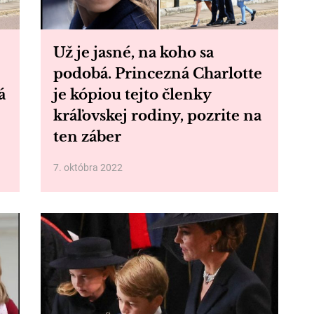
Už je jasné, na koho sa
podobá. Princezná Charlotte
á
je kópiou tejto členky
kráľovskej rodiny, pozrite na
ten záber
7. októbra 2022