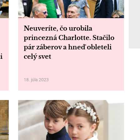
Neuveríte, čo urobila
princezná Charlotte. Stačilo
pár záberov a hneď obleteli
i
celý svet
18. júla 2023