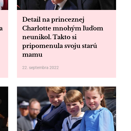
Detail na princeznej
a
Charlotte mnohým ľuďom
neunikol. Takto si
pripomenula svoju starú
mamu
22. septembra 2022