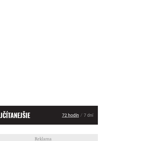
JČÍTANEJŠIE
/
72 hodín
7 dní
Reklama