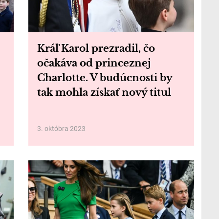
Kráľ Karol prezradil, čo
očakáva od princeznej
Charlotte. V budúcnosti by
tak mohla získať nový titul
3. októbra 2023