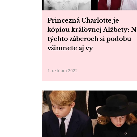
Princezná Charlotte je
kópiou kráľovnej Alžbety: N
týchto záberoch si podobu
všimnete aj vy
1. októbra 2022