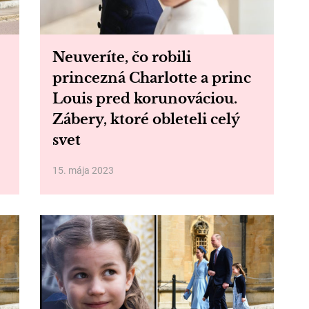
Neuveríte, čo robili
princezná Charlotte a princ
Louis pred korunováciou.
Zábery, ktoré obleteli celý
svet
15. mája 2023