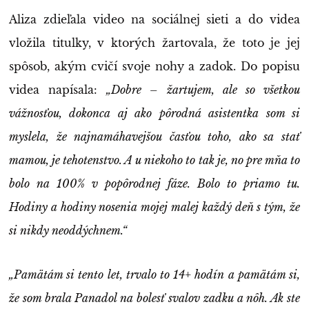
Aliza zdieľala video na sociálnej sieti a do videa
vložila titulky, v ktorých žartovala, že toto je jej
spôsob, akým cvičí svoje nohy a zadok. Do popisu
videa napísala:
„Dobre – žartujem, ale so všetkou
vážnosťou, dokonca aj ako pôrodná asistentka som si
myslela, že najnamáhavejšou časťou toho, ako sa stať
mamou, je tehotenstvo. A u niekoho to tak je, no pre mňa to
bolo na 100% v popôrodnej fáze. Bolo to priamo tu.
Hodiny a hodiny nosenia mojej malej každý deň s tým, že
si nikdy neoddýchnem.“
„Pamätám si tento let, trvalo to 14+ hodín a pamätám si,
že som brala Panadol na bolesť svalov zadku a nôh. Ak ste