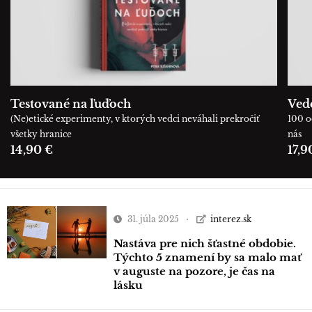
Testované na ľuďoch
Ved
(Ne)etické experimenty, v ktorých vedci neváhali prekročiť
100 o
všetky hranice
nás
14,90 €
17,9
31. júla 2025
interez.sk
Nastáva pre nich šťastné obdobie.
Týchto 5 znamení by sa malo mať
v auguste na pozore, je čas na
lásku