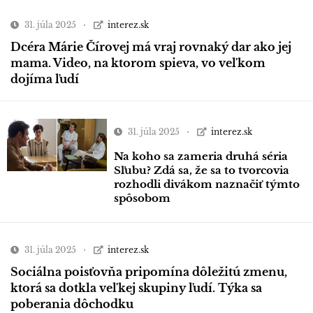
31. júla 2025
interez.sk
Dcéra Márie Čírovej má vraj rovnaký dar ako jej
mama. Video, na ktorom spieva, vo veľkom
dojíma ľudí
31. júla 2025
interez.sk
Na koho sa zameria druhá séria
Sľubu? Zdá sa, že sa to tvorcovia
rozhodli divákom naznačiť týmto
spôsobom
31. júla 2025
interez.sk
Sociálna poisťovňa pripomína dôležitú zmenu,
ktorá sa dotkla veľkej skupiny ľudí. Týka sa
poberania dôchodku