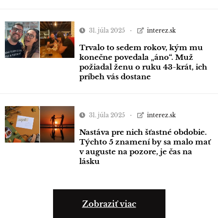
31. júla 2025
interez.sk
Trvalo to sedem rokov, kým mu
konečne povedala „áno“. Muž
požiadal ženu o ruku 43-krát, ich
príbeh vás dostane
31. júla 2025
interez.sk
Nastáva pre nich šťastné obdobie.
Týchto 5 znamení by sa malo mať
v auguste na pozore, je čas na
lásku
Zobraziť viac