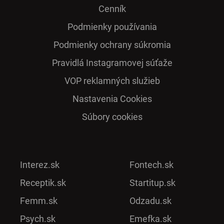
Cenník
Podmienky používania
Podmienky ochrany súkromia
Pra­vidlá Ins­ta­gra­mo­vej sú­ťaže
VOP reklamných služieb
Nastavenia Cookies
Súbory cookies
Interez.sk
Fontech.sk
Receptik.sk
Startitup.sk
Femm.sk
Odzadu.sk
Psych.sk
Emefka.sk