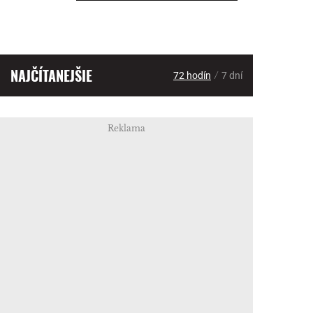
NAJČÍTANEJŠIE
/
72 hodín
7 dní
Reklama