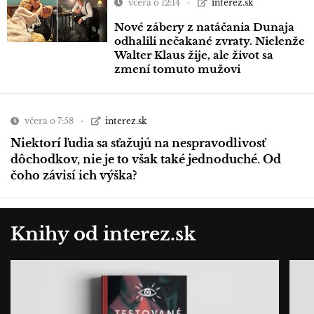
včera o 12:14
interez.sk
Nové zábery z natáčania Dunaja
odhalili nečakané zvraty. Nielenže
Walter Klaus žije, ale život sa
zmení tomuto mužovi
včera o 7:58
interez.sk
Niektorí ľudia sa sťažujú na nespravodlivosť
dôchodkov, nie je to však také jednoduché. Od
čoho závisí ich výška?
Knihy od interez.sk