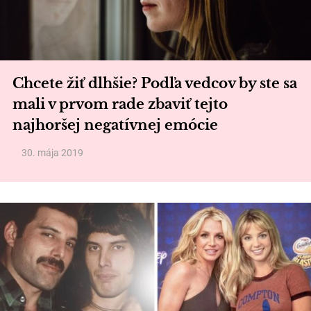
Chcete žiť dlhšie? Podľa vedcov by ste sa
mali v prvom rade zbaviť tejto
najhoršej negatívnej emócie
30. mája 2019