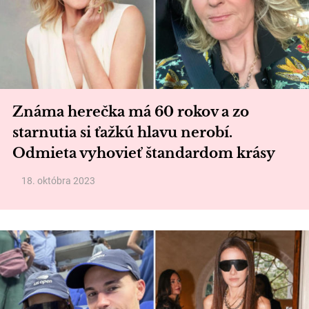
Známa herečka má 60 rokov a zo
starnutia si ťažkú hlavu nerobí.
Odmieta vyhovieť štandardom krásy
18. októbra 2023