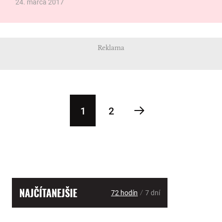
24. marca 2017
Reklama
1
2
NAJČÍTANEJŠIE
/
72 hodín
7 dní