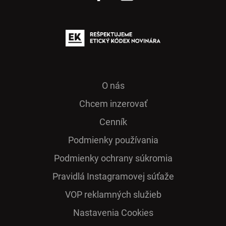
O nás
Chcem inzerovať
Cenník
Podmienky používania
Podmienky ochrany súkromia
Pra­vidlá Ins­ta­gra­mo­vej sú­ťaže
VOP reklamných služieb
Nastavenia Cookies