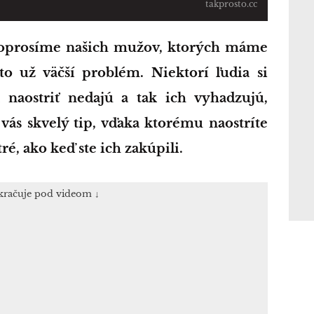
takprosto.cc
o už väčší problém. Niektorí ľudia si
 naostriť nedajú a tak ich vyhadzujú,
vás skvelý tip, vďaka ktorému naostríte
é, ako keď ste ich zakúpili.
kračuje pod videom ↓