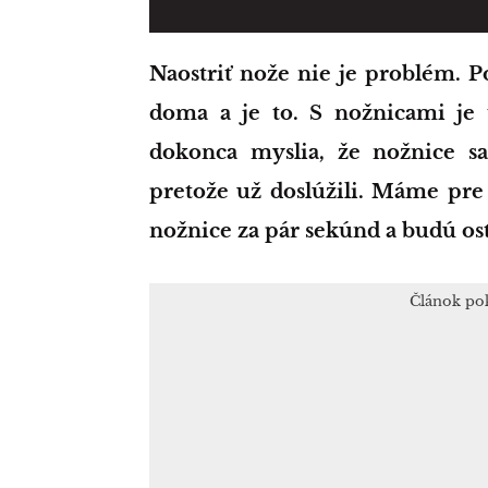
Naostriť nože nie je problém. Poprosíme našich mužov, ktorých máme
doma a je to. S nožnicami je t
dokonca myslia, že nožnice sa
pretože už doslúžili. Máme pre 
nožnice za pár sekúnd a budú ostr
Článok po