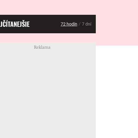
JČÍTANEJŠIE
/
72 hodín
7 dní
Reklama