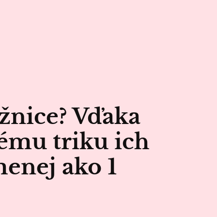
žnice? Vďaka
ému triku ich
menej ako 1