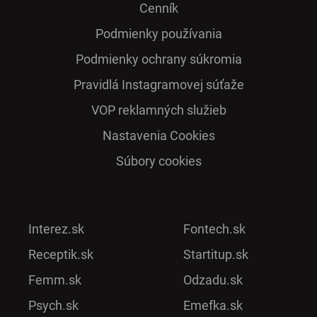
Cenník
Podmienky používania
Podmienky ochrany súkromia
Pra­vidlá Ins­ta­gra­mo­vej sú­ťaže
VOP reklamných služieb
Nastavenia Cookies
Súbory cookies
Interez.sk
Fontech.sk
Receptik.sk
Startitup.sk
Femm.sk
Odzadu.sk
Psych.sk
Emefka.sk