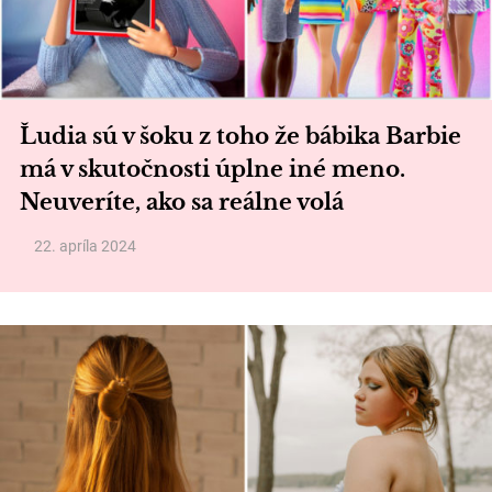
Ľudia sú v šoku z toho že bábika Barbie
má v skutočnosti úplne iné meno.
Neuveríte, ako sa reálne volá
22. apríla 2024