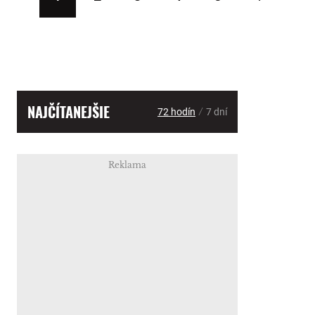
NAJČÍTANEJŠIE
/
72 hodín
7 dní
Reklama