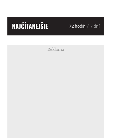
NAJČÍTANEJŠIE
/
72 hodín
7 dní
Reklama