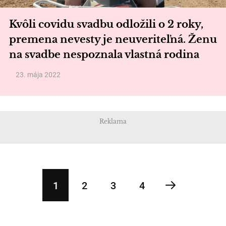
Kvôli covidu svadbu odložili o 2 roky,
premena nevesty je neuveriteľná. Ženu
na svadbe nespoznala vlastná rodina
23. mája 2022
Reklama
1
2
3
4