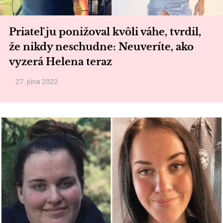
Priateľ ju ponižoval kvôli váhe, tvrdil,
že nikdy neschudne: Neuveríte, ako
vyzerá Helena teraz
27. júna 2022