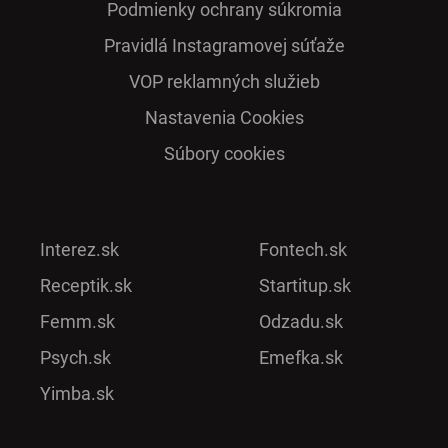
Podmienky ochrany súkromia
Pra­vidlá Ins­ta­gra­mo­vej sú­ťaže
VOP reklamných služieb
Nastavenia Cookies
Súbory cookies
Interez.sk
Fontech.sk
Receptik.sk
Startitup.sk
Femm.sk
Odzadu.sk
Psych.sk
Emefka.sk
Yimba.sk