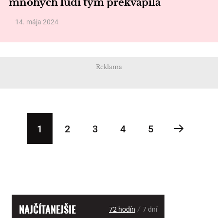
mnohých ľudí tým prekvapila
14. mája 2024
Reklama
1
2
3
4
5
NAJČÍTANEJŠIE
/
72 hodín
7 dní