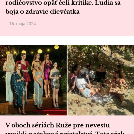
rodičovstvo opäť čelí kritike. Ľudia sa
boja o zdravie dievčatka
16. mája 2024
V oboch sériách Ruže pre nevestu