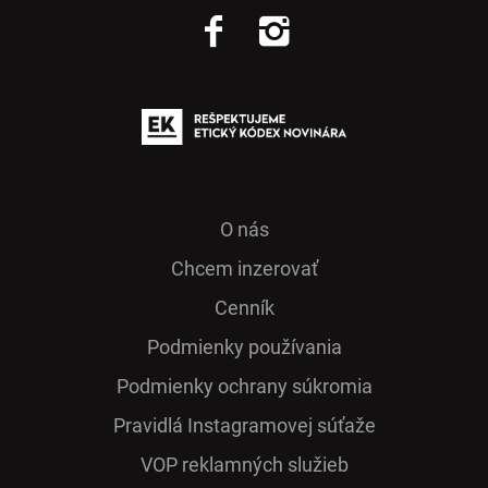
O nás
Chcem inzerovať
Cenník
Podmienky používania
Podmienky ochrany súkromia
Pra­vidlá Ins­ta­gra­mo­vej sú­ťaže
VOP reklamných služieb