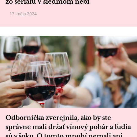
zo seriálu V siedmom nebi
17. mája 2024
Odborníčka zverejnila, ako by ste
správne mali držať vínový pohár a ľudia
sú v šoku. O tomto mnohí nemali ani