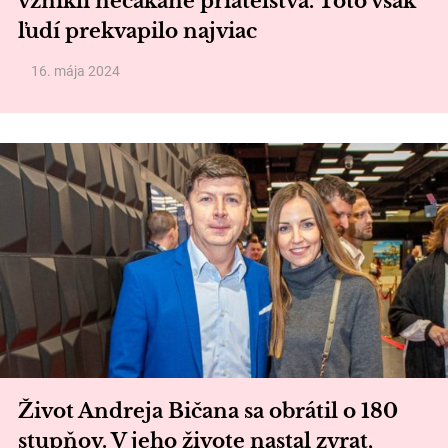
vznikli nečakané priateľstvá. Toto však
ľudí prekvapilo najviac
16. mája 2024
Život Andreja Bičana sa obrátil o 180
stupňov. V jeho živote nastal zvrat,