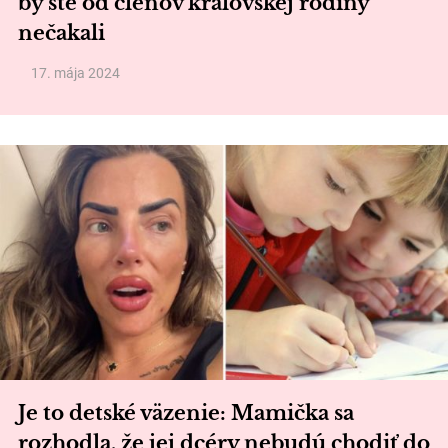
by ste od členov kráľovskej rodiny
nečakali
17. mája 2024
Je to detské väzenie: Mamička sa
rozhodla, že jej dcéry nebudú chodiť do