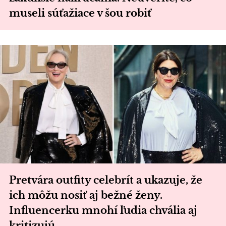
museli súťažiace v šou robiť
Pretvára outfity celebrít a ukazuje, že
ich môžu nosiť aj bežné ženy.
Influencerku mnohí ľudia chvália aj
kritizujú