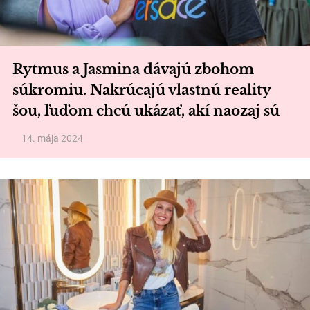
Rytmus a Jasmina dávajú zbohom
súkromiu. Nakrúcajú vlastnú reality
šou, ľuďom chcú ukázať, akí naozaj sú
14. mája 2024