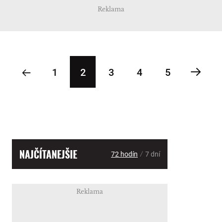
Reklama
1
2
3
4
5
NAJČÍTANEJŠIE
/
72 hodín
7 dní
Reklama