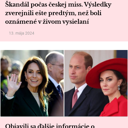
Škandál počas českej miss. Výsledky
zverejnili ešte predtým, než boli
oznámené v živom vysielaní
13. mája 2024
Objavili sa ďalšie informácie o