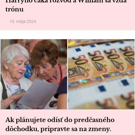
Harryho čaká rozvod a William sa vzdá
trónu
10. mája 2024
Ak plánujete odísť do predčasného
dôchodku, pripravte sa na zmeny.