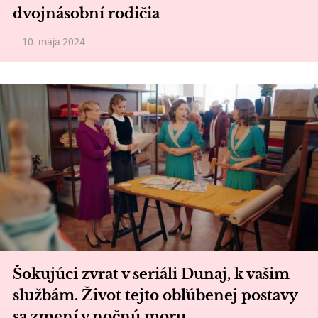
dvojnásobní rodičia
10. mája 2024
Šokujúci zvrat v seriáli Dunaj, k vašim
službám. Život tejto obľúbenej postavy
sa zmení v nočnú moru