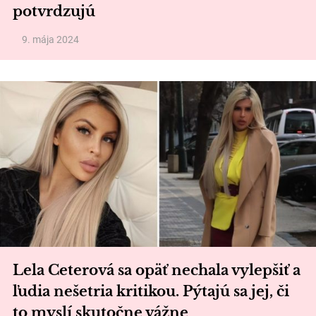
potvrdzujú
9. mája 2024
Lela Ceterová sa opäť nechala vylepšiť a
ľudia nešetria kritikou. Pýtajú sa jej, či
to myslí skutočne vážne